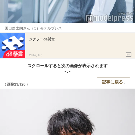
田口凛太朗さん（C）モデルプレス
ジグソーde懸賞
PR
Ohte, Inc.
スクロールすると次の画像が表示されます
記事に戻る
( 画像23/120 )