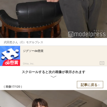
武田愁さん（C）モデルプレス
ジグソーde懸賞
PR
Ohte, Inc.
スクロールすると次の画像が表示されます
記事に戻る
( 画像17/120 )