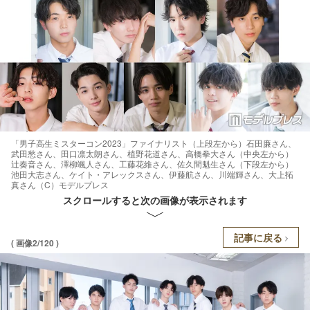
「男子高生ミスターコン2023」ファイナリスト（上段左から）石田廉さん、
武田愁さん、田口凛太朗さん、植野花道さん、高橋拳大さん（中央左から）
辻奏音さん、澤柳颯人さん、工藤花維さん、佐久間魁生さん（下段左から）
池田大志さん、ケイト・アレックスさん、伊藤航さん、川端輝さん、大上拓
真さん（C）モデルプレス
スクロールすると次の画像が表示されます
記事に戻る
( 画像2/120 )