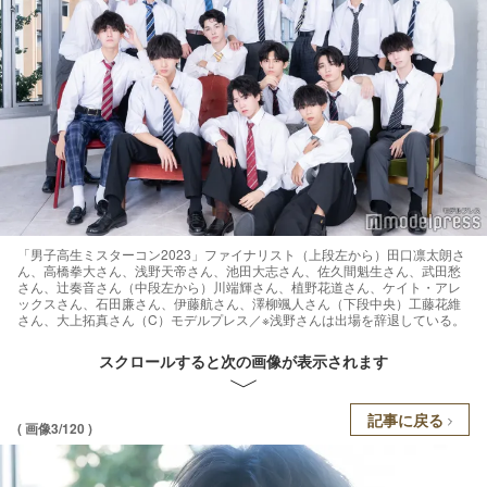
「男子高生ミスターコン2023」ファイナリスト（上段左から）田口凛太朗さ
ん、高橋拳大さん、浅野天帝さん、池田大志さん、佐久間魁生さん、武田愁
さん、辻奏音さん（中段左から）川端輝さん、植野花道さん、ケイト・アレ
ックスさん、石田廉さん、伊藤航さん、澤柳颯人さん（下段中央）工藤花維
さん、大上拓真さん（C）モデルプレス／※浅野さんは出場を辞退している。
スクロールすると次の画像が表示されます
記事に戻る
( 画像3/120 )