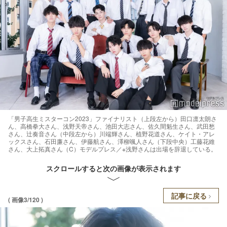
「男子高生ミスターコン2023」ファイナリスト（上段左から）田口凛太朗さ
ん、高橋拳大さん、浅野天帝さん、池田大志さん、佐久間魁生さん、武田愁
さん、辻奏音さん（中段左から）川端輝さん、植野花道さん、ケイト・アレ
ックスさん、石田廉さん、伊藤航さん、澤柳颯人さん（下段中央）工藤花維
さん、大上拓真さん（C）モデルプレス／※浅野さんは出場を辞退している。
スクロールすると次の画像が表示されます
記事に戻る
( 画像3/120 )