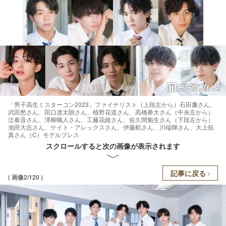
「男子高生ミスターコン2023」ファイナリスト（上段左から）石田廉さん、
武田愁さん、田口凛太朗さん、植野花道さん、高橋拳大さん（中央左から）
辻奏音さん、澤柳颯人さん、工藤花維さん、佐久間魁生さん（下段左から）
池田大志さん、ケイト・アレックスさん、伊藤航さん、川端輝さん、大上拓
真さん（C）モデルプレス
スクロールすると次の画像が表示されます
記事に戻る
( 画像2/120 )