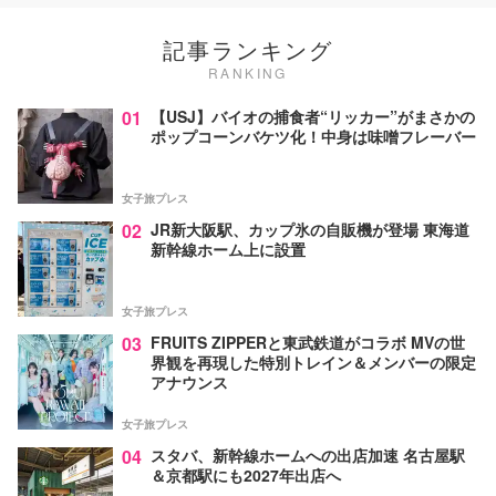
記事ランキング
RANKING
01
【USJ】バイオの捕食者“リッカー”がまさかの
ポップコーンバケツ化！中身は味噌フレーバー
女子旅プレス
02
JR新大阪駅、カップ氷の自販機が登場 東海道
新幹線ホーム上に設置
女子旅プレス
03
FRUITS ZIPPERと東武鉄道がコラボ MVの世
界観を再現した特別トレイン＆メンバーの限定
アナウンス
女子旅プレス
04
スタバ、新幹線ホームへの出店加速 名古屋駅
＆京都駅にも2027年出店へ