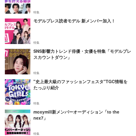
特集
モデルプレス読者モデル 新メンバー加入！
特集
SNS影響力トレンド俳優・女優を特集「モデルプレ
スカウントダウン」
特集
"史上最大級のファッションフェスタ"TGC情報を
たっぷり紹介
特集
moxymill新メンバーオーディション「to the
nex7」
特集