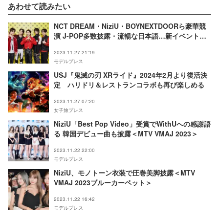
あわせて読みたい
NCT DREAM・NiziU・BOYNEXTDOORら豪華競
演 J-POP多数披露・流暢な日本語…新イベントに
35000人のファン沸く＜「Neighbors Con」ライ
2023.11.27 21:19
ブレポート・セットリスト＞
モデルプレス
USJ『鬼滅の刃 XRライド』2024年2月より復活決
定 ハリドリ＆レストランコラボも再び楽しめる
2023.11.27 07:20
女子旅プレス
NiziU「Best Pop Video」受賞でWithUへの感謝語
る 韓国デビュー曲も披露＜MTV VMAJ 2023＞
2023.11.22 22:00
モデルプレス
NiziU、モノトーン衣装で圧巻美脚披露＜MTV
VMAJ 2023ブルーカーペット＞
2023.11.22 16:42
モデルプレス