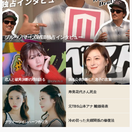
ブルーノマーズWEB独占インタビュー
恋人と破局 決断の理由語る
病名公表決断した息子の言葉
寿美花代さん死去
元TBS山本アナ 離婚発表
冷め切った夫婦関係の修復法
グラマーツインハーフ作り方