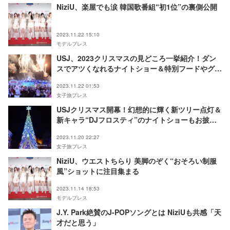
NiziU、楽屋でも涙 韓国歌番組“初1位”の裏側公開
2023.11.22 15:10
モデルプレス
USJ、2023クリスマスの見どころ一挙紹介！ダン
スでアツくなれるナイトショー＆特別フードやグッ
ズも満載
2023.11.22 01:53
女子旅プレス
USJクリスマス開幕！幻想的に輝く新ツリー点灯＆
新キャラ“DJフロスティ”のナイトショーもお披露
目
2023.11.20 22:27
女子旅プレス
NiziU、ウエストちらり 美脚のぞく“おそろい制服
風”ショットに注目集まる
2023.11.14 18:53
モデルプレス
J.Y. Park絶賛のJ-POPソングとは NiziUも共感「天
才だと思う」