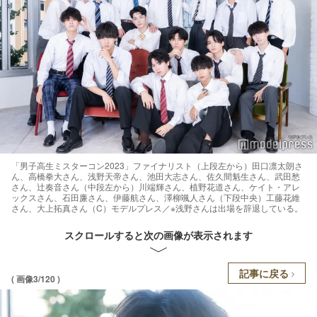
「男子高生ミスターコン2023」ファイナリスト（上段左から）田口凛太朗さ
ん、高橋拳大さん、浅野天帝さん、池田大志さん、佐久間魁生さん、武田愁
さん、辻奏音さん（中段左から）川端輝さん、植野花道さん、ケイト・アレ
ックスさん、石田廉さん、伊藤航さん、澤柳颯人さん（下段中央）工藤花維
さん、大上拓真さん（C）モデルプレス／※浅野さんは出場を辞退している。
スクロールすると次の画像が表示されます
記事に戻る
( 画像3/120 )