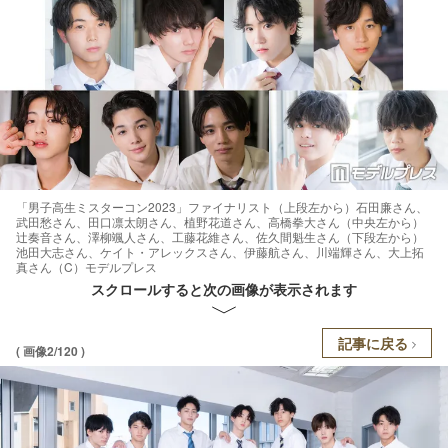
「男子高生ミスターコン2023」ファイナリスト（上段左から）石田廉さん、
武田愁さん、田口凛太朗さん、植野花道さん、高橋拳大さん（中央左から）
辻奏音さん、澤柳颯人さん、工藤花維さん、佐久間魁生さん（下段左から）
池田大志さん、ケイト・アレックスさん、伊藤航さん、川端輝さん、大上拓
真さん（C）モデルプレス
スクロールすると次の画像が表示されます
記事に戻る
( 画像2/120 )