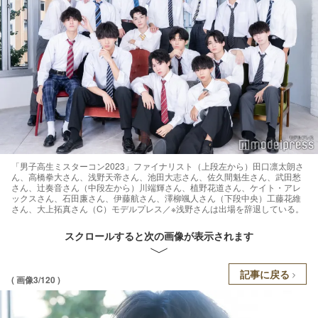
「男子高生ミスターコン2023」ファイナリスト（上段左から）田口凛太朗さ
ん、高橋拳大さん、浅野天帝さん、池田大志さん、佐久間魁生さん、武田愁
さん、辻奏音さん（中段左から）川端輝さん、植野花道さん、ケイト・アレ
ックスさん、石田廉さん、伊藤航さん、澤柳颯人さん（下段中央）工藤花維
さん、大上拓真さん（C）モデルプレス／※浅野さんは出場を辞退している。
スクロールすると次の画像が表示されます
記事に戻る
( 画像3/120 )