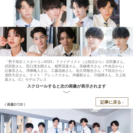
「男子高生ミスターコン2023」ファイナリスト（上段左から）石田廉さん、
武田愁さん、田口凛太朗さん、植野花道さん、高橋拳大さん（中央左から）
辻奏音さん、澤柳颯人さん、工藤花維さん、佐久間魁生さん（下段左から）
池田大志さん、ケイト・アレックスさん、伊藤航さん、川端輝さん、大上拓
真さん（C）モデルプレス
スクロールすると次の画像が表示されます
記事に戻る
( 画像2/120 )