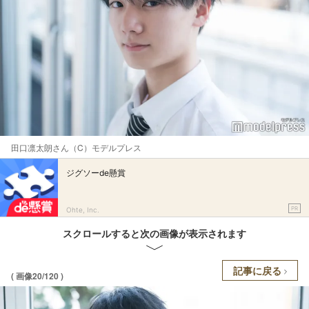
田口凛太朗さん（C）モデルプレス
ジグソーde懸賞
PR
Ohte, Inc.
スクロールすると次の画像が表示されます
記事に戻る
( 画像20/120 )