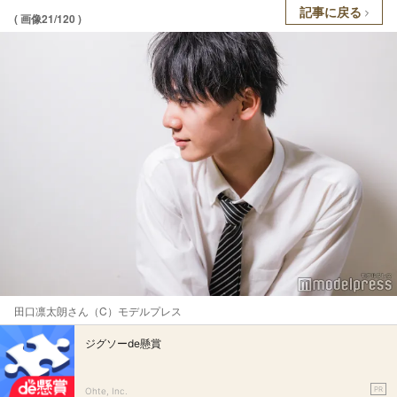
記事に戻る
( 画像21/120 )
田口凛太朗さん（C）モデルプレス
ジグソーde懸賞
PR
Ohte, Inc.