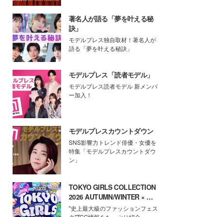
著名人が語る「夢を叶える秘
訣」
モデルプレス独自取材！著名人が
語る「夢を叶える秘訣」
モデルプレス「読者モデル」
モデルプレス読者モデル 新メンバ
ー加入！
モデルプレスカウントダウン
SNS影響力トレンド俳優・女優を
特集「モデルプレスカウントダウ
ン」
TOKYO GIRLS COLLECTION
2026 AUTUMN/WINTER × モ
デルプレス
"史上最大級のファッションフェス
タ"TGC情報をたっぷり紹介