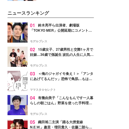
女性たちのヘアケア事情を紹介し
公開。モデルプレスでは、“大のミ
ます。
ニオン好き”という共通点を持つモ
ニュースランキング
デルの宮城舞と島村雄大の特別対
談をお届け！それぞれの視点か
ら、今作ならではの魅力や予想外
01
鈴木亮平ら出演者、劇場版
の感動をもたらす奥深いストーリ
「TOKYO MER」公開延期にコメント
ーについて熱く語り合ってもらっ
「現実のヒーローたちにチームMERから
た。
最大の敬意とエールを」
モデルプレス
02
15歳女子、27歳男性と交際1ヶ月で
妊娠…36歳で孫誕生 波乱の人生に人気タ
レント思わずツッコミ「だいぶ危ねえ
よ！」
モデルプレス
03
＜俺のジャガイモ食え！＞「アンタ
にあげてるんだッ」恐怖で鳥肌…もはや
ストーカー？【第3話まんが】
ママスタ☆セレクト
04
有働由美子「こんなもんです一人暮
らしの朝ごはん」野菜を使った手料理公
開「作ってみたい」「ヘルシーで美味し
そう」と反響
モデルプレス
05
織田裕二主演「踊る大捜査線
N.E.W.」趣里・増田貴久・佐藤二朗ら新