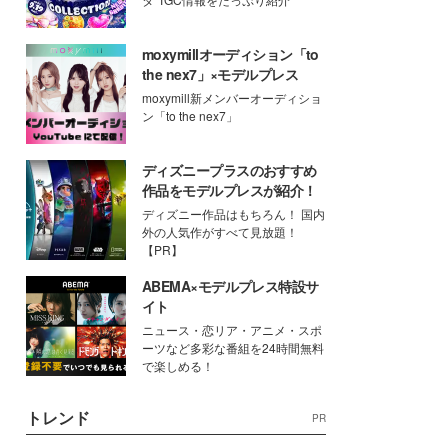
moxymillオーディション「to
the nex7」×モデルプレス
moxymill新メンバーオーディショ
ン「to the nex7」
ディズニープラスのおすすめ
作品をモデルプレスが紹介！
ディズニー作品はもちろん！ 国内
外の人気作がすべて見放題！
【PR】
ABEMA×モデルプレス特設サ
イト
ニュース・恋リア・アニメ・スポ
ーツなど多彩な番組を24時間無料
で楽しめる！
トレンド
PR