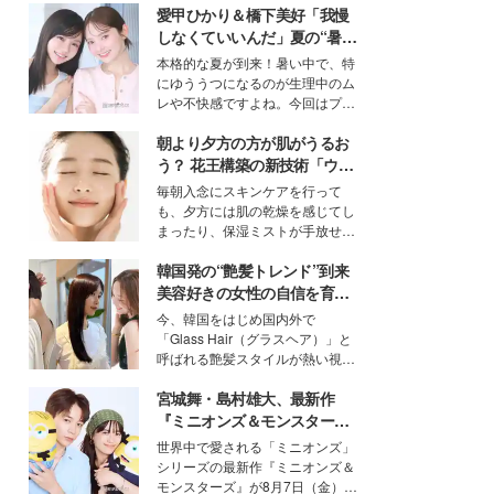
愛甲ひかり＆橋下美好「我慢
しなくていいんだ」夏の“暑さ
対策”の新しい選択肢とは？
本格的な夏が到来！暑い中で、特
にゆううつになるのが生理中のム
レや不快感ですよね。今回はプラ
イベートでも仲良しで旅行好きな
朝より夕方の方が肌がうるお
モデル・愛甲ひかりさんと橋下美
好さんを迎えて本音で女子会トー
う？ 花王構築の新技術「ウォ
ク。猛暑のお出かけを快適に過ご
ーターキャプチャリングスキ
毎朝入念にスキンケアを行って
すヒントや、2人が感動した夏の
ン（捕水肌）」がスキンケア
も、夕方には肌の乾燥を感じてし
生理の新常識にも迫りました。
の常識を変える予感
まったり、保湿ミストが手放せな
いという読者も多いのでは？そん
韓国発の“艶髪トレンド”到来
な美容の常識を大きく変える可能
性を秘めた、革新的な「Water
美容好きの女性の自信を育む
Capturing Skin（ウォーターキャ
「ヘアケア事情」って？
今、韓国をはじめ国内外で
プチャリングスキン：捕水肌）」
「Glass Hair（グラスヘア）」と
技術を、花王が構築した。
呼ばれる艶髪スタイルが熱い視線
を集めています。メイクやファッ
宮城舞・島村雄大、最新作
ションの完成度を高めるベースと
して、“髪そのものの美しさ”に改
『ミニオンズ＆モンスター
めて注目する人が増えている様
ズ』の魅力熱弁 ハチャメチャ
世界中で愛される「ミニオンズ」
子。今回は、そんな憧れの艶やか
だけじゃない“友情と絆”に感
シリーズの最新作『ミニオンズ＆
な髪を日常で叶える、美容好きの
動
モンスターズ』が8月7日（金）に