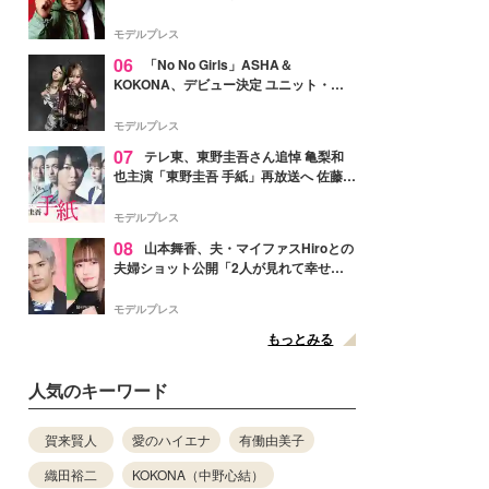
メンバー紹介映像解禁 各キャラクター象
徴する“謎のキーワード”も
モデルプレス
06
「No No Girls」ASHA＆
KOKONA、デビュー決定 ユニット・
TAKARAとしてセルフプロデュース楽曲
リリースへ
モデルプレス
07
テレ東、東野圭吾さん追悼 亀梨和
也主演「東野圭吾 手紙」再放送へ 佐藤隆
太・本田翼・中村倫也ら出演
モデルプレス
08
山本舞香、夫・マイファスHiroとの
夫婦ショット公開「2人が見れて幸せ」
「仲の良さが伝わってくる」と反響
モデルプレス
もっとみる
人気のキーワード
賀来賢人
愛のハイエナ
有働由美子
織田裕二
KOKONA（中野心結）