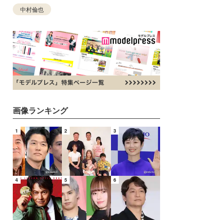
中村倫也
画像ランキング
1
2
3
4
5
6