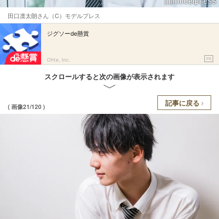
田口凛太朗さん（C）モデルプレス
ジグソーde懸賞
PR
Ohte, Inc.
スクロールすると次の画像が表示されます
記事に戻る
( 画像21/120 )