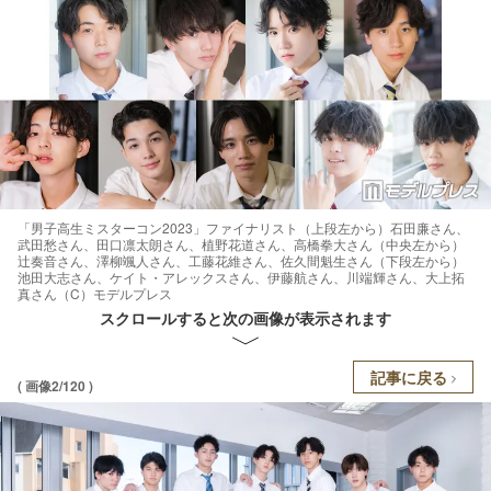
「男子高生ミスターコン2023」ファイナリスト（上段左から）石田廉さん、
武田愁さん、田口凛太朗さん、植野花道さん、高橋拳大さん（中央左から）
辻奏音さん、澤柳颯人さん、工藤花維さん、佐久間魁生さん（下段左から）
池田大志さん、ケイト・アレックスさん、伊藤航さん、川端輝さん、大上拓
真さん（C）モデルプレス
スクロールすると次の画像が表示されます
記事に戻る
( 画像2/120 )