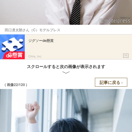
田口凛太朗さん（C）モデルプレス
ジグソーde懸賞
PR
Ohte, Inc.
スクロールすると次の画像が表示されます
記事に戻る
( 画像22/120 )