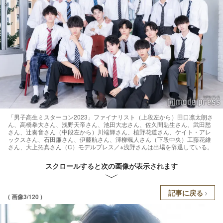
「男子高生ミスターコン2023」ファイナリスト（上段左から）田口凛太朗さ
ん、高橋拳大さん、浅野天帝さん、池田大志さん、佐久間魁生さん、武田愁
さん、辻奏音さん（中段左から）川端輝さん、植野花道さん、ケイト・アレ
ックスさん、石田廉さん、伊藤航さん、澤柳颯人さん（下段中央）工藤花維
さん、大上拓真さん（C）モデルプレス／※浅野さんは出場を辞退している。
スクロールすると次の画像が表示されます
記事に戻る
( 画像3/120 )