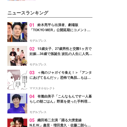
イベートでも仲良しで旅行好きな
モデル・愛甲ひかりさんと橋下美
ニュースランキング
好さんを迎えて本音で女子会トー
ク。猛暑のお出かけを快適に過ご
すヒントや、2人が感動した夏の
01
鈴木亮平ら出演者、劇場版
生理の新常識にも迫りました。
「TOKYO MER」公開延期にコメント
「現実のヒーローたちにチームMERから
最大の敬意とエールを」
モデルプレス
02
15歳女子、27歳男性と交際1ヶ月で
妊娠…36歳で孫誕生 波乱の人生に人気タ
レント思わずツッコミ「だいぶ危ねえ
よ！」
モデルプレス
03
＜俺のジャガイモ食え！＞「アンタ
にあげてるんだッ」恐怖で鳥肌…もはや
ストーカー？【第3話まんが】
ママスタ☆セレクト
04
有働由美子「こんなもんです一人暮
らしの朝ごはん」野菜を使った手料理公
開「作ってみたい」「ヘルシーで美味し
そう」と反響
モデルプレス
05
織田裕二主演「踊る大捜査線
N.E.W.」趣里・増田貴久・佐藤二朗ら新