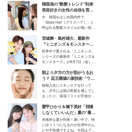
韓国発の“艶髪トレンド”到来
美容好きの女性の自信を育む
「ヘアケア事情」って？
今、韓国をはじめ国内外で
「Glass Hair（グラスヘア）」と
呼ばれる艶髪スタイルが熱い視線
を集めています。メイクやファッ
宮城舞・島村雄大、最新作
ションの完成度を高めるベースと
して、“髪そのものの美しさ”に改
『ミニオンズ＆モンスター
めて注目する人が増えている様
ズ』の魅力熱弁 ハチャメチャ
世界中で愛される「ミニオンズ」
子。今回は、そんな憧れの艶やか
だけじゃない“友情と絆”に感
シリーズの最新作『ミニオンズ＆
な髪を日常で叶える、美容好きの
動
モンスターズ』が8月7日（金）に
女性たちのヘアケア事情を紹介し
公開。モデルプレスでは、“大のミ
ます。
朝より夕方の方が肌がうるお
ニオン好き”という共通点を持つモ
デルの宮城舞と島村雄大の特別対
う？ 花王構築の新技術「ウォ
談をお届け！それぞれの視点か
ーターキャプチャリングスキ
毎朝入念にスキンケアを行って
ら、今作ならではの魅力や予想外
ン（捕水肌）」がスキンケア
も、夕方には肌の乾燥を感じてし
の感動をもたらす奥深いストーリ
の常識を変える予感
まったり、保湿ミストが手放せな
ーについて熱く語り合ってもらっ
いという読者も多いのでは？そん
た。
愛甲ひかり＆橋下美好「我慢
な美容の常識を大きく変える可能
性を秘めた、革新的な「Water
しなくていいんだ」夏の“暑さ
Capturing Skin（ウォーターキャ
対策”の新しい選択肢とは？
本格的な夏が到来！暑い中で、特
プチャリングスキン：捕水肌）」
にゆううつになるのが生理中のム
技術を、花王が構築した。
レや不快感ですよね。今回はプラ