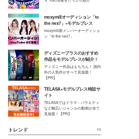
moxymillオーディション「to
the nex7」×モデルプレス
moxymill新メンバーオーディショ
ン「to the nex7」
ディズニープラスのおすすめ
作品をモデルプレスが紹介！
ディズニー作品はもちろん！ 国内
外の人気作がすべて見放題！
【PR】
TELASA×モデルプレス特設サ
イト
TELASAではドラマ・バラエティ
など幅広いジャンルの動画が全て
見放題！【PR】
トレンド
PR