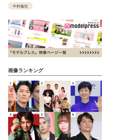
中村倫也
画像ランキング
1
2
3
4
5
6