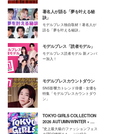
著名人が語る「夢を叶える秘
訣」
モデルプレス独自取材！著名人が
語る「夢を叶える秘訣」
モデルプレス「読者モデル」
モデルプレス読者モデル 新メンバ
ー加入！
モデルプレスカウントダウン
SNS影響力トレンド俳優・女優を
特集「モデルプレスカウントダウ
ン」
TOKYO GIRLS COLLECTION
2026 AUTUMN/WINTER × モ
デルプレス
"史上最大級のファッションフェス
タ"TGC情報をたっぷり紹介