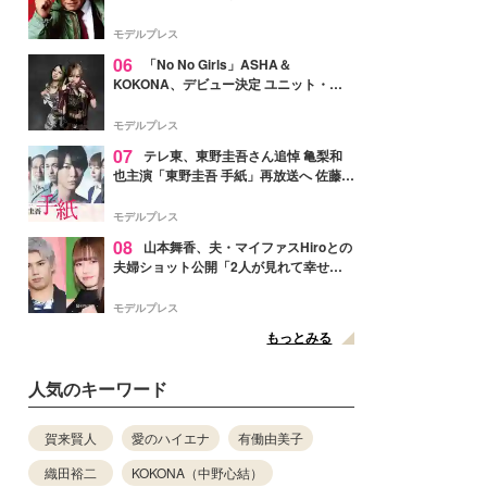
メンバー紹介映像解禁 各キャラクター象
徴する“謎のキーワード”も
モデルプレス
06
「No No Girls」ASHA＆
KOKONA、デビュー決定 ユニット・
TAKARAとしてセルフプロデュース楽曲
リリースへ
モデルプレス
07
テレ東、東野圭吾さん追悼 亀梨和
也主演「東野圭吾 手紙」再放送へ 佐藤隆
太・本田翼・中村倫也ら出演
モデルプレス
08
山本舞香、夫・マイファスHiroとの
夫婦ショット公開「2人が見れて幸せ」
「仲の良さが伝わってくる」と反響
モデルプレス
もっとみる
人気のキーワード
賀来賢人
愛のハイエナ
有働由美子
織田裕二
KOKONA（中野心結）