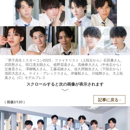
「男子高生ミスターコン2023」ファイナリスト（上段左から）石田廉さん、
武田愁さん、田口凛太朗さん、植野花道さん、高橋拳大さん（中央左から）
辻奏音さん、澤柳颯人さん、工藤花維さん、佐久間魁生さん（下段左から）
池田大志さん、ケイト・アレックスさん、伊藤航さん、川端輝さん、大上拓
真さん（C）モデルプレス
スクロールすると次の画像が表示されます
記事に戻る
( 画像2/120 )