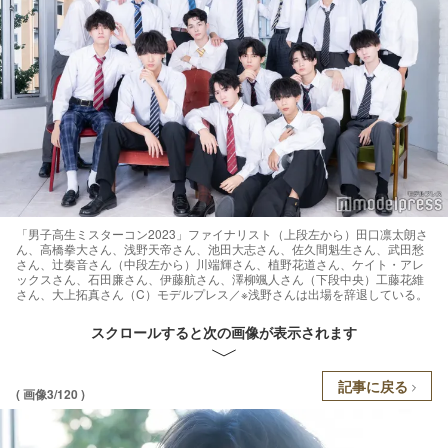
「男子高生ミスターコン2023」ファイナリスト（上段左から）田口凛太朗さ
ん、高橋拳大さん、浅野天帝さん、池田大志さん、佐久間魁生さん、武田愁
さん、辻奏音さん（中段左から）川端輝さん、植野花道さん、ケイト・アレ
ックスさん、石田廉さん、伊藤航さん、澤柳颯人さん（下段中央）工藤花維
さん、大上拓真さん（C）モデルプレス／※浅野さんは出場を辞退している。
スクロールすると次の画像が表示されます
記事に戻る
( 画像3/120 )