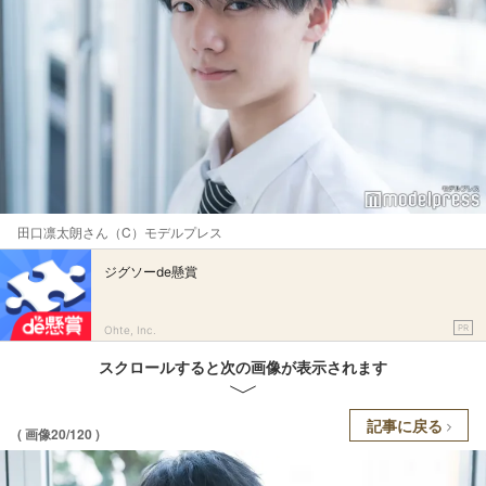
田口凛太朗さん（C）モデルプレス
ジグソーde懸賞
PR
Ohte, Inc.
スクロールすると次の画像が表示されます
記事に戻る
( 画像20/120 )