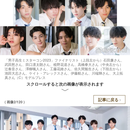
「男子高生ミスターコン2023」ファイナリスト（上段左から）石田廉さん、
武田愁さん、田口凛太朗さん、植野花道さん、高橋拳大さん（中央左から）
辻奏音さん、澤柳颯人さん、工藤花維さん、佐久間魁生さん（下段左から）
池田大志さん、ケイト・アレックスさん、伊藤航さん、川端輝さん、大上拓
真さん（C）モデルプレス
スクロールすると次の画像が表示されます
記事に戻る
( 画像2/120 )