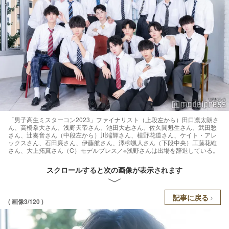
「男子高生ミスターコン2023」ファイナリスト（上段左から）田口凛太朗さ
ん、高橋拳大さん、浅野天帝さん、池田大志さん、佐久間魁生さん、武田愁
さん、辻奏音さん（中段左から）川端輝さん、植野花道さん、ケイト・アレ
ックスさん、石田廉さん、伊藤航さん、澤柳颯人さん（下段中央）工藤花維
さん、大上拓真さん（C）モデルプレス／※浅野さんは出場を辞退している。
スクロールすると次の画像が表示されます
記事に戻る
( 画像3/120 )