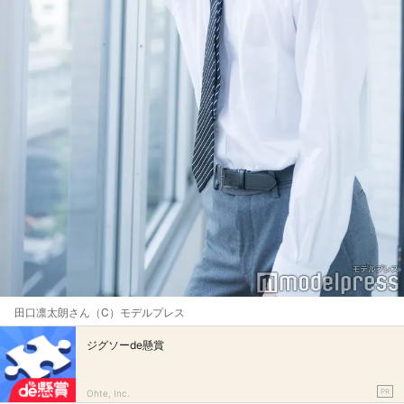
田口凛太朗さん（C）モデルプレス
ジグソーde懸賞
PR
Ohte, Inc.