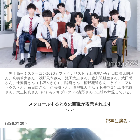
「男子高生ミスターコン2023」ファイナリスト（上段左から）田口凛太朗さ
ん、高橋拳大さん、浅野天帝さん、池田大志さん、佐久間魁生さん、武田愁
さん、辻奏音さん（中段左から）川端輝さん、植野花道さん、ケイト・アレ
ックスさん、石田廉さん、伊藤航さん、澤柳颯人さん（下段中央）工藤花維
さん、大上拓真さん（C）モデルプレス／※浅野さんは出場を辞退している。
スクロールすると次の画像が表示されます
記事に戻る
( 画像3/120 )