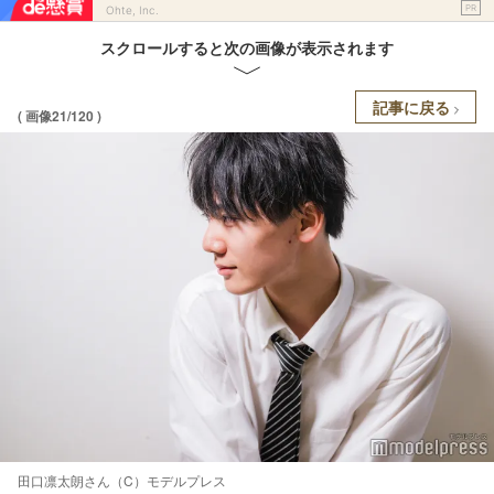
PR
Ohte, Inc.
スクロールすると次の画像が表示されます
記事に戻る
( 画像21/120 )
田口凛太朗さん（C）モデルプレス