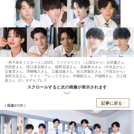
「男子高生ミスターコン2023」ファイナリスト（上段左から）石田廉さん、
武田愁さん、田口凛太朗さん、植野花道さん、高橋拳大さん（中央左から）
辻奏音さん、澤柳颯人さん、工藤花維さん、佐久間魁生さん（下段左から）
池田大志さん、ケイト・アレックスさん、伊藤航さん、川端輝さん、大上拓
真さん（C）モデルプレス
スクロールすると次の画像が表示されます
記事に戻る
( 画像2/120 )