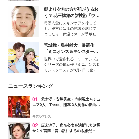
得る、株式会社オサレカンパニー
朝より夕方の方が肌がうるお
取締役兼クリエイティブディレク
ター・茅野しのぶ。一人ひとりの
う？ 花王構築の新技術「ウォ
個性に寄り添い、魅力を引き出す
ーターキャプチャリングスキ
毎朝入念にスキンケアを行って
衣装作りは、多くの女性たちに勇
ン（捕水肌）」がスキンケア
も、夕方には肌の乾燥を感じてし
気と自信を与え続けている。
の常識を変える予感
まったり、保湿ミストが手放せな
いという読者も多いのでは？そん
宮城舞・島村雄大、最新作
な美容の常識を大きく変える可能
性を秘めた、革新的な「Water
『ミニオンズ＆モンスター
Capturing Skin（ウォーターキャ
ズ』の魅力熱弁 ハチャメチャ
世界中で愛される「ミニオンズ」
プチャリングスキン：捕水肌）」
だけじゃない“友情と絆”に感
シリーズの最新作『ミニオンズ＆
技術を、花王が構築した。
動
モンスターズ』が8月7日（金）に
公開。モデルプレスでは、“大のミ
ニオン好き”という共通点を持つモ
ニュースランキング
デルの宮城舞と島村雄大の特別対
談をお届け！それぞれの視点か
ら、今作ならではの魅力や予想外
01
元木湧・安嶋秀生・内村颯太らジュ
の感動をもたらす奥深いストーリ
ニア9人「Three」開幕 3人制作の新曲＆
ーについて熱く語り合ってもらっ
手描きセットに込めた想い「もっと前に
た。
進んで夢を掴みたい」【ゲネプロレポ】
モデルプレス
02
広末涼子、病名公表を決断した次男
からの言葉「言い訳にするのも嫌だっ
た」「言うべきか迷った」