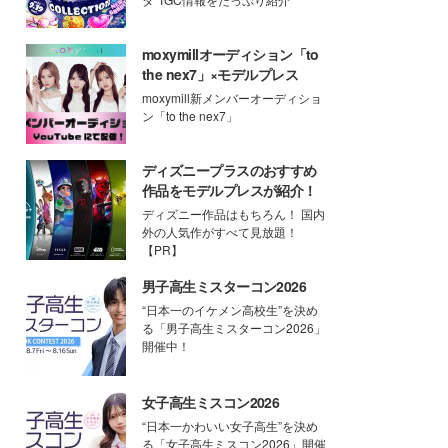
moxymillオーディション「to
the nex7」×モデルプレス
moxymill新メンバーオーディショ
ン「to the nex7」
ディズニープラスのおすすめ
作品をモデルプレスが紹介！
ディズニー作品はもちろん！ 国内
外の人気作がすべて見放題！
【PR】
男子高生ミスターコン2026
“日本一のイケメン高校生”を決め
る「男子高生ミスターコン2026」
開催中！
女子高生ミスコン2026
“日本一かわいい女子高生”を決め
る「女子高生ミスコン2026」開催