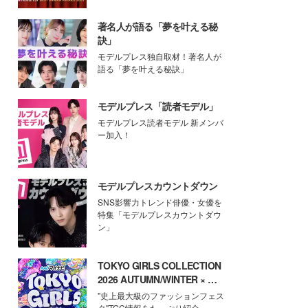
著名人が語る「夢を叶える秘
訣」
モデルプレス独自取材！著名人が
語る「夢を叶える秘訣」
モデルプレス「読者モデル」
モデルプレス読者モデル 新メンバ
ー加入！
モデルプレスカウントダウン
SNS影響力トレンド俳優・女優を
特集「モデルプレスカウントダウ
ン」
TOKYO GIRLS COLLECTION
2026 AUTUMN/WINTER × モ
デルプレス
"史上最大級のファッションフェス
タ"TGC情報をたっぷり紹介