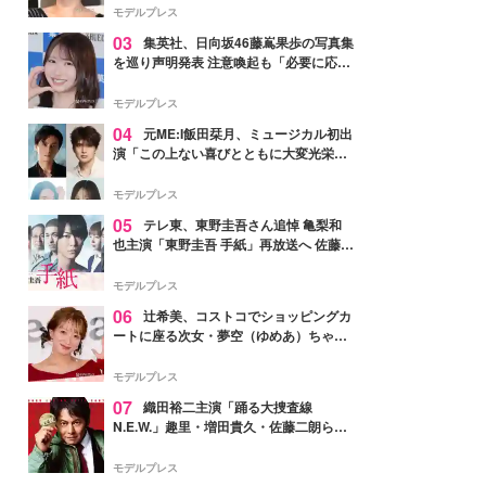
モデルプレス
03
集英社、日向坂46藤嶌果歩の写真集
を巡り声明発表 注意喚起も「必要に応じ
て法的措置を含む対応を検討」
モデルプレス
04
元ME:I飯田栞月、ミュージカル初出
演「この上ない喜びとともに大変光栄」
4年ぶり上演「ファントム」城田優らキ
ャスト発表
モデルプレス
05
テレ東、東野圭吾さん追悼 亀梨和
也主演「東野圭吾 手紙」再放送へ 佐藤隆
太・本田翼・中村倫也ら出演
モデルプレス
06
辻希美、コストコでショッピングカ
ートに座る次女・夢空（ゆめあ）ちゃん
の姿公開「乗りこなしてる感じが可愛す
ぎ」「成長を感じる」の声
モデルプレス
07
織田裕二主演「踊る大捜査線
N.E.W.」趣里・増田貴久・佐藤二朗ら新
メンバー紹介映像解禁 各キャラクター象
徴する“謎のキーワード”も
モデルプレス