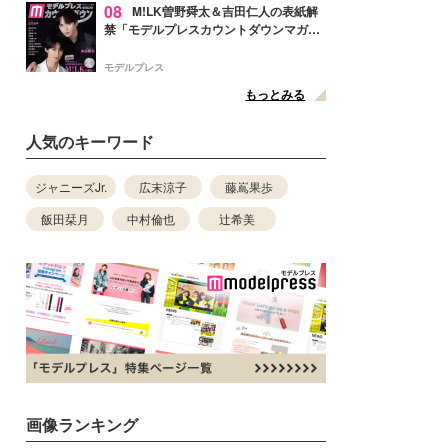
08
M!LK曽野舜太＆吉田仁人の表紙解
禁「モデルプレスカウントダウンマガジ
ン」巻頭に登場
モデルプレス
もっとみる
人気のキーワード
ジャニーズJr.
広末涼子
藤嶌果歩
飯田栞月
中村倫也
辻希美
画像ランキング