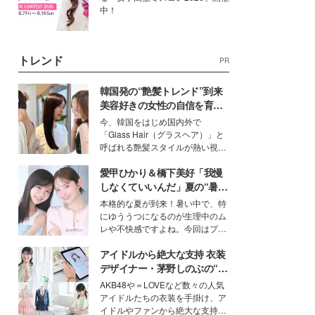
中！
トレンド
PR
韓国発の“艶髪トレンド”到来
美容好きの女性の自信を育む
「ヘアケア事情」って？
今、韓国をはじめ国内外で
「Glass Hair（グラスヘア）」と
呼ばれる艶髪スタイルが熱い視線
を集めています。メイクやファッ
愛甲ひかり＆橋下美好「我慢
ションの完成度を高めるベースと
して、“髪そのものの美しさ”に改
しなくていいんだ」夏の“暑さ
めて注目する人が増えている様
対策”の新しい選択肢とは？
本格的な夏が到来！暑い中で、特
子。今回は、そんな憧れの艶やか
にゆううつになるのが生理中のム
な髪を日常で叶える、美容好きの
レや不快感ですよね。今回はプラ
女性たちのヘアケア事情を紹介し
イベートでも仲良しで旅行好きな
ます。
アイドルから絶大な支持 衣装
モデル・愛甲ひかりさんと橋下美
好さんを迎えて本音で女子会トー
デザイナー・茅野しのぶの“可
ク。猛暑のお出かけを快適に過ご
愛い”を作る美学＜「シチズン
AKB48や＝LOVEなど数々の人気
すヒントや、2人が感動した夏の
クロスシー」インタビュー＞
アイドルたちの衣装を手掛け、ア
生理の新常識にも迫りました。
イドルやファンから絶大な支持を