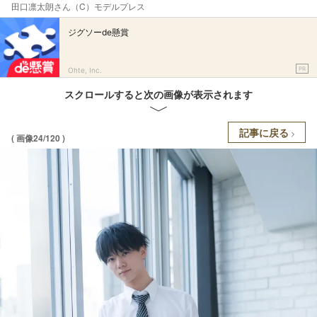
田口凛太朗さん（C）モデルプレス
ジグソーde懸賞
PR
Ohte, Inc.
スクロールすると次の画像が表示されます
記事に戻る
( 画像24/120 )