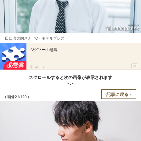
田口凛太朗さん（C）モデルプレス
ジグソーde懸賞
PR
Ohte, Inc.
スクロールすると次の画像が表示されます
記事に戻る
( 画像21/120 )