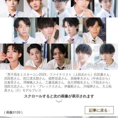
「男子高生ミスターコン2023」ファイナリスト（上段左から）石田廉さん、
武田愁さん、田口凛太朗さん、植野花道さん、高橋拳大さん（中央左から）
辻奏音さん、澤柳颯人さん、工藤花維さん、佐久間魁生さん（下段左から）
池田大志さん、ケイト・アレックスさん、伊藤航さん、川端輝さん、大上拓
真さん（C）モデルプレス
スクロールすると次の画像が表示されます
記事に戻る
( 画像2/120 )