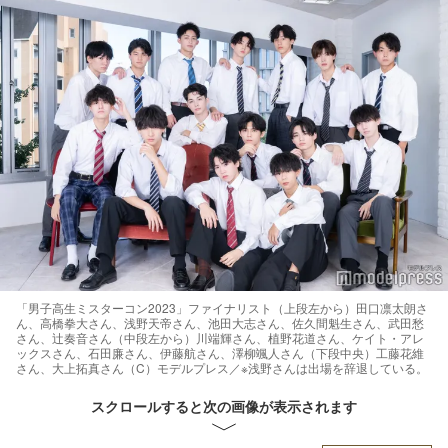
「男子高生ミスターコン2023」ファイナリスト（上段左から）田口凛太朗さ
ん、高橋拳大さん、浅野天帝さん、池田大志さん、佐久間魁生さん、武田愁
さん、辻奏音さん（中段左から）川端輝さん、植野花道さん、ケイト・アレ
ックスさん、石田廉さん、伊藤航さん、澤柳颯人さん（下段中央）工藤花維
さん、大上拓真さん（C）モデルプレス／※浅野さんは出場を辞退している。
スクロールすると次の画像が表示されます