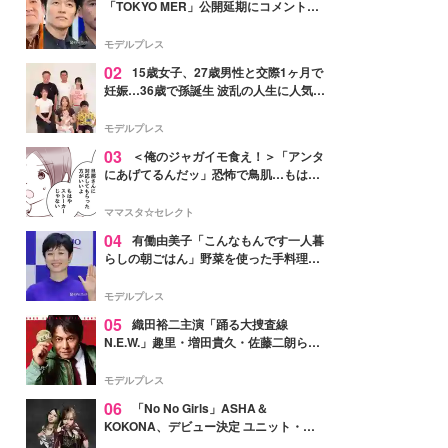
「TOKYO MER」公開延期にコメント
「現実のヒーローたちにチームMERから
最大の敬意とエールを」
モデルプレス
02
15歳女子、27歳男性と交際1ヶ月で
妊娠…36歳で孫誕生 波乱の人生に人気タ
レント思わずツッコミ「だいぶ危ねえ
よ！」
モデルプレス
03
＜俺のジャガイモ食え！＞「アンタ
にあげてるんだッ」恐怖で鳥肌…もはや
ストーカー？【第3話まんが】
ママスタ☆セレクト
04
有働由美子「こんなもんです一人暮
らしの朝ごはん」野菜を使った手料理公
開「作ってみたい」「ヘルシーで美味し
そう」と反響
モデルプレス
05
織田裕二主演「踊る大捜査線
N.E.W.」趣里・増田貴久・佐藤二朗ら新
メンバー紹介映像解禁 各キャラクター象
徴する“謎のキーワード”も
モデルプレス
06
「No No Girls」ASHA＆
KOKONA、デビュー決定 ユニット・
TAKARAとしてセルフプロデュース楽曲