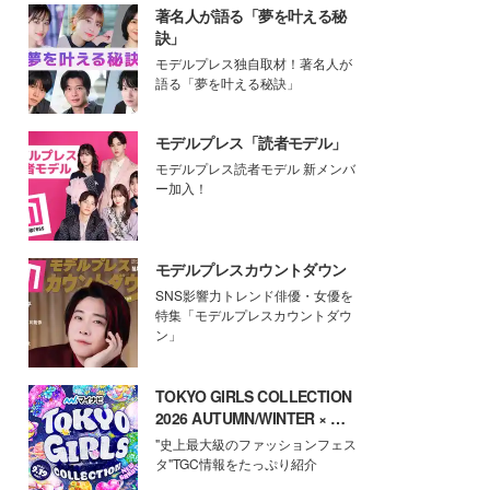
著名人が語る「夢を叶える秘
訣」
モデルプレス独自取材！著名人が
語る「夢を叶える秘訣」
モデルプレス「読者モデル」
モデルプレス読者モデル 新メンバ
ー加入！
モデルプレスカウントダウン
SNS影響力トレンド俳優・女優を
特集「モデルプレスカウントダウ
ン」
TOKYO GIRLS COLLECTION
2026 AUTUMN/WINTER × モ
デルプレス
"史上最大級のファッションフェス
タ"TGC情報をたっぷり紹介