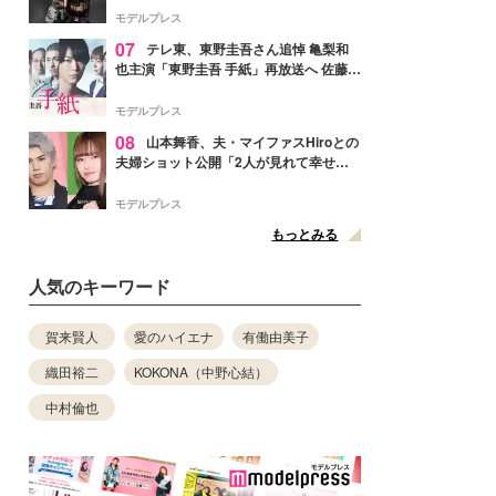
リリースへ
モデルプレス
07
テレ東、東野圭吾さん追悼 亀梨和
也主演「東野圭吾 手紙」再放送へ 佐藤隆
太・本田翼・中村倫也ら出演
モデルプレス
08
山本舞香、夫・マイファスHiroとの
夫婦ショット公開「2人が見れて幸せ」
「仲の良さが伝わってくる」と反響
モデルプレス
もっとみる
人気のキーワード
賀来賢人
愛のハイエナ
有働由美子
織田裕二
KOKONA（中野心結）
中村倫也