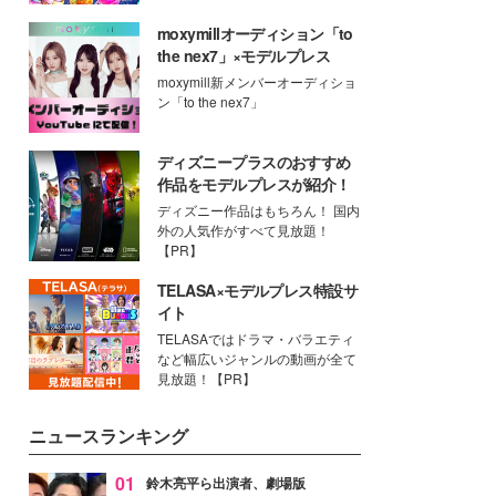
moxymillオーディション「to
the nex7」×モデルプレス
moxymill新メンバーオーディショ
ン「to the nex7」
ディズニープラスのおすすめ
作品をモデルプレスが紹介！
ディズニー作品はもちろん！ 国内
外の人気作がすべて見放題！
【PR】
TELASA×モデルプレス特設サ
イト
TELASAではドラマ・バラエティ
など幅広いジャンルの動画が全て
見放題！【PR】
ニュースランキング
01
鈴木亮平ら出演者、劇場版