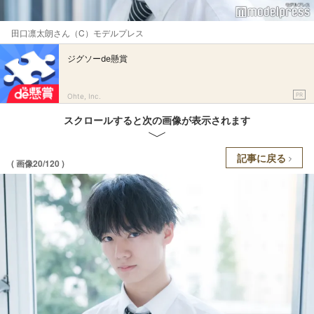
田口凛太朗さん（C）モデルプレス
ジグソーde懸賞
PR
Ohte, Inc.
スクロールすると次の画像が表示されます
記事に戻る
( 画像20/120 )