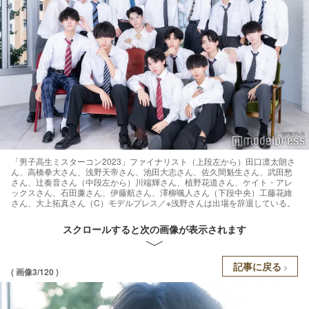
「男子高生ミスターコン2023」ファイナリスト（上段左から）田口凛太朗さ
ん、高橋拳大さん、浅野天帝さん、池田大志さん、佐久間魁生さん、武田愁
さん、辻奏音さん（中段左から）川端輝さん、植野花道さん、ケイト・アレ
ックスさん、石田廉さん、伊藤航さん、澤柳颯人さん（下段中央）工藤花維
さん、大上拓真さん（C）モデルプレス／※浅野さんは出場を辞退している。
スクロールすると次の画像が表示されます
記事に戻る
( 画像3/120 )