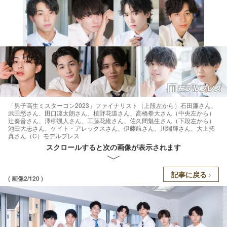
「男子高生ミスターコン2023」ファイナリスト（上段左から）石田廉さん、
武田愁さん、田口凛太朗さん、植野花道さん、高橋拳大さん（中央左から）
辻奏音さん、澤柳颯人さん、工藤花維さん、佐久間魁生さん（下段左から）
池田大志さん、ケイト・アレックスさん、伊藤航さん、川端輝さん、大上拓
真さん（C）モデルプレス
スクロールすると次の画像が表示されます
記事に戻る
( 画像2/120 )