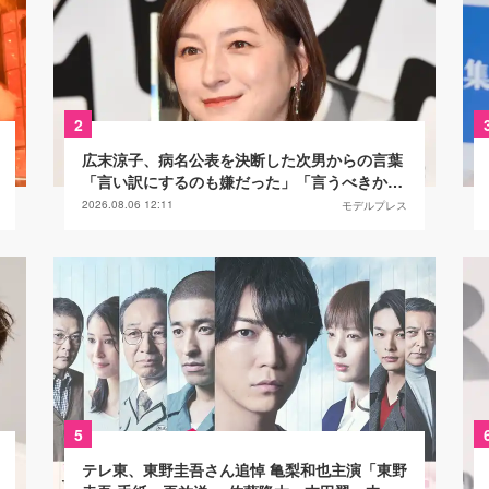
2
広末涼子、病名公表を決断した次男からの言葉
「言い訳にするのも嫌だった」「言うべきか迷
った」
2026.08.06 12:11
モデルプレス
5
テレ東、東野圭吾さん追悼 亀梨和也主演「東野