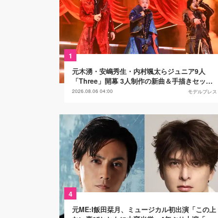
1
元木湧・安嶋秀生・内村颯太らジュニア9人
「Three」開幕 3人制作の新曲＆手描きセット
に込めた想い「もっと前に進んで夢を掴みた
2026.08.06 04:00
モデルプレス
い」【ゲネプロレポ】
4
元ME:I飯田栞月、ミュージカル初出演「この上