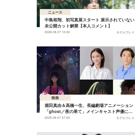
ニュース
中島裕翔、初写真展スタート 展示されていない
未公開カット解禁【本人コメント】
2026.08.07 10:00
モデルプレス
映画
堀田真由＆高橋一生、長編劇場アニメーション
「ghost／夜の果て」メインキャスト声優に決
定「子どもの頃に抱いていた言葉にはできない
2026.08.07 07:00
モデルプレス
沢山の感情を思い出しました」