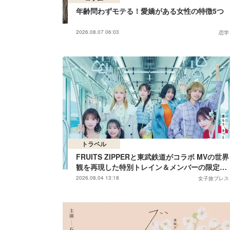
年齢問わずモテる！愛嬌がある女性の特徴5つ
2026.08.07 06:03
恋学
トラベル
FRUITS ZIPPERと東武鉄道がコラボ MVの世界
観を再現した特別トレイン＆メンバーの限定ア
ナウンス
2026.08.04 13:18
女子旅プレス