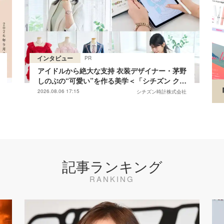
インタビュー
PR
アイドルから絶大な支持 衣装デザイナー・茅野
しのぶの“可愛い”を作る美学＜「シチズン クロ
スシー」インタビュー＞
2026.08.06 17:15
シチズン時計株式会社
記事ランキング
RANKING