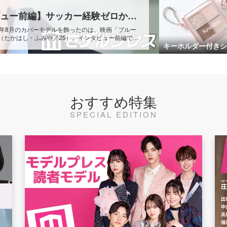
【高橋文哉「ブルーロック」インタビュー前編】サッカー経験ゼロから潔世一演じる覚悟と自信 自分の中でたどり着いた納得の表現「一番難しいポイントでしたが」
6年8月のカバーモデルを飾ったのは、映画「ブルー
（たかはし・ふみや／25）。インタビュー前編で
キーホルダー付きシ
でや、本作に懸ける覚悟を語ってくれた。
おすすめ特集
SPECIAL EDITION