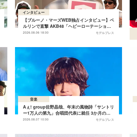
インタビュー
【ブルーノ・マーズWEB独占インタビュー】ベ
ルリンで直撃 AKB48「ヘビーローテーショ
ン」カバー秘話・日本のファンは「特別な何か
2026.08.06 18:00
モデルプレス
がある」…来日公演への期待語る
音楽
Aぇ! group佐野晶哉、年末の風物詩「サントリ
ー1万人の第九」合唱団代表に就任 3か月のレ
ッスン経て本番に臨む
2026.08.07 10:00
モデルプレス