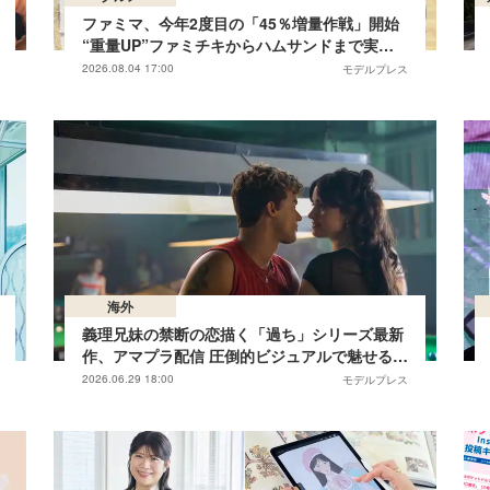
ファミマ、今年2度目の「45％増量作戦」開始
“重量UP”ファミチキからハムサンドまで実物
レビュー
2026.08.04 17:00
モデルプレス
海外
義理兄妹の禁断の恋描く「過ち」シリーズ最新
作、アマプラ配信 圧倒的ビジュアルで魅せるラ
ブロマンス【君の過ち：ロンドン編】
2026.06.29 18:00
モデルプレス