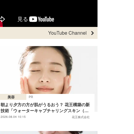
YouTube Channel
美容
PR
朝より夕方の方が肌がうるおう？ 花王構築の新
技術「ウォーターキャプチャリングスキン（捕
水肌）」がスキンケアの常識を変える予感
2026.08.04 10:15
花王株式会社