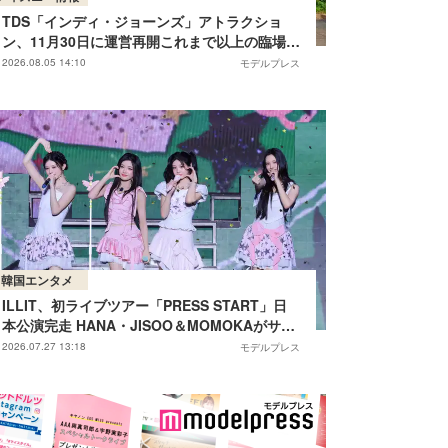
TDS「インディ・ジョーンズ」アトラクショ
ン、11月30日に運営再開これまで以上の臨場感
に
2026.08.05 14:10
モデルプレス
韓国エンタメ
ILLIT、初ライブツアー「PRESS START」日
本公演完走 HANA・JISOO＆MOMOKAがサプ
ライズ登場で新曲ステージ披露
2026.07.27 13:18
モデルプレス