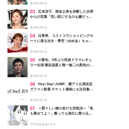
「かっこいい」と反響
モデルプレス
03
広末涼子、病名公表を決断した次男
からの言葉「言い訳にするのも嫌だっ
た」「言うべきか迷った」
モデルプレス
04
辻希美、コストコでショッピングカ
ートに座る次女・夢空（ゆめあ）ちゃん
の姿公開「乗りこなしてる感じが可愛す
ぎ」「成長を感じる」の声
モデルプレス
05
小栗旬、5年ぶり民放ドラマレギュ
ラー出演 横浜流星と唯一無二の異色のバ
ディで初共演【LOST10】
モデルプレス
06
Hey! Say! JUMP、横アリ公演決定
でファン歓喜 チケット価格にも注目集ま
る「激アツ」「平成に戻ったみたい」
モデルプレス
07
＜図々しい娘の友だち対処法＞「私
も乗せてよ！」断っても強引に乗り込ん
でくる友だち【第1話まんが】
ママスタ☆セレクト