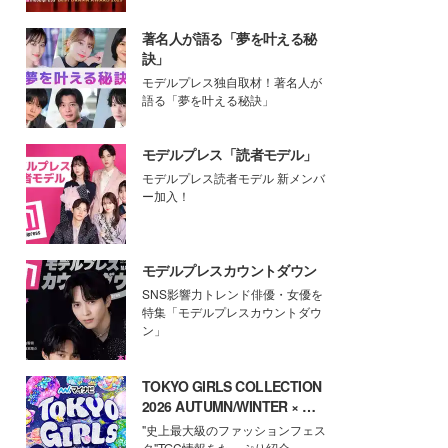
著名人が語る「夢を叶える秘
訣」
モデルプレス独自取材！著名人が
語る「夢を叶える秘訣」
モデルプレス「読者モデル」
モデルプレス読者モデル 新メンバ
ー加入！
モデルプレスカウントダウン
SNS影響力トレンド俳優・女優を
特集「モデルプレスカウントダウ
ン」
TOKYO GIRLS COLLECTION
2026 AUTUMN/WINTER × モ
デルプレス
"史上最大級のファッションフェス
タ"TGC情報をたっぷり紹介