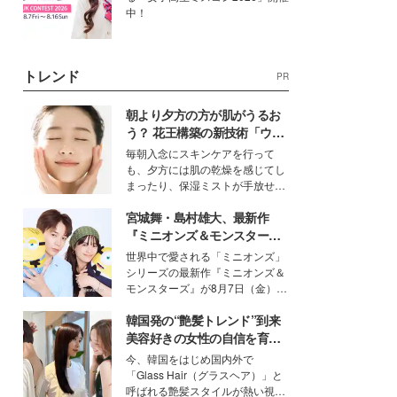
中！
トレンド
PR
朝より夕方の方が肌がうるお
う？ 花王構築の新技術「ウォ
ーターキャプチャリングスキ
毎朝入念にスキンケアを行って
ン（捕水肌）」がスキンケア
も、夕方には肌の乾燥を感じてし
の常識を変える予感
まったり、保湿ミストが手放せな
いという読者も多いのでは？そん
宮城舞・島村雄大、最新作
な美容の常識を大きく変える可能
性を秘めた、革新的な「Water
『ミニオンズ＆モンスター
Capturing Skin（ウォーターキャ
ズ』の魅力熱弁 ハチャメチャ
世界中で愛される「ミニオンズ」
プチャリングスキン：捕水肌）」
だけじゃない“友情と絆”に感
シリーズの最新作『ミニオンズ＆
技術を、花王が構築した。
動
モンスターズ』が8月7日（金）に
公開。モデルプレスでは、“大のミ
韓国発の“艶髪トレンド”到来
ニオン好き”という共通点を持つモ
デルの宮城舞と島村雄大の特別対
美容好きの女性の自信を育む
談をお届け！それぞれの視点か
「ヘアケア事情」って？
今、韓国をはじめ国内外で
ら、今作ならではの魅力や予想外
「Glass Hair（グラスヘア）」と
の感動をもたらす奥深いストーリ
呼ばれる艶髪スタイルが熱い視線