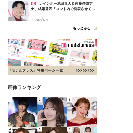
08
レインボー池田直人＆佐藤佳奈ア
ナ、結婚発表「コント内で発表させてい
ただきました」読売テレビ退社は生活拠
点変更のため
モデルプレス
もっとみる
画像ランキング
1
2
3
4
5
6