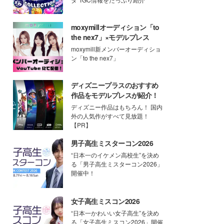
moxymillオーディション「to
the nex7」×モデルプレス
moxymill新メンバーオーディショ
ン「to the nex7」
ディズニープラスのおすすめ
作品をモデルプレスが紹介！
ディズニー作品はもちろん！ 国内
外の人気作がすべて見放題！
【PR】
男子高生ミスターコン2026
“日本一のイケメン高校生”を決め
る「男子高生ミスターコン2026」
開催中！
女子高生ミスコン2026
“日本一かわいい女子高生”を決め
る「女子高生ミスコン2026」開催