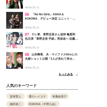
メンバー紹介映像解禁 各キャラクター象
徴する“謎のキーワード”も
モデルプレス
06
「No No Girls」ASHA＆
KOKONA、デビュー決定 ユニット・
TAKARAとしてセルフプロデュース楽曲
リリースへ
モデルプレス
07
テレ東、東野圭吾さん追悼 亀梨和
也主演「東野圭吾 手紙」再放送へ 佐藤隆
太・本田翼・中村倫也ら出演
モデルプレス
08
山本舞香、夫・マイファスHiroとの
夫婦ショット公開「2人が見れて幸せ」
「仲の良さが伝わってくる」と反響
モデルプレス
もっとみる
人気のキーワード
賀来賢人
愛のハイエナ
有働由美子
織田裕二
KOKONA（中野心結）