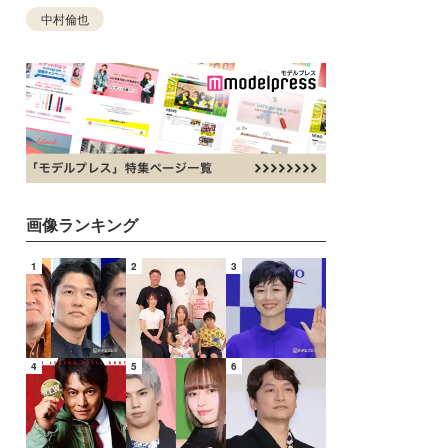
中村倫也
画像ランキング
1
2
3
4
5
6