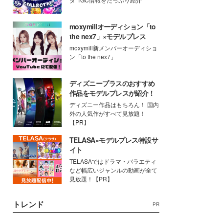
moxymillオーディション「to
the nex7」×モデルプレス
moxymill新メンバーオーディショ
ン「to the nex7」
ディズニープラスのおすすめ
作品をモデルプレスが紹介！
ディズニー作品はもちろん！ 国内
外の人気作がすべて見放題！
【PR】
TELASA×モデルプレス特設サ
イト
TELASAではドラマ・バラエティ
など幅広いジャンルの動画が全て
見放題！【PR】
トレンド
PR