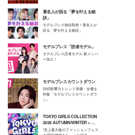
著名人が語る「夢を叶える秘
訣」
モデルプレス独自取材！著名人が
語る「夢を叶える秘訣」
モデルプレス「読者モデル」
モデルプレス読者モデル 新メンバ
ー加入！
モデルプレスカウントダウン
SNS影響力トレンド俳優・女優を
特集「モデルプレスカウントダウ
ン」
TOKYO GIRLS COLLECTION
2026 AUTUMN/WINTER × モ
デルプレス
"史上最大級のファッションフェス
タ"TGC情報をたっぷり紹介