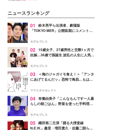
イベートでも仲良しで旅行好きな
モデル・愛甲ひかりさんと橋下美
ニュースランキング
好さんを迎えて本音で女子会トー
ク。猛暑のお出かけを快適に過ご
すヒントや、2人が感動した夏の
01
鈴木亮平ら出演者、劇場版
生理の新常識にも迫りました。
「TOKYO MER」公開延期にコメント
「現実のヒーローたちにチームMERから
最大の敬意とエールを」
モデルプレス
02
15歳女子、27歳男性と交際1ヶ月で
妊娠…36歳で孫誕生 波乱の人生に人気タ
レント思わずツッコミ「だいぶ危ねえ
よ！」
モデルプレス
03
＜俺のジャガイモ食え！＞「アンタ
にあげてるんだッ」恐怖で鳥肌…もはや
ストーカー？【第3話まんが】
ママスタ☆セレクト
04
有働由美子「こんなもんです一人暮
らしの朝ごはん」野菜を使った手料理公
開「作ってみたい」「ヘルシーで美味し
そう」と反響
モデルプレス
05
織田裕二主演「踊る大捜査線
N.E.W.」趣里・増田貴久・佐藤二朗ら新