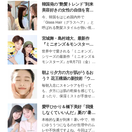
韓国発の“艶髪トレンド”到来
美容好きの女性の自信を育む
「ヘアケア事情」って？
今、韓国をはじめ国内外で
「Glass Hair（グラスヘア）」と
呼ばれる艶髪スタイルが熱い視線
を集めています。メイクやファッ
宮城舞・島村雄大、最新作
ションの完成度を高めるベースと
して、“髪そのものの美しさ”に改
『ミニオンズ＆モンスター
めて注目する人が増えている様
ズ』の魅力熱弁 ハチャメチャ
世界中で愛される「ミニオンズ」
子。今回は、そんな憧れの艶やか
だけじゃない“友情と絆”に感
シリーズの最新作『ミニオンズ＆
な髪を日常で叶える、美容好きの
動
モンスターズ』が8月7日（金）に
女性たちのヘアケア事情を紹介し
公開。モデルプレスでは、“大のミ
ます。
朝より夕方の方が肌がうるお
ニオン好き”という共通点を持つモ
デルの宮城舞と島村雄大の特別対
う？ 花王構築の新技術「ウォ
談をお届け！それぞれの視点か
ーターキャプチャリングスキ
毎朝入念にスキンケアを行って
ら、今作ならではの魅力や予想外
ン（捕水肌）」がスキンケア
も、夕方には肌の乾燥を感じてし
の感動をもたらす奥深いストーリ
の常識を変える予感
まったり、保湿ミストが手放せな
ーについて熱く語り合ってもらっ
いという読者も多いのでは？そん
た。
愛甲ひかり＆橋下美好「我慢
な美容の常識を大きく変える可能
性を秘めた、革新的な「Water
しなくていいんだ」夏の“暑さ
Capturing Skin（ウォーターキャ
対策”の新しい選択肢とは？
本格的な夏が到来！暑い中で、特
プチャリングスキン：捕水肌）」
にゆううつになるのが生理中のム
技術を、花王が構築した。
レや不快感ですよね。今回はプラ