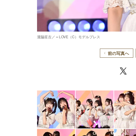
瀧脇笙古／＝LOVE（C）モデルプレス
前の写真へ