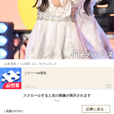
山本杏奈／＝LOVE（C）モデルプレス
ジグソーde懸賞
PR
Ohte, Inc.
スクロールすると次の画像が表示されます
記事に戻る
( 画像18/165 )