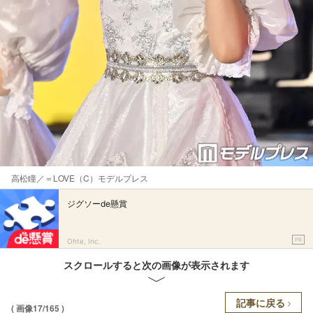
高松瞳／＝LOVE（C）モデルプレス
ジグソーde懸賞
PR
Ohte, Inc.
スクロールすると次の画像が表示されます
記事に戻る
( 画像17/165 )