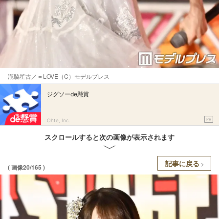
瀧脇笙古／＝LOVE（C）モデルプレス
ジグソーde懸賞
PR
Ohte, Inc.
スクロールすると次の画像が表示されます
記事に戻る
( 画像20/165 )