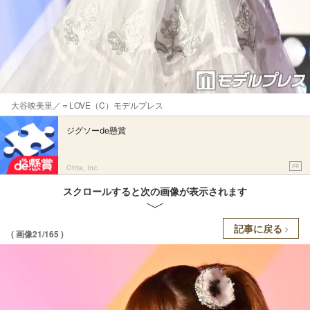
大谷映美里／＝LOVE（C）モデルプレス
ジグソーde懸賞
PR
Ohte, Inc.
スクロールすると次の画像が表示されます
記事に戻る
( 画像21/165 )