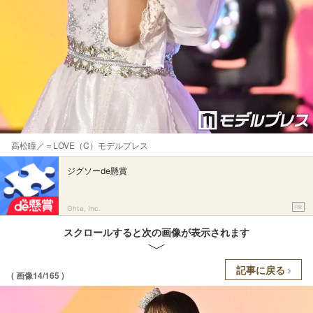
高松瞳／＝LOVE（C）モデルプレス
ジグソーde懸賞
PR
Ohte, Inc.
スクロールすると次の画像が表示されます
記事に戻る
( 画像14/165 )