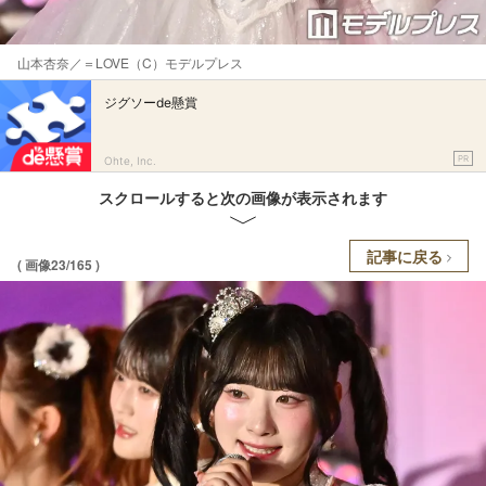
山本杏奈／＝LOVE（C）モデルプレス
ジグソーde懸賞
PR
Ohte, Inc.
スクロールすると次の画像が表示されます
記事に戻る
( 画像23/165 )