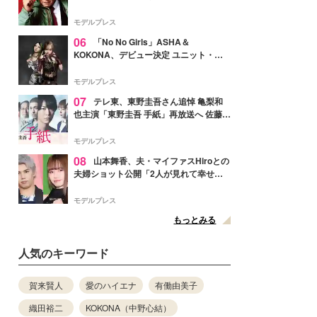
メンバー紹介映像解禁 各キャラクター象
徴する“謎のキーワード”も
モデルプレス
06
「No No Girls」ASHA＆
KOKONA、デビュー決定 ユニット・
TAKARAとしてセルフプロデュース楽曲
リリースへ
モデルプレス
07
テレ東、東野圭吾さん追悼 亀梨和
也主演「東野圭吾 手紙」再放送へ 佐藤隆
太・本田翼・中村倫也ら出演
モデルプレス
08
山本舞香、夫・マイファスHiroとの
夫婦ショット公開「2人が見れて幸せ」
「仲の良さが伝わってくる」と反響
モデルプレス
もっとみる
人気のキーワード
賀来賢人
愛のハイエナ
有働由美子
織田裕二
KOKONA（中野心結）