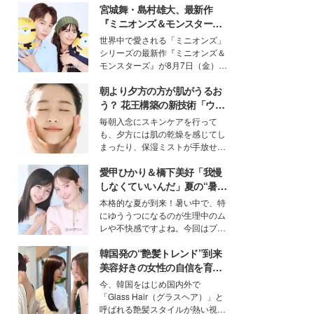
宮城舞・島村雄大、最新作
『ミニオンズ＆モンスター
ズ』の魅力熱弁 ハチャメチャ
世界中で愛される「ミニオンズ」
だけじゃない“友情と絆”に感
シリーズの最新作『ミニオンズ＆
動
モンスターズ』が8月7日（金）に
公開。モデルプレスでは、“大のミ
朝より夕方の方が肌がうるお
ニオン好き”という共通点を持つモ
デルの宮城舞と島村雄大の特別対
う？ 花王構築の新技術「ウォ
談をお届け！それぞれの視点か
ーターキャプチャリングスキ
毎朝入念にスキンケアを行って
ら、今作ならではの魅力や予想外
ン（捕水肌）」がスキンケア
も、夕方には肌の乾燥を感じてし
の感動をもたらす奥深いストーリ
の常識を変える予感
まったり、保湿ミストが手放せな
ーについて熱く語り合ってもらっ
いという読者も多いのでは？そん
た。
愛甲ひかり＆橋下美好「我慢
な美容の常識を大きく変える可能
性を秘めた、革新的な「Water
しなくていいんだ」夏の“暑さ
Capturing Skin（ウォーターキャ
対策”の新しい選択肢とは？
本格的な夏が到来！暑い中で、特
プチャリングスキン：捕水肌）」
にゆううつになるのが生理中のム
技術を、花王が構築した。
レや不快感ですよね。今回はプラ
イベートでも仲良しで旅行好きな
韓国発の“艶髪トレンド”到来
モデル・愛甲ひかりさんと橋下美
好さんを迎えて本音で女子会トー
美容好きの女性の自信を育む
ク。猛暑のお出かけを快適に過ご
「ヘアケア事情」って？
今、韓国をはじめ国内外で
すヒントや、2人が感動した夏の
「Glass Hair（グラスヘア）」と
生理の新常識にも迫りました。
呼ばれる艶髪スタイルが熱い視線