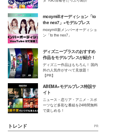
moxymillオーディション「to
the nex7」×モデルプレス
moxymill新メンバーオーディショ
ン「to the nex7」
ディズニープラスのおすすめ
作品をモデルプレスが紹介！
ディズニー作品はもちろん！ 国内
外の人気作がすべて見放題！
【PR】
ABEMA×モデルプレス特設サ
イト
ニュース・恋リア・アニメ・スポ
ーツなど多彩な番組を24時間無料
で楽しめる！
トレンド
PR