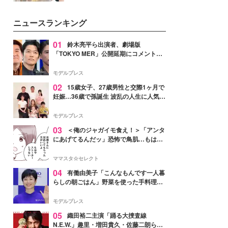
を集めています。メイクやファッ
ションの完成度を高めるベースと
ニュースランキング
して、“髪そのものの美しさ”に改
めて注目する人が増えている様
子。今回は、そんな憧れの艶やか
01
鈴木亮平ら出演者、劇場版
な髪を日常で叶える、美容好きの
「TOKYO MER」公開延期にコメント
女性たちのヘアケア事情を紹介し
「現実のヒーローたちにチームMERから
ます。
最大の敬意とエールを」
モデルプレス
02
15歳女子、27歳男性と交際1ヶ月で
妊娠…36歳で孫誕生 波乱の人生に人気タ
レント思わずツッコミ「だいぶ危ねえ
よ！」
モデルプレス
03
＜俺のジャガイモ食え！＞「アンタ
にあげてるんだッ」恐怖で鳥肌…もはや
ストーカー？【第3話まんが】
ママスタ☆セレクト
04
有働由美子「こんなもんです一人暮
らしの朝ごはん」野菜を使った手料理公
開「作ってみたい」「ヘルシーで美味し
そう」と反響
モデルプレス
05
織田裕二主演「踊る大捜査線
N.E.W.」趣里・増田貴久・佐藤二朗ら新