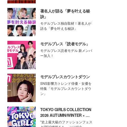
著名人が語る「夢を叶える秘
訣」
モデルプレス独自取材！著名人が
語る「夢を叶える秘訣」
モデルプレス「読者モデル」
モデルプレス読者モデル 新メンバ
ー加入！
モデルプレスカウントダウン
SNS影響力トレンド俳優・女優を
特集「モデルプレスカウントダウ
ン」
TOKYO GIRLS COLLECTION
2026 AUTUMN/WINTER × モ
デルプレス
"史上最大級のファッションフェス
タ"TGC情報をたっぷり紹介