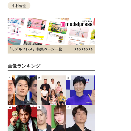
中村倫也
画像ランキング
1
2
3
4
5
6