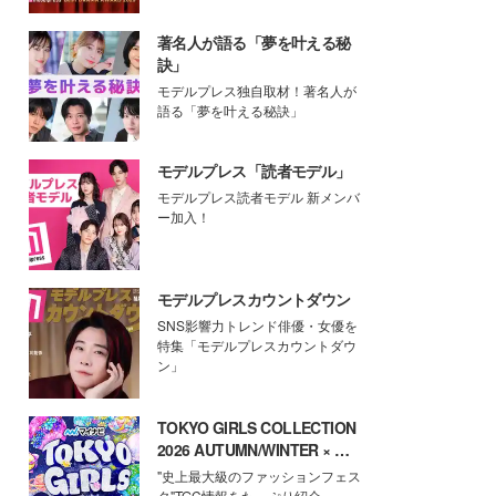
著名人が語る「夢を叶える秘
訣」
モデルプレス独自取材！著名人が
語る「夢を叶える秘訣」
モデルプレス「読者モデル」
モデルプレス読者モデル 新メンバ
ー加入！
モデルプレスカウントダウン
SNS影響力トレンド俳優・女優を
特集「モデルプレスカウントダウ
ン」
TOKYO GIRLS COLLECTION
2026 AUTUMN/WINTER × モ
デルプレス
"史上最大級のファッションフェス
タ"TGC情報をたっぷり紹介