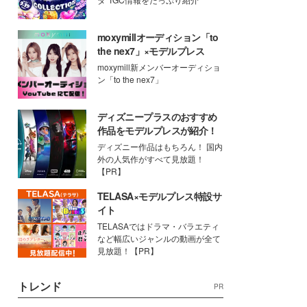
moxymillオーディション「to
the nex7」×モデルプレス
moxymill新メンバーオーディショ
ン「to the nex7」
ディズニープラスのおすすめ
作品をモデルプレスが紹介！
ディズニー作品はもちろん！ 国内
外の人気作がすべて見放題！
【PR】
TELASA×モデルプレス特設サ
イト
TELASAではドラマ・バラエティ
など幅広いジャンルの動画が全て
見放題！【PR】
トレンド
PR