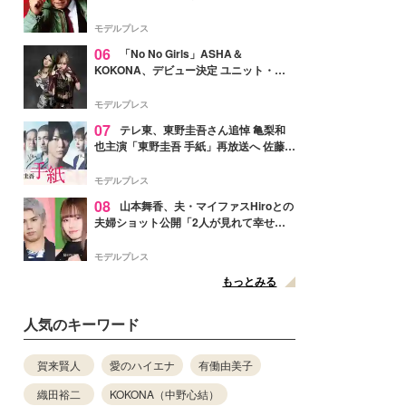
メンバー紹介映像解禁 各キャラクター象
徴する“謎のキーワード”も
モデルプレス
06
「No No Girls」ASHA＆
KOKONA、デビュー決定 ユニット・
TAKARAとしてセルフプロデュース楽曲
リリースへ
モデルプレス
07
テレ東、東野圭吾さん追悼 亀梨和
也主演「東野圭吾 手紙」再放送へ 佐藤隆
太・本田翼・中村倫也ら出演
モデルプレス
08
山本舞香、夫・マイファスHiroとの
夫婦ショット公開「2人が見れて幸せ」
「仲の良さが伝わってくる」と反響
モデルプレス
もっとみる
人気のキーワード
賀来賢人
愛のハイエナ
有働由美子
織田裕二
KOKONA（中野心結）