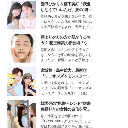
愛甲ひかり＆橋下美好「我慢
しなくていいんだ」夏の“暑さ
対策”の新しい選択肢とは？
本格的な夏が到来！暑い中で、特
にゆううつになるのが生理中のム
レや不快感ですよね。今回はプラ
イベートでも仲良しで旅行好きな
朝より夕方の方が肌がうるお
モデル・愛甲ひかりさんと橋下美
好さんを迎えて本音で女子会トー
う？ 花王構築の新技術「ウォ
ク。猛暑のお出かけを快適に過ご
ーターキャプチャリングスキ
毎朝入念にスキンケアを行って
すヒントや、2人が感動した夏の
ン（捕水肌）」がスキンケア
も、夕方には肌の乾燥を感じてし
生理の新常識にも迫りました。
の常識を変える予感
まったり、保湿ミストが手放せな
いという読者も多いのでは？そん
宮城舞・島村雄大、最新作
な美容の常識を大きく変える可能
性を秘めた、革新的な「Water
『ミニオンズ＆モンスター
Capturing Skin（ウォーターキャ
ズ』の魅力熱弁 ハチャメチャ
世界中で愛される「ミニオンズ」
プチャリングスキン：捕水肌）」
だけじゃない“友情と絆”に感
シリーズの最新作『ミニオンズ＆
技術を、花王が構築した。
動
モンスターズ』が8月7日（金）に
公開。モデルプレスでは、“大のミ
韓国発の“艶髪トレンド”到来
ニオン好き”という共通点を持つモ
デルの宮城舞と島村雄大の特別対
美容好きの女性の自信を育む
談をお届け！それぞれの視点か
「ヘアケア事情」って？
今、韓国をはじめ国内外で
ら、今作ならではの魅力や予想外
「Glass Hair（グラスヘア）」と
の感動をもたらす奥深いストーリ
呼ばれる艶髪スタイルが熱い視線