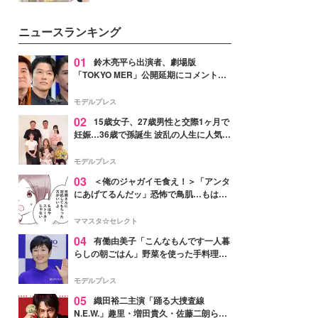
ーについて熱く語り合ってもらっ
を集めています。メイクやファッ
た。
ションの完成度を高めるベースと
ニュースランキング
して、“髪そのものの美しさ”に改
めて注目する人が増えている様
子。今回は、そんな憧れの艶やか
01
鈴木亮平ら出演者、劇場版
な髪を日常で叶える、美容好きの
「TOKYO MER」公開延期にコメント
女性たちのヘアケア事情を紹介し
「現実のヒーローたちにチームMERから
ます。
最大の敬意とエールを」
モデルプレス
02
15歳女子、27歳男性と交際1ヶ月で
妊娠…36歳で孫誕生 波乱の人生に人気タ
レント思わずツッコミ「だいぶ危ねえ
よ！」
モデルプレス
03
＜俺のジャガイモ食え！＞「アンタ
にあげてるんだッ」恐怖で鳥肌…もはや
ストーカー？【第3話まんが】
ママスタ☆セレクト
04
有働由美子「こんなもんです一人暮
らしの朝ごはん」野菜を使った手料理公
開「作ってみたい」「ヘルシーで美味し
そう」と反響
モデルプレス
05
織田裕二主演「踊る大捜査線
N.E.W.」趣里・増田貴久・佐藤二朗ら新