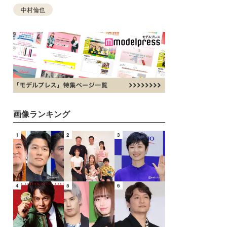
中村倫也
画像ランキング
1
2
3
4
5
6