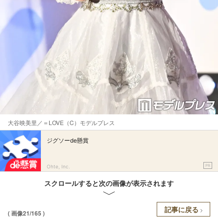
大谷映美里／＝LOVE（C）モデルプレス
ジグソーde懸賞
PR
Ohte, Inc.
スクロールすると次の画像が表示されます
記事に戻る
( 画像21/165 )