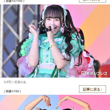
( 画像137/165 )
iLiFE!／若葉のあ
記事に戻る
( 画像1/165 )