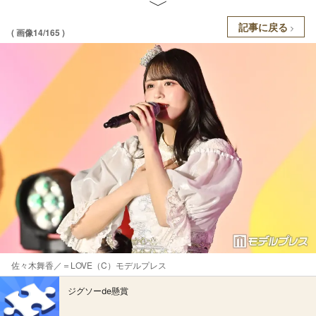
記事に戻る
( 画像14/165 )
佐々木舞香／＝LOVE（C）モデルプレス
ジグソーde懸賞