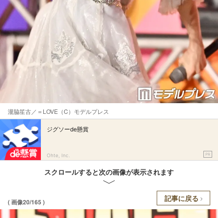
瀧脇笙古／＝LOVE（C）モデルプレス
ジグソーde懸賞
PR
Ohte, Inc.
スクロールすると次の画像が表示されます
記事に戻る
( 画像20/165 )