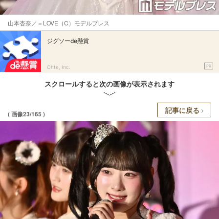
山本杏奈／＝LOVE（C）モデルプレス
ジグソーde懸賞
PR
Ohte, Inc.
スクロールすると次の画像が表示されます
記事に戻る
( 画像23/165 )