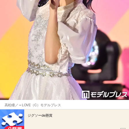
高松瞳／＝LOVE（C）モデルプレス
ジグソーde懸賞