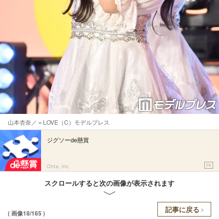
山本杏奈／＝LOVE（C）モデルプレス
ジグソーde懸賞
PR
Ohte, Inc.
スクロールすると次の画像が表示されます
記事に戻る
( 画像18/165 )