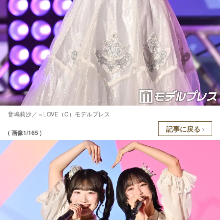
音嶋莉沙／＝LOVE（C）モデルプレス
記事に戻る
( 画像1/165 )