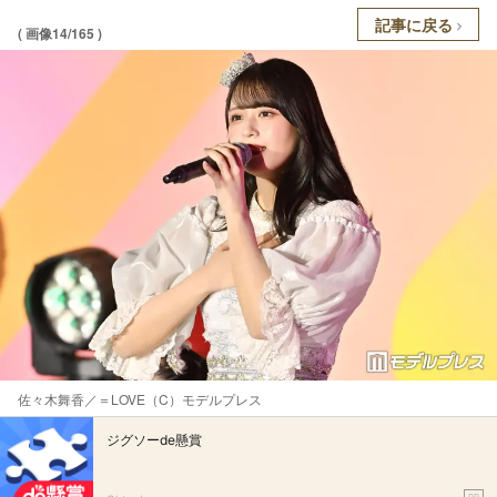
記事に戻る
( 画像14/165 )
佐々木舞香／＝LOVE（C）モデルプレス
ジグソーde懸賞
PR