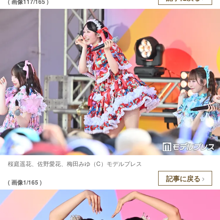
( 画像117/165 )
桜庭遥花、佐野愛花、梅田みゆ（C）モデルプレス
記事に戻る
( 画像1/165 )