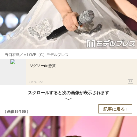
野口衣織／＝LOVE（C）モデルプレス
ジグソーde懸賞
PR
Ohte, Inc.
スクロールすると次の画像が表示されます
記事に戻る
( 画像19/165 )