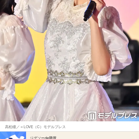
高松瞳／＝LOVE（C）モデルプレス
ジグソーde懸賞