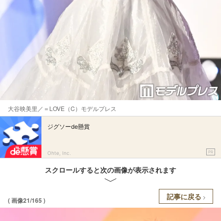
大谷映美里／＝LOVE（C）モデルプレス
ジグソーde懸賞
PR
Ohte, Inc.
スクロールすると次の画像が表示されます
記事に戻る
( 画像21/165 )