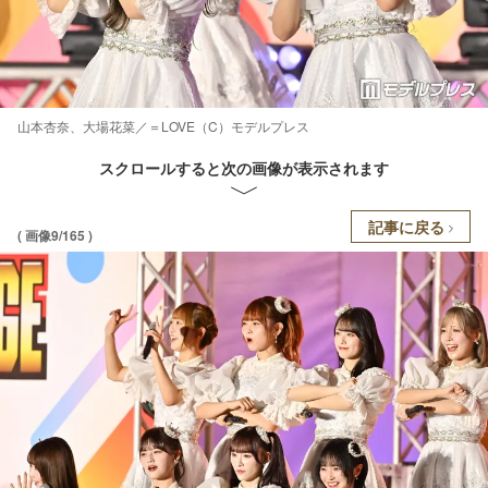
山本杏奈、大場花菜／＝LOVE（C）モデルプレス
スクロールすると次の画像が表示されます
記事に戻る
( 画像9/165 )