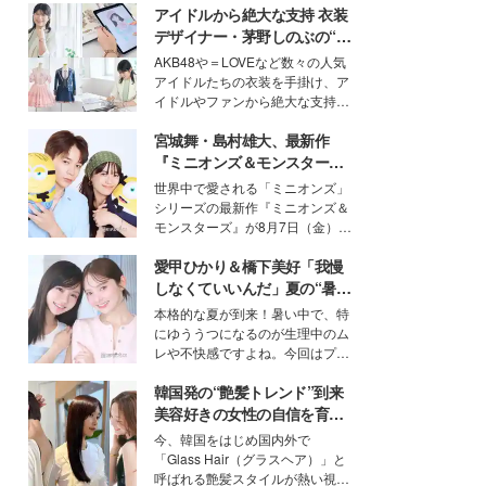
アイドルから絶大な支持 衣装
デザイナー・茅野しのぶの“可
愛い”を作る美学＜「シチズン
AKB48や＝LOVEなど数々の人気
クロスシー」インタビュー＞
アイドルたちの衣装を手掛け、ア
イドルやファンから絶大な支持を
得る、株式会社オサレカンパニー
宮城舞・島村雄大、最新作
取締役兼クリエイティブディレク
ター・茅野しのぶ。一人ひとりの
『ミニオンズ＆モンスター
個性に寄り添い、魅力を引き出す
ズ』の魅力熱弁 ハチャメチャ
世界中で愛される「ミニオンズ」
衣装作りは、多くの女性たちに勇
だけじゃない“友情と絆”に感
シリーズの最新作『ミニオンズ＆
気と自信を与え続けている。
動
モンスターズ』が8月7日（金）に
公開。モデルプレスでは、“大のミ
愛甲ひかり＆橋下美好「我慢
ニオン好き”という共通点を持つモ
デルの宮城舞と島村雄大の特別対
しなくていいんだ」夏の“暑さ
談をお届け！それぞれの視点か
対策”の新しい選択肢とは？
本格的な夏が到来！暑い中で、特
ら、今作ならではの魅力や予想外
にゆううつになるのが生理中のム
の感動をもたらす奥深いストーリ
レや不快感ですよね。今回はプラ
ーについて熱く語り合ってもらっ
イベートでも仲良しで旅行好きな
た。
韓国発の“艶髪トレンド”到来
モデル・愛甲ひかりさんと橋下美
好さんを迎えて本音で女子会トー
美容好きの女性の自信を育む
ク。猛暑のお出かけを快適に過ご
「ヘアケア事情」って？
今、韓国をはじめ国内外で
すヒントや、2人が感動した夏の
「Glass Hair（グラスヘア）」と
生理の新常識にも迫りました。
呼ばれる艶髪スタイルが熱い視線