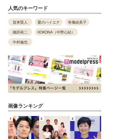
人気のキーワード
賀来賢人
愛のハイエナ
有働由美子
織田裕二
KOKONA（中野心結）
中村倫也
画像ランキング
1
2
3