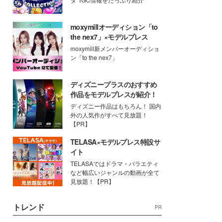
moxymillオーディション「to
the nex7」×モデルプレス
moxymill新メンバーオーディショ
ン「to the nex7」
ディズニープラスのおすすめ
作品をモデルプレスが紹介！
ディズニー作品はもちろん！ 国内
外の人気作がすべて見放題！
【PR】
TELASA×モデルプレス特設サ
イト
TELASAではドラマ・バラエティ
など幅広いジャンルの動画が全て
見放題！【PR】
トレンド
PR