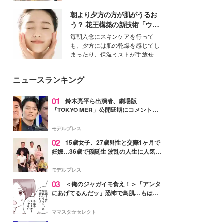
を集めています。メイクやファッ
朝より夕方の方が肌がうるお
ションの完成度を高めるベースと
して、“髪そのものの美しさ”に改
う？ 花王構築の新技術「ウォ
めて注目する人が増えている様
ーターキャプチャリングスキ
毎朝入念にスキンケアを行って
子。今回は、そんな憧れの艶やか
ン（捕水肌）」がスキンケア
も、夕方には肌の乾燥を感じてし
な髪を日常で叶える、美容好きの
の常識を変える予感
まったり、保湿ミストが手放せな
女性たちのヘアケア事情を紹介し
いという読者も多いのでは？そん
ます。
な美容の常識を大きく変える可能
ニュースランキング
性を秘めた、革新的な「Water
Capturing Skin（ウォーターキャ
プチャリングスキン：捕水肌）」
01
鈴木亮平ら出演者、劇場版
技術を、花王が構築した。
「TOKYO MER」公開延期にコメント
「現実のヒーローたちにチームMERから
最大の敬意とエールを」
モデルプレス
02
15歳女子、27歳男性と交際1ヶ月で
妊娠…36歳で孫誕生 波乱の人生に人気タ
レント思わずツッコミ「だいぶ危ねえ
よ！」
モデルプレス
03
＜俺のジャガイモ食え！＞「アンタ
にあげてるんだッ」恐怖で鳥肌…もはや
ストーカー？【第3話まんが】
ママスタ☆セレクト