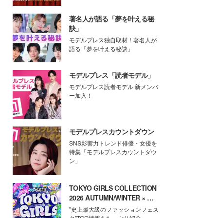
著名人が語る「夢を叶える秘
訣」
モデルプレス独自取材！著名人が
語る「夢を叶える秘訣」
モデルプレス「読者モデル」
モデルプレス読者モデル 新メンバ
ー加入！
モデルプレスカウントダウン
SNS影響力トレンド俳優・女優を
特集「モデルプレスカウントダウ
ン」
TOKYO GIRLS COLLECTION
2026 AUTUMN/WINTER × モ
デルプレス
"史上最大級のファッションフェス
タ"TGC情報をたっぷり紹介