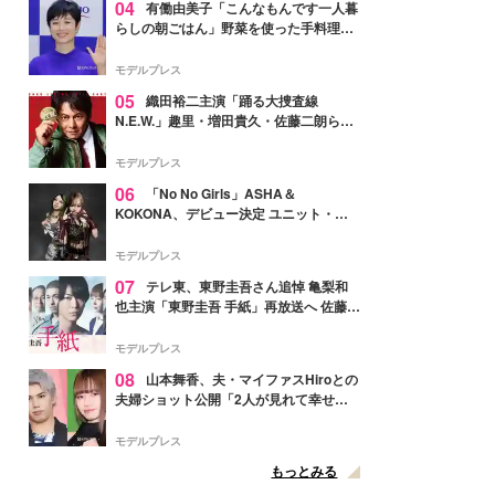
04
有働由美子「こんなもんです一人暮
らしの朝ごはん」野菜を使った手料理公
開「作ってみたい」「ヘルシーで美味し
そう」と反響
モデルプレス
05
織田裕二主演「踊る大捜査線
N.E.W.」趣里・増田貴久・佐藤二朗ら新
メンバー紹介映像解禁 各キャラクター象
徴する“謎のキーワード”も
モデルプレス
06
「No No Girls」ASHA＆
KOKONA、デビュー決定 ユニット・
TAKARAとしてセルフプロデュース楽曲
リリースへ
モデルプレス
07
テレ東、東野圭吾さん追悼 亀梨和
也主演「東野圭吾 手紙」再放送へ 佐藤隆
太・本田翼・中村倫也ら出演
モデルプレス
08
山本舞香、夫・マイファスHiroとの
夫婦ショット公開「2人が見れて幸せ」
「仲の良さが伝わってくる」と反響
モデルプレス
もっとみる