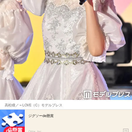
高松瞳／＝LOVE（C）モデルプレス
ジグソーde懸賞
PR
Ohte, Inc.