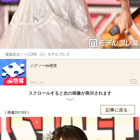
瀧脇笙古／＝LOVE（C）モデルプレス
ジグソーde懸賞
PR
Ohte, Inc.
スクロールすると次の画像が表示されます
記事に戻る
( 画像20/165 )