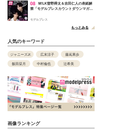
08
M!LK曽野舜太＆吉田仁人の表紙解
禁「モデルプレスカウントダウンマガジ
ン」巻頭に登場
モデルプレス
もっとみる
人気のキーワード
ジャニーズJr.
広末涼子
藤嶌果歩
飯田栞月
中村倫也
辻希美
画像ランキング