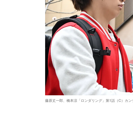
藤原丈一郎、橋本涼「ロンダリング」第1話（C）カン
/
Unmute