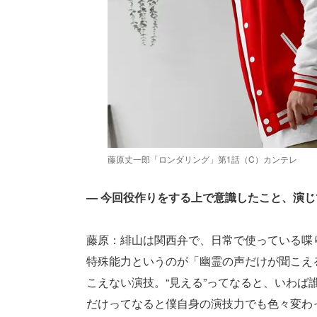
藤原丈一郎「ロンダリング」第1話（C）カンテレ
― 今回役作りをする上で意識したこと、演
藤原：緋山は関西弁で、日常で使っている喋
特殊能力というのが「幽霊の声だけが聞こえ
こえない演技。“見える”ってなると、いわ
だけってなると僕自身の演技力でも色々変わ