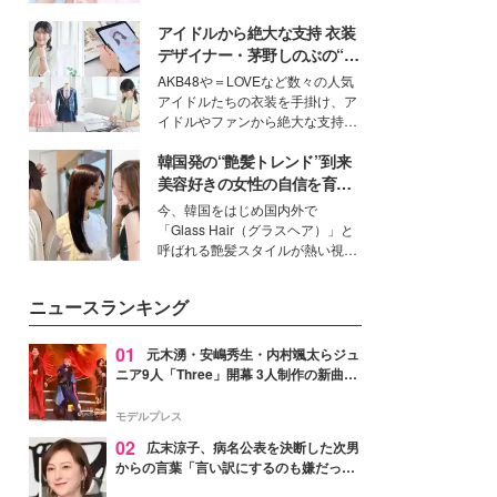
イベートでも仲良しで旅行好きな
アイドルから絶大な支持 衣装
モデル・愛甲ひかりさんと橋下美
好さんを迎えて本音で女子会トー
デザイナー・茅野しのぶの“可
ク。猛暑のお出かけを快適に過ご
愛い”を作る美学＜「シチズン
AKB48や＝LOVEなど数々の人気
すヒントや、2人が感動した夏の
クロスシー」インタビュー＞
アイドルたちの衣装を手掛け、ア
生理の新常識にも迫りました。
イドルやファンから絶大な支持を
得る、株式会社オサレカンパニー
韓国発の“艶髪トレンド”到来
取締役兼クリエイティブディレク
ター・茅野しのぶ。一人ひとりの
美容好きの女性の自信を育む
個性に寄り添い、魅力を引き出す
「ヘアケア事情」って？
今、韓国をはじめ国内外で
衣装作りは、多くの女性たちに勇
「Glass Hair（グラスヘア）」と
気と自信を与え続けている。
呼ばれる艶髪スタイルが熱い視線
を集めています。メイクやファッ
ションの完成度を高めるベースと
ニュースランキング
して、“髪そのものの美しさ”に改
めて注目する人が増えている様
子。今回は、そんな憧れの艶やか
01
元木湧・安嶋秀生・内村颯太らジュ
な髪を日常で叶える、美容好きの
ニア9人「Three」開幕 3人制作の新曲＆
女性たちのヘアケア事情を紹介し
手描きセットに込めた想い「もっと前に
ます。
進んで夢を掴みたい」【ゲネプロレポ】
モデルプレス
02
広末涼子、病名公表を決断した次男
からの言葉「言い訳にするのも嫌だっ
た」「言うべきか迷った」