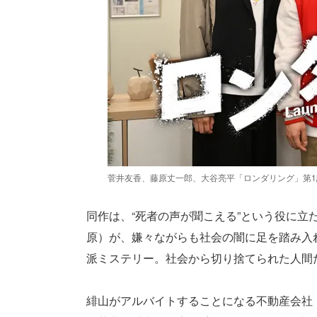
菅井友香、藤原丈一郎、大谷亮平「ロンダリング」第1
同作は、“死者の声が聞こえる”という役に
原）が、嫌々ながらも社会の闇に足を踏み入
派ミステリー。社会から切り捨てられた人間
緋山がアルバイトすることになる不動産会社