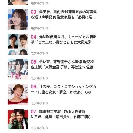
モデルプレス
03
集英社、日向坂46藤嶌果歩の写真集
を巡り声明発表 注意喚起も「必要に応じ
て法的措置を含む対応を検討」
モデルプレス
04
元ME:I飯田栞月、ミュージカル初出
演「この上ない喜びとともに大変光栄」
4年ぶり上演「ファントム」城田優らキ
ャスト発表
モデルプレス
05
テレ東、東野圭吾さん追悼 亀梨和
也主演「東野圭吾 手紙」再放送へ 佐藤隆
太・本田翼・中村倫也ら出演
モデルプレス
06
辻希美、コストコでショッピングカ
ートに座る次女・夢空（ゆめあ）ちゃん
の姿公開「乗りこなしてる感じが可愛す
ぎ」「成長を感じる」の声
モデルプレス
07
織田裕二主演「踊る大捜査線
N.E.W.」趣里・増田貴久・佐藤二朗ら新
メンバー紹介映像解禁 各キャラクター象
徴する“謎のキーワード”も
モデルプレス