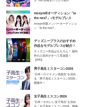
moxymillオーディション「to
the nex7」×モデルプレス
moxymill新メンバーオーディショ
ン「to the nex7」
ディズニープラスのおすすめ
作品をモデルプレスが紹介！
ディズニー作品はもちろん！ 国内
外の人気作がすべて見放題！
【PR】
男子高生ミスターコン2026
“日本一のイケメン高校生”を決め
る「男子高生ミスターコン2026」
開催中！
女子高生ミスコン2026
“日本一かわいい女子高生”を決め
る「女子高生ミスコン2026」開催