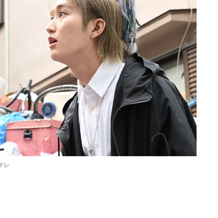
テレ
Loaded
:
87.03%