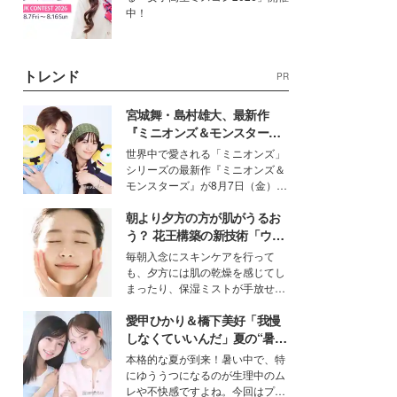
中！
トレンド
PR
宮城舞・島村雄大、最新作
『ミニオンズ＆モンスター
ズ』の魅力熱弁 ハチャメチャ
世界中で愛される「ミニオンズ」
だけじゃない“友情と絆”に感
シリーズの最新作『ミニオンズ＆
動
モンスターズ』が8月7日（金）に
公開。モデルプレスでは、“大のミ
朝より夕方の方が肌がうるお
ニオン好き”という共通点を持つモ
デルの宮城舞と島村雄大の特別対
う？ 花王構築の新技術「ウォ
談をお届け！それぞれの視点か
ーターキャプチャリングスキ
毎朝入念にスキンケアを行って
ら、今作ならではの魅力や予想外
ン（捕水肌）」がスキンケア
も、夕方には肌の乾燥を感じてし
の感動をもたらす奥深いストーリ
の常識を変える予感
まったり、保湿ミストが手放せな
ーについて熱く語り合ってもらっ
いという読者も多いのでは？そん
た。
愛甲ひかり＆橋下美好「我慢
な美容の常識を大きく変える可能
性を秘めた、革新的な「Water
しなくていいんだ」夏の“暑さ
Capturing Skin（ウォーターキャ
対策”の新しい選択肢とは？
本格的な夏が到来！暑い中で、特
プチャリングスキン：捕水肌）」
にゆううつになるのが生理中のム
技術を、花王が構築した。
レや不快感ですよね。今回はプラ