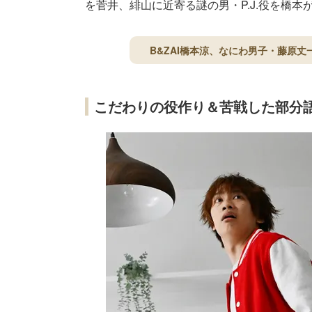
を菅井、緋山に近寄る謎の男・P.J.役を橋本
B&ZAI橋本涼、なにわ男子・藤原
こだわりの役作り＆苦戦した部分