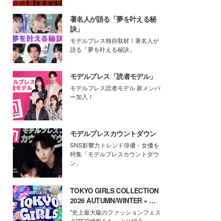
著名人が語る「夢を叶える秘
訣」
モデルプレス独自取材！著名人が
語る「夢を叶える秘訣」
モデルプレス「読者モデル」
モデルプレス読者モデル 新メンバ
ー加入！
モデルプレスカウントダウン
SNS影響力トレンド俳優・女優を
特集「モデルプレスカウントダウ
ン」
TOKYO GIRLS COLLECTION
2026 AUTUMN/WINTER × モ
デルプレス
"史上最大級のファッションフェス
タ"TGC情報をたっぷり紹介