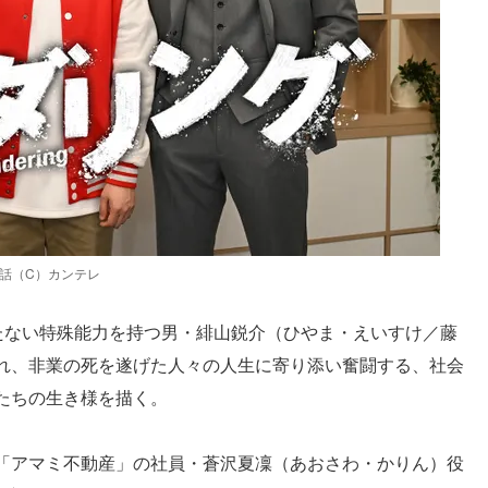
話（C）カンテレ
立たない特殊能力を持つ男・緋山鋭介（ひやま・えいすけ／藤
れ、非業の死を遂げた人々の人生に寄り添い奮闘する、社会
たちの生き様を描く。
「アマミ不動産」の社員・蒼沢夏凜（あおさわ・かりん）役