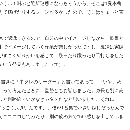
いう…！叫ぶと近所迷惑になっちゃうから、そこは1発本番
えて逃げたりするシーンが多かったので、そこはちょっと苦
色で認識できるので、自分の中でイメージしながら、監督と
中でイメージしていく作業が楽しかったですし、夏凜は実際
がすごくやりがいを感じて。殴ったり蹴ったり舌打ちをした
ていう発見もありました（笑）。
。ト書きに「半グレのリーダー」と書いてあって、「いや、め
」って考えたときに、監督ともお話しました。身長も別に高
っと別路線でいかなきゃダメだなと思いました。それに
なすっごく大きいんですよ。僕が1番男で小さい感じだったんで
てニコニコしてみたり、別の攻め方で怖い感じを出していき