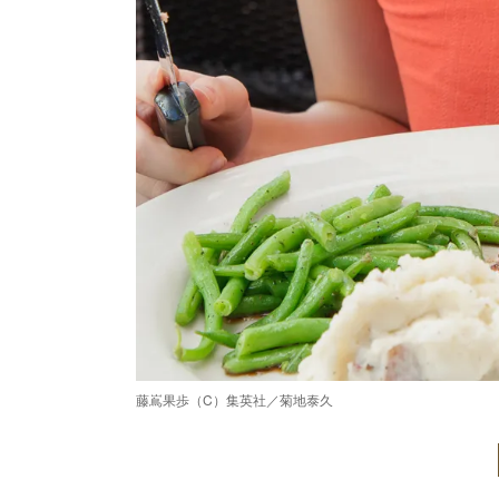
藤嶌果歩（C）集英社／菊地泰久