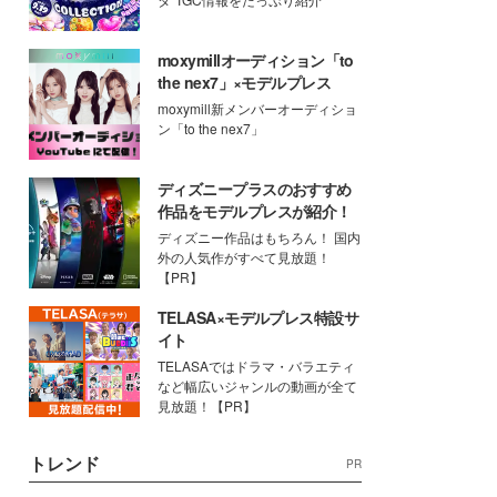
moxymillオーディション「to
the nex7」×モデルプレス
moxymill新メンバーオーディショ
ン「to the nex7」
ディズニープラスのおすすめ
作品をモデルプレスが紹介！
ディズニー作品はもちろん！ 国内
外の人気作がすべて見放題！
【PR】
TELASA×モデルプレス特設サ
イト
TELASAではドラマ・バラエティ
など幅広いジャンルの動画が全て
見放題！【PR】
トレンド
PR