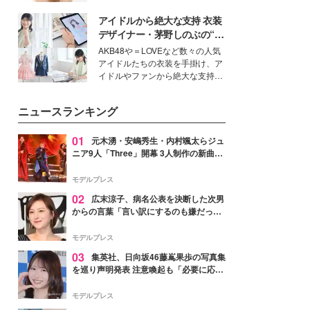
ーについて熱く語り合ってもらっ
いという読者も多いのでは？そん
た。
アイドルから絶大な支持 衣装
な美容の常識を大きく変える可能
性を秘めた、革新的な「Water
デザイナー・茅野しのぶの“可
Capturing Skin（ウォーターキャ
愛い”を作る美学＜「シチズン
AKB48や＝LOVEなど数々の人気
プチャリングスキン：捕水肌）」
クロスシー」インタビュー＞
アイドルたちの衣装を手掛け、ア
技術を、花王が構築した。
イドルやファンから絶大な支持を
得る、株式会社オサレカンパニー
取締役兼クリエイティブディレク
ニュースランキング
ター・茅野しのぶ。一人ひとりの
個性に寄り添い、魅力を引き出す
衣装作りは、多くの女性たちに勇
01
元木湧・安嶋秀生・内村颯太らジュ
気と自信を与え続けている。
ニア9人「Three」開幕 3人制作の新曲＆
手描きセットに込めた想い「もっと前に
進んで夢を掴みたい」【ゲネプロレポ】
モデルプレス
02
広末涼子、病名公表を決断した次男
からの言葉「言い訳にするのも嫌だっ
た」「言うべきか迷った」
モデルプレス
03
集英社、日向坂46藤嶌果歩の写真集
を巡り声明発表 注意喚起も「必要に応じ
て法的措置を含む対応を検討」
モデルプレス