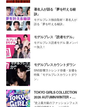
著名人が語る「夢を叶える秘
訣」
モデルプレス独自取材！著名人が
語る「夢を叶える秘訣」
モデルプレス「読者モデル」
モデルプレス読者モデル 新メンバ
ー加入！
モデルプレスカウントダウン
SNS影響力トレンド俳優・女優を
特集「モデルプレスカウントダウ
ン」
TOKYO GIRLS COLLECTION
2026 AUTUMN/WINTER × モ
デルプレス
"史上最大級のファッションフェス
タ"TGC情報をたっぷり紹介