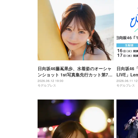
日向坂46藤嶌果歩、水着姿のオーシャ
日向坂46「1
ンショット 1st写真集先行カット第7弾
LIVE」L
解禁【果実の歩幅】
2026.06.12 19:00
2026.06.11 12
モデルプレス
モデルプレス