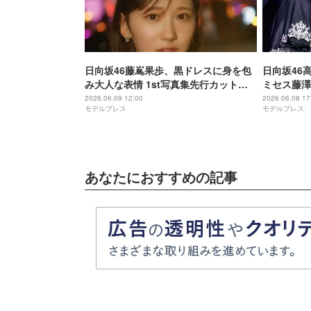
日向坂46藤嶌果歩、黒ドレスに身を包
日向坂46
み大人な表情 1st写真集先行カット第6
ミセス藤澤
弾解禁
見た無邪気
2026.06.09 12:00
2026.06.08 17
モデルプレス
モデルプレス
あなたにおすすめの記事