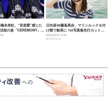
高橋未来虹、“音楽愛”感じた
日向坂46藤嶌果歩、マリンルック＆付
涼架の姿「CEREMONY」で
け髭で船長に 1st写真集先行カット第5
な一面【インタビュー】
弾解禁
:00
2026.06.06 12:00
モデルプレス