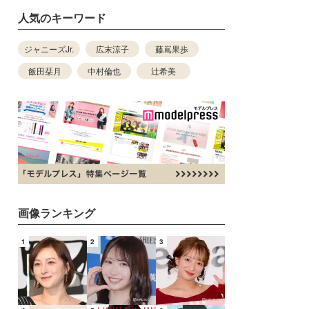
人気のキーワード
ジャニーズJr.
広末涼子
藤嶌果歩
飯田栞月
中村倫也
辻希美
画像ランキング
1
2
3