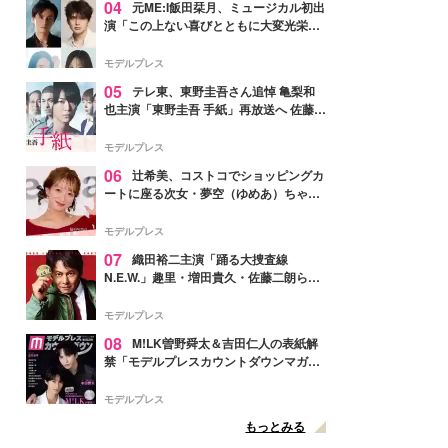
04
元ME:I飯田栞月、ミュージカル初出
演「この上ない喜びとともに大変光栄」
4年ぶり上演「ファントム」城田優らキ
ャスト発表
モデルプレス
05
テレ東、東野圭吾さん追悼 亀梨和
也主演「東野圭吾 手紙」再放送へ 佐藤隆
太・本田翼・中村倫也ら出演
モデルプレス
06
辻希美、コストコでショッピングカ
ートに座る次女・夢空（ゆめあ）ちゃん
の姿公開「乗りこなしてる感じが可愛す
ぎ」「成長を感じる」の声
モデルプレス
07
織田裕二主演「踊る大捜査線
N.E.W.」趣里・増田貴久・佐藤二朗ら新
メンバー紹介映像解禁 各キャラクター象
徴する“謎のキーワード”も
モデルプレス
08
M!LK曽野舜太＆吉田仁人の表紙解
禁「モデルプレスカウントダウンマガジ
ン」巻頭に登場
モデルプレス
もっとみる