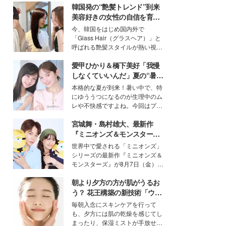
韓国発の“艶髪トレンド”到来
美容好きの女性の自信を育む
「ヘアケア事情」って？
今、韓国をはじめ国内外で
「Glass Hair（グラスヘア）」と
呼ばれる艶髪スタイルが熱い視線
を集めています。メイクやファッ
愛甲ひかり＆橋下美好「我慢
ションの完成度を高めるベースと
して、“髪そのものの美しさ”に改
しなくていいんだ」夏の“暑さ
めて注目する人が増えている様
対策”の新しい選択肢とは？
本格的な夏が到来！暑い中で、特
子。今回は、そんな憧れの艶やか
にゆううつになるのが生理中のム
な髪を日常で叶える、美容好きの
レや不快感ですよね。今回はプラ
女性たちのヘアケア事情を紹介し
イベートでも仲良しで旅行好きな
ます。
宮城舞・島村雄大、最新作
モデル・愛甲ひかりさんと橋下美
好さんを迎えて本音で女子会トー
『ミニオンズ＆モンスター
ク。猛暑のお出かけを快適に過ご
ズ』の魅力熱弁 ハチャメチャ
世界中で愛される「ミニオンズ」
すヒントや、2人が感動した夏の
だけじゃない“友情と絆”に感
シリーズの最新作『ミニオンズ＆
生理の新常識にも迫りました。
動
モンスターズ』が8月7日（金）に
公開。モデルプレスでは、“大のミ
朝より夕方の方が肌がうるお
ニオン好き”という共通点を持つモ
デルの宮城舞と島村雄大の特別対
う？ 花王構築の新技術「ウォ
談をお届け！それぞれの視点か
ーターキャプチャリングスキ
毎朝入念にスキンケアを行って
ら、今作ならではの魅力や予想外
ン（捕水肌）」がスキンケア
も、夕方には肌の乾燥を感じてし
の感動をもたらす奥深いストーリ
の常識を変える予感
まったり、保湿ミストが手放せな