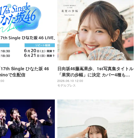
7th Single ひなた坂 46
日向坂46藤嶌果歩、1st写真集タイトル
eminoで生配信
「果実の歩幅」に決定 カバー4種も公
開
:00
2026.06.10 12:00
モデルプレス