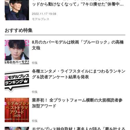
ッドから動けなくなって」“7キロ痩せた”休養中の
体調説明
2022.11.17 19:08
モデルプレス
おすすめ特集
8月のカバーモデルは映画「ブルーロック」の高橋
文哉
特集
各種エンタメ・ライフスタイルにまつわるランキン
グ＆読者アンケート結果を発表
特集
業界初！ 全プラットフォーム横断の大規模読者参
加型アワード
特集
モデルプレス独自取材！著名人が語る「夢を叶える