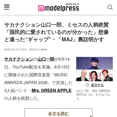
サカナクション山口一郎、ミセスの人柄絶賛
「国民的に愛されているのが分かった」想像
と違った“ギャップ”・「MAJ」裏話明かす
2026.06.15 12:24
629,513
views
サカナクション
の
山口一郎
が6月14
日、YouTube配信を実施。6月13日
に開催された国際音楽賞「MUSIC
AWARDS JAPAN 2026」で共演した
拡大する
3人組バンド・
Mrs. GREEN APPLE
山口一郎、Mrs. GREEN
APPLE（C）モデルプレ
の人柄を絶賛した。
ス
全文を読む