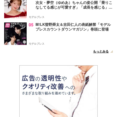
次女・夢空（ゆめあ）ちゃんの姿公開「乗りこ
なしてる感じが可愛すぎ」「成長を感じる」の
声
モデルプレス
05
M!LK曽野舜太＆吉田仁人の表紙解禁「モデル
プレスカウントダウンマガジン」巻頭に登場
モデルプレス
もっとみる