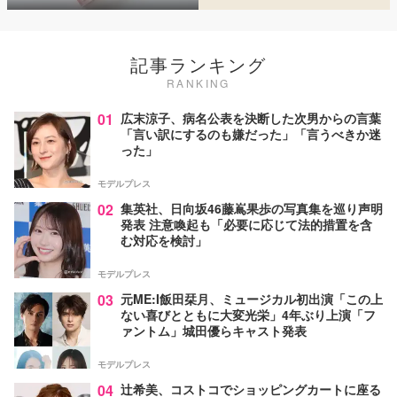
記事ランキング
RANKING
01
広末涼子、病名公表を決断した次男からの言葉
「言い訳にするのも嫌だった」「言うべきか迷
った」
モデルプレス
02
集英社、日向坂46藤嶌果歩の写真集を巡り声明
発表 注意喚起も「必要に応じて法的措置を含
む対応を検討」
モデルプレス
03
元ME:I飯田栞月、ミュージカル初出演「この上
ない喜びとともに大変光栄」4年ぶり上演「フ
ァントム」城田優らキャスト発表
モデルプレス
04
辻希美、コストコでショッピングカートに座る