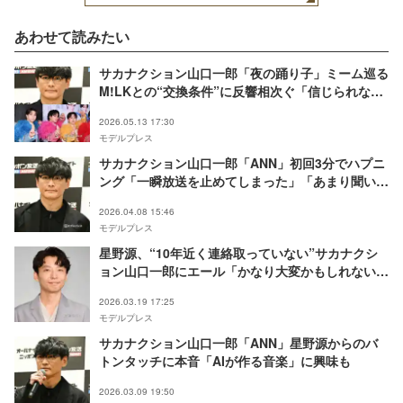
あわせて読みたい
サカナクション山口一郎「夜の踊り子」ミーム巡る
M!LKとの“交換条件”に反響相次ぐ「信じられない
裏話」「嬉しすぎて滅」
2026.05.13 17:30
モデルプレス
サカナクション山口一郎「ANN」初回3分でハプニ
ング「一瞬放送を止めてしまった」「あまり聞いた
ことないミスで笑った」の声
2026.04.08 15:46
モデルプレス
星野源、“10年近く連絡取っていない”サカナクシ
ョン山口一郎にエール「かなり大変かもしれないん
ですけど」4月から「ANN」バトンタッチ
2026.03.19 17:25
モデルプレス
サカナクション山口一郎「ANN」星野源からのバ
トンタッチに本音「AIが作る音楽」に興味も
2026.03.09 19:50