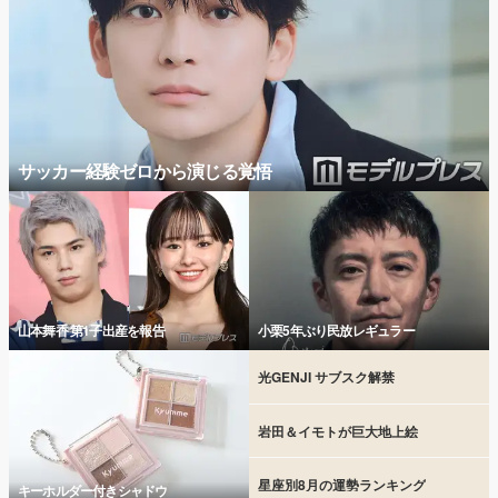
サッカー経験ゼロから演じる覚悟
山本舞香 第1子出産を報告
小栗5年ぶり民放レギュラー
光GENJI サブスク解禁
岩田＆イモトが巨大地上絵
星座別8月の運勢ランキング
キーホルダー付きシャドウ