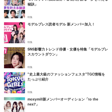
秘訣」
特集
モデルプレス読者モデル 新メンバー加入！
特集
SNS影響力トレンド俳優・女優を特集「モデルプレ
スカウントダウン」
特集
"史上最大級のファッションフェスタ"TGC情報を
たっぷり紹介
特集
moxymill新メンバーオーディション「to the
nex7」