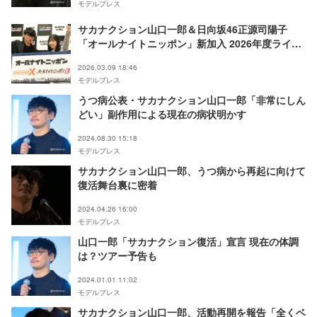
モデルプレス
サカナクション山口一郎＆日向坂46正源司陽子
「オールナイトニッポン」新加入 2026年度ライン
ナップ発表【一覧】
2026.03.09 18:46
モデルプレス
うつ病公表・サカナクション山口一郎「非常にしん
どい」副作用による現在の病状明かす
2024.08.30 15:18
モデルプレス
サカナクション山口一郎、うつ病から再起に向けて
復活舞台裏に密着
2024.04.26 16:00
モデルプレス
山口一郎「サカナクション復活」宣言 現在の体調
は？ツアー予告も
2024.01.01 11:02
モデルプレス
サカナクション山口一郎、活動再開を報告「全くベ