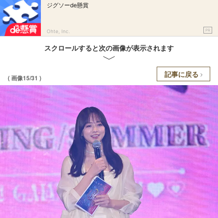
ジグソーde懸賞
PR
Ohte, Inc.
スクロールすると次の画像が表示されます
記事に戻る
( 画像15/31 )