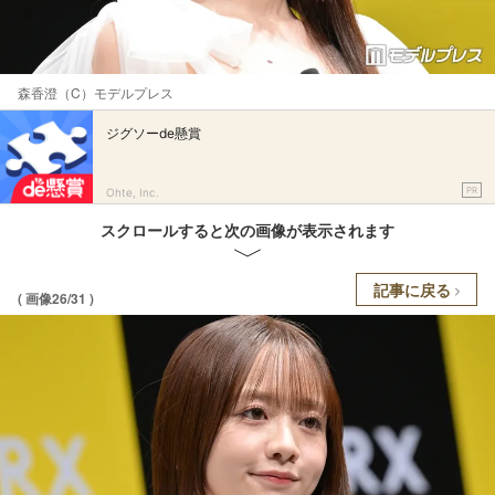
森香澄（C）モデルプレス
ジグソーde懸賞
PR
Ohte, Inc.
スクロールすると次の画像が表示されます
記事に戻る
( 画像26/31 )