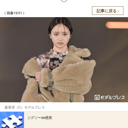
記事に戻る
( 画像19/31 )
森香澄（C）モデルプレス
ジグソーde懸賞