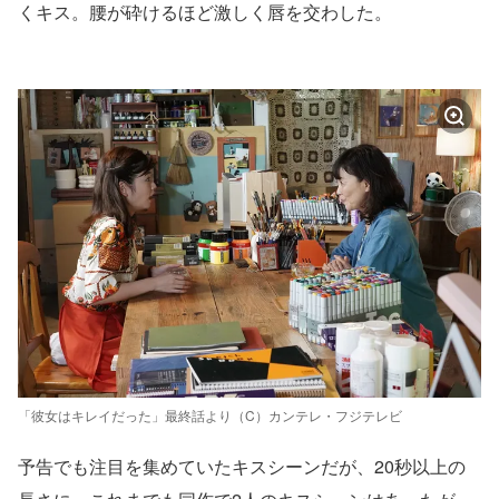
くキス。腰が砕けるほど激しく唇を交わした。
「彼女はキレイだった」最終話より（C）カンテレ・フジテレビ
予告でも注目を集めていたキスシーンだが、20秒以上の