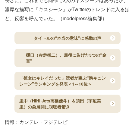
長さに。これまでも同作で2人のキスシーンはあったが、
濃厚な描写に「キスシーン」がTwitterのトレンドに入るほ
ど、反響を呼んでいた。（modelpress編集部）
タイトルの“本当の意味”に感動の声
樋口（赤楚衛二）、最後に告げた3つの“金
言”
「彼女はキレイだった」読者が選ぶ“胸キュン
シーン”ランキングを発表＜1～10位＞
里中（HiHi Jets高橋優斗）＆須田（宇垣美
里）の急展開に視聴者驚き
情報：カンテレ・フジテレビ