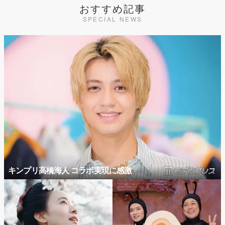
おすすめ記事
SPECIAL NEWS
キンプリ高橋海人 コラボ実現に感激