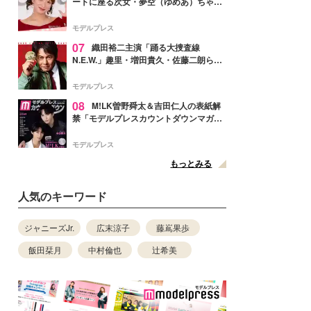
ートに座る次女・夢空（ゆめあ）ちゃん
の姿公開「乗りこなしてる感じが可愛す
ぎ」「成長を感じる」の声
モデルプレス
07
織田裕二主演「踊る大捜査線
N.E.W.」趣里・増田貴久・佐藤二朗ら新
メンバー紹介映像解禁 各キャラクター象
徴する“謎のキーワード”も
モデルプレス
08
M!LK曽野舜太＆吉田仁人の表紙解
禁「モデルプレスカウントダウンマガジ
ン」巻頭に登場
モデルプレス
もっとみる
人気のキーワード
ジャニーズJr.
広末涼子
藤嶌果歩
飯田栞月
中村倫也
辻希美