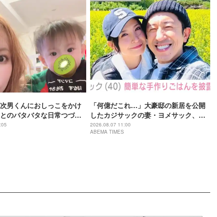
次男くんにおしっこをかけ
「何億だこれ…」大豪邸の新居を公開
とのバタバタな日常つづる
したカジサックの妻・ヨメサック、簡
ャワー」
単な手作りごはんを披露
:05
2026.08.07 11:00
ABEMA TIMES