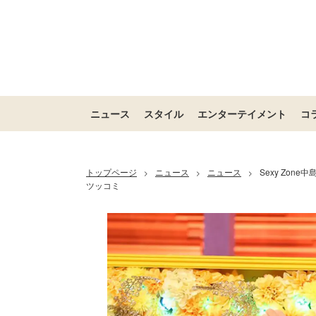
ニュース
スタイル
エンターテイメント
コ
トップページ
ニュース
ニュース
Sexy Zo
>
>
>
ツッコミ