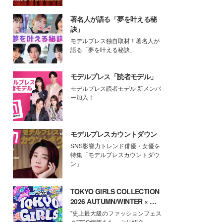
著名人が語る「夢を叶える秘
訣」
モデルプレス独自取材！著名人が
語る「夢を叶える秘訣」
モデルプレス「読者モデル」
モデルプレス読者モデル 新メンバ
ー加入！
モデルプレスカウントダウン
SNS影響力トレンド俳優・女優を
特集「モデルプレスカウントダウ
ン」
TOKYO GIRLS COLLECTION
2026 AUTUMN/WINTER × モ
デルプレス
"史上最大級のファッションフェス
タ"TGC情報をたっぷり紹介