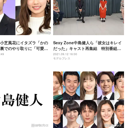
小芝風花にイタズラ「かの
Sexy Zone中島健人ら「彼女はキレイ
裏でのやり取りに「可愛す
だった」キャスト再集結 特別番組で
「役そのまま」と反響
ウラ話暴露
:49
2021.09.12 16:00
モデルプレス