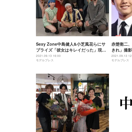
Sexy Zone中島健人&小芝風花らにサ
赤楚衛二、
プライズ「彼女はキレイだった」現場
きれ」撮影
にAwesome City Club登場
ぎない？」
2021.09.13 16:00
2021.09.13 12
モデルプレス
モデルプレス