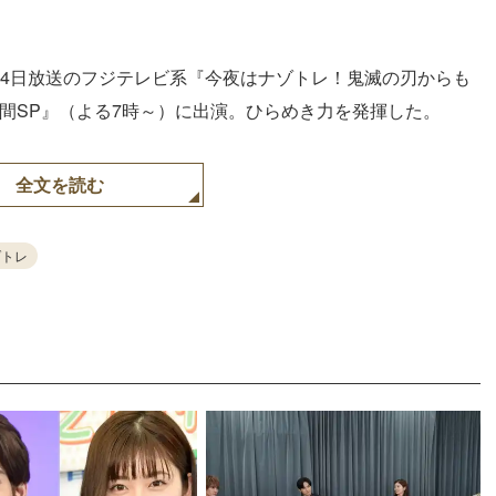
14日放送のフジテレビ系『今夜はナゾトレ！鬼滅の刃からも
間SP』（よる7時～）に出演。ひらめき力を発揮した。
全文を読む
ゾトレ