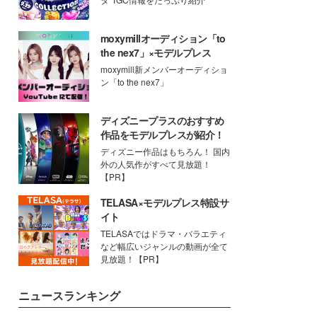
moxymillオーディション「to
the nex7」×モデルプレス
moxymill新メンバーオーディショ
ン「to the nex7」
ディズニープラスのおすすめ
作品をモデルプレスが紹介！
ディズニー作品はもちろん！ 国内
外の人気作がすべて見放題！
【PR】
TELASA×モデルプレス特設サ
イト
TELASAではドラマ・バラエティ
など幅広いジャンルの動画が全て
見放題！【PR】
ニュースランキング