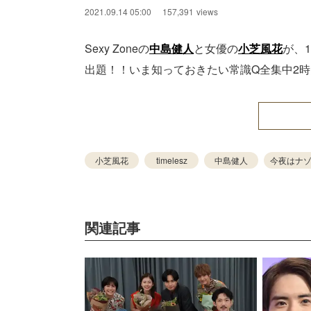
2021.09.14 05:00
157,391
views
Sexy Zoneの
中島健人
と女優の
小芝風花
が、
出題！！いま知っておきたい常識Q全集中2時
小芝風花
timelesz
中島健人
今夜はナ
関連記事