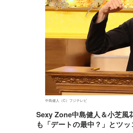
中島健人（C）フジテレビ
Sexy Zone中島健人＆小
も「デートの最中？」とツッ
/
Unmute