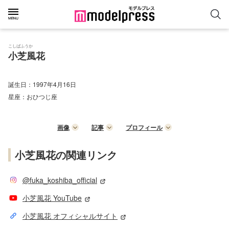
こしばふうか
小芝風花
誕生日：
1997年4月16日
星座：
おひつじ座
画像
記事
プロフィール
小芝風花の関連リンク
@fuka_koshiba_official
小芝風花 YouTube
小芝風花 オフィシャルサイト