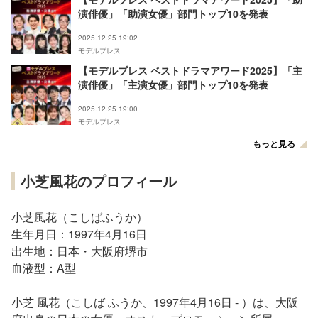
演俳優」「助演女優」部門トップ10を発表
2025.12.25 19:02
モデルプレス
【モデルプレス ベストドラマアワード2025】「主
演俳優」「主演女優」部門トップ10を発表
2025.12.25 19:00
モデルプレス
もっと見る
小芝風花のプロフィール
小芝風花（こしばふうか）
生年月日：1997年4月16日
出生地：日本・大阪府堺市
血液型：A型
小芝 風花（こしば ふうか、1997年4月16日 - ）は、大阪