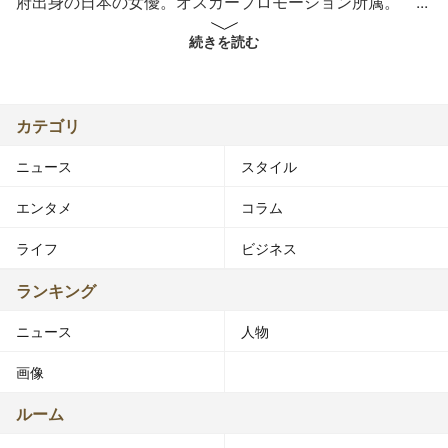
府出身の日本の女優。オスカープロモーション所属。
続きを読む
2011年11月、「イオン＆オスカープロモーション ガー
ルズオーディション2011」でグランプリ受賞。2012年7
月、ドラマ「息もできない夏」で女優デビュー。
カテゴリ
【人物 】
ニュース
スタイル
小学3年生からフィギュアスケートを習っていて、西日本
小中学生大会で8位に入賞したことがある。
エンタメ
コラム
【出演】
ライフ
ビジネス
・テレビドラマ
ランキング
息もできない夏（2012年7月10日 - 9月18日、フジテレ
ニュース
人物
ビ） - 谷崎麻央 役
大岡越前 第3話（2013年4月13日、NHK BSプレミアム）
画像
- おとみ 役
ルーム
・CM