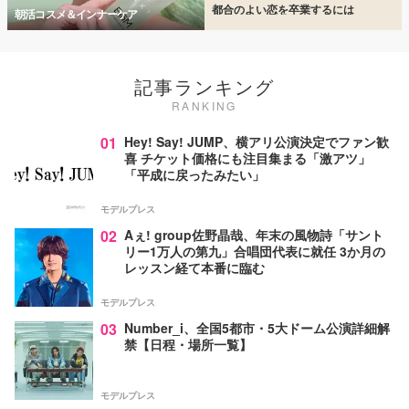
都合のよい恋を卒業するには
朝活コスメ＆インナーケア
記事ランキング
RANKING
01
Hey! Say! JUMP、横アリ公演決定でファン歓
喜 チケット価格にも注目集まる「激アツ」
「平成に戻ったみたい」
モデルプレス
02
Aぇ! group佐野晶哉、年末の風物詩「サント
リー1万人の第九」合唱団代表に就任 3か月の
レッスン経て本番に臨む
モデルプレス
03
Number_i、全国5都市・5大ドーム公演詳細解
禁【日程・場所一覧】
モデルプレス