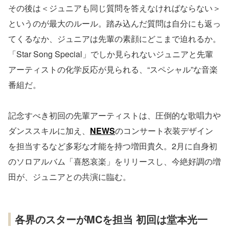
その後は＜ジュニアも同じ質問を答えなければならない＞
というのが最⼤のルール。踏み込んだ質問は⾃分にも返っ
てくるなか、ジュニアは先輩の素顔にどこまで迫れるか。
「Star Song Special」でしか⾒られないジュニアと先輩
アーティストの化学反応が見られる、“スペシャル”な⾳楽
番組だ。
記念すべき初回の先輩アーティストは、圧倒的な歌唱⼒や
ダンススキルに加え、
NEWS
のコンサート⾐装デザイン
を担当するなど多彩な才能を持つ増⽥貴久。2⽉に⾃⾝初
のソロアルバム「喜怒哀楽」をリリースし、今絶好調の増
⽥が、ジュニアとの共演に臨む。
各界のスターがMCを担当 初回は堂本光⼀