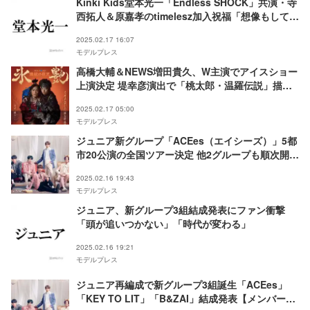
Kinki Kids堂本光一「Endless SHOCK」共演・寺
西拓人＆原嘉孝のtimelesz加入祝福「想像もしてな
かった」
2025.02.17 16:07
モデルプレス
高橋大輔＆NEWS増田貴久、W主演でアイスショー
上演決定 堤幸彦演出で「桃太郎・温羅伝説」描く
【氷艶hyoen2025–鏡紋の夜叉-】
2025.02.17 05:00
モデルプレス
ジュニア新グループ「ACEes（エイシーズ）」5都
市20公演の全国ツアー決定 他2グループも順次開催
へ
2025.02.16 19:43
モデルプレス
ジュニア、新グループ3組結成発表にファン衝撃
「頭が追いつかない」「時代が変わる」
2025.02.16 19:21
モデルプレス
ジュニア再編成で新グループ3組誕生「ACEes」
「KEY TO LIT」「B&ZAI」結成発表【メンバー一