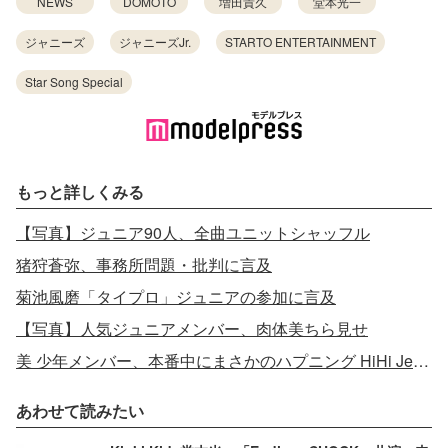
NEWS
DOMOTO
増田貴久
堂本光一
ジャニーズ
ジャニーズJr.
STARTO ENTERTAINMENT
Star Song Special
もっと詳しくみる
【写真】ジュニア90人、全曲ユニットシャッフル
猪狩蒼弥、事務所問題・批判に言及
菊池風磨「タイプロ」ジュニアの参加に言及
【写真】人気ジュニアメンバー、肉体美ちら見せ
美 少年メンバー、本番中にまさかのハプニング HiHi Jetsらと過酷な稽古も振り返る
あわせて読みたい