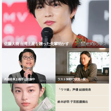
佐藤大樹 台湾土産を贈った先輩明かす
再婚発表 お相手は妊娠中
ラスト30秒で状況一変
「ウマ娘」声優 結婚発表
鈴木砂羽 子宮筋腫摘出