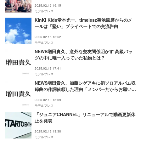
覧／コメント】
2025.02.16 19:15
モデルプレス
KinKi Kids堂本光一、timelesz菊池風磨からのメ
ールは「堅い」プライベートでの交流告白
2025.02.15 13:52
モデルプレス
NEWS増田貴久、意外な交友関係明かす 高級バッ
グの中に唯一入っていた私物とは？
2025.02.13 17:41
モデルプレス
NEWS増田貴久、加藤シゲアキに初ソロアルバム収
録曲の作詞依頼した理由「メンバーだからお願いし
たというより」
2025.02.13 15:09
モデルプレス
「ジュニアCHANNEL」リニューアルで動画更新休
止を発表
2025.02.12 13:38
モデルプレス