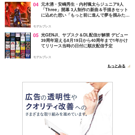
04
元木湧・安嶋秀生・内村颯太らジュニア9人
「Three」開幕 3人制作の新曲＆手描きセット
に込めた想い「もっと前に進んで夢を掴みた
い」【ゲネプロレポ】
モデルプレス
05
光GENJI、サブスク＆DL配信が解禁 デビュー
39周年迎える8月19日から40周年まで1年かけ
てリリース当時の日付に順次配信予定
モデルプレス
もっとみる