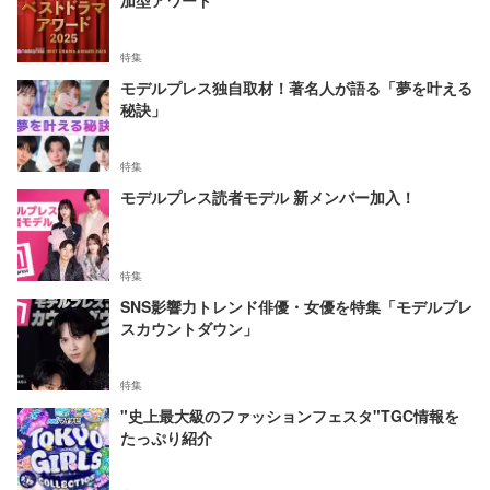
加型アワード
特集
モデルプレス独自取材！著名人が語る「夢を叶える
秘訣」
特集
モデルプレス読者モデル 新メンバー加入！
特集
SNS影響力トレンド俳優・女優を特集「モデルプレ
スカウントダウン」
特集
"史上最大級のファッションフェスタ"TGC情報を
たっぷり紹介