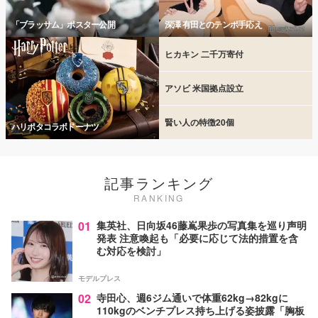
「ブラッサム」ポスター公開
深澤 有田とのテンポ手応え
ヒカキン 二千万寄付
アソビ 米国拠点設立
賢い人の特徴20個
ハリポタコラボドーナツ
記事ランキング
RANKING
01
集英社、日向坂46藤嶌果歩の写真集を巡り声明
発表 注意喚起も「必要に応じて法的措置を含
む対応を検討」
モデルプレス
02
寺田心、週6ジム通いで体重62kg→82kgに
110kgのベンチプレス持ち上げる姿披露「胸板