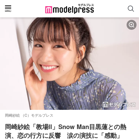
岡崎紗絵 （C）モデルプレス
岡崎紗絵「教場II」Snow Man目黒蓮との熱
演、恋の行方に反響　涙の演技に「感動」