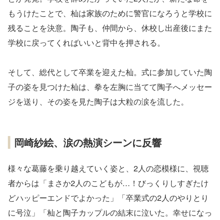
もうけたことで、杣は家族のために警官になろうと学校に
残ることを決意。陶子も、仲間から、休校し出産後にまた
学校に戻ってくればいいと背中を押される。
そして、総代として卒業を迎えた杣。式に参加していた陶
子の姿を見つけた杣は、拳を左胸に当てて陶子へメッセー
ジを送り、その姿を見た陶子は大粒の涙を流した。
岡崎紗絵、涙の熱演シーンに反響
様々な葛藤を乗り越えていく姿と、2人の恋模様に、視聴
者からは「まさか2人のこどもが…！びっくりしすぎたけ
どハッピーエンドでよかった」「卒業式の2人のやりとり
に号泣」「杣と陶子カップルの結末に泣いた。幸せになっ