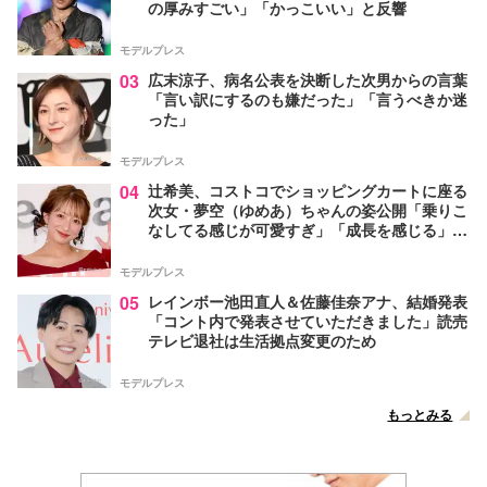
の厚みすごい」「かっこいい」と反響
モデルプレス
03
広末涼子、病名公表を決断した次男からの言葉
「言い訳にするのも嫌だった」「言うべきか迷
った」
モデルプレス
04
辻希美、コストコでショッピングカートに座る
次女・夢空（ゆめあ）ちゃんの姿公開「乗りこ
なしてる感じが可愛すぎ」「成長を感じる」の
声
モデルプレス
05
レインボー池田直人＆佐藤佳奈アナ、結婚発表
「コント内で発表させていただきました」読売
テレビ退社は生活拠点変更のため
モデルプレス
もっとみる