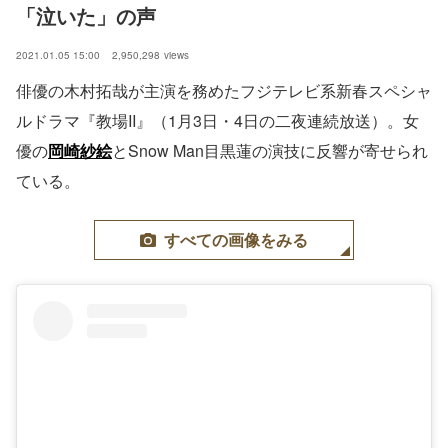
「泣いた」の声
2021.01.05 15:00
2,950,298
views
俳優の木村拓哉が主演を務めたフジテレビ系新春スペシャ
ルドラマ『教場II』（1月3日・4日の二夜連続放送）。女
優の
岡崎紗絵
とSnow Man目黒蓮の演技に反響が寄せられ
ている。
すべての画像をみる