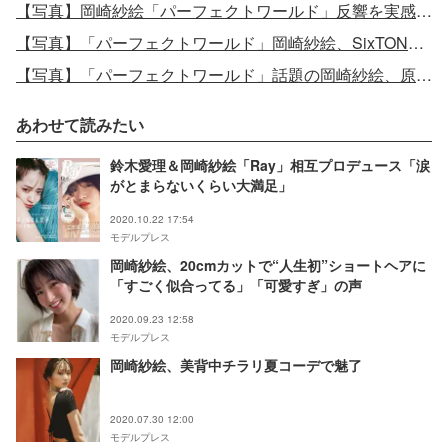
【写真】岡崎紗絵「パーフェクトワールド」反響を実感 松村北斗との“はるしお”胸キュンシーン舞台裏は？＜モデルプレスインタビュー＞
【写真】「パーフェクトワールド」岡崎紗絵、SixTONES松村北斗へのキスで恋の行方に注目
【写真】「パーフェクトワールド」話題の岡崎紗絵、原作者から贈られた似顔絵公開「似てる」「そっくり」の声
あわせて読みたい
鈴木愛理＆岡崎紗絵「Ray」相互プロデュース「涙
がとまらないくらい大満足」
2020.10.22 17:54
モデルプレス
岡崎紗絵、20cmカットで“人生初”ショートヘアに
「すごく似合ってる」「可愛すぎ」の声
2020.09.23 12:58
モデルプレス
岡崎紗絵、美背中チラリ夏コーデで魅了
2020.07.30 12:00
モデルプレス