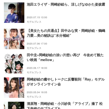
池田エライザ・岡崎紗絵ら、涼しげなゆかた姿披露
2020.07.15 13:00
モデルプレス
【美女たちの共通点】田中みな実・岡崎紗絵・鶴嶋
乃愛…美の秘訣は“水分補給”
2020.07.06 17:00
モデルプレス
田中圭×岡崎紗絵の淡い片想い再び 今改めて観た
い映画「mellow」
2020.06.17 18:00
モデルプレス
岡崎紗絵の癒やしトークに反響殺到「Ray」モデル
がオンラインサイン会
2020.05.04 19:05
モデルプレス
清原翔・岡崎紗絵・小川紗良「アライブ」撮了 松
下奈緒のサプライズも