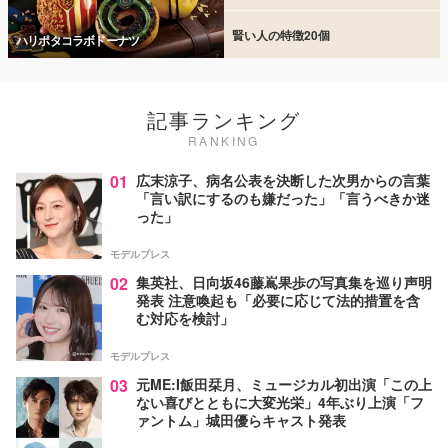
賢い人の特徴20個
ハリポタコラボドーナツ
記事ランキング
RANKING
01
広末涼子、病名公表を決断した次男からの言葉
「言い訳にするのも嫌だった」「言うべきか迷
った」
モデルプレス
02
集英社、日向坂46藤嶌果歩の写真集を巡り声明
発表 注意喚起も「必要に応じて法的措置を含
む対応を検討」
モデルプレス
03
元ME:I飯田栞月、ミュージカル初出演「この上
ない喜びとともに大変光栄」4年ぶり上演「フ
ァントム」城田優らキャスト発表