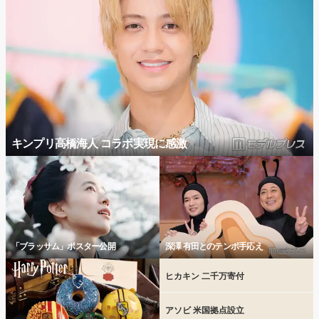
キンプリ高橋海人 コラボ実現に感激
「ブラッサム」ポスター公開
深澤 有田とのテンポ手応え
ヒカキン 二千万寄付
アソビ 米国拠点設立