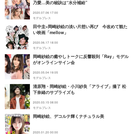
乃愛…美の秘訣は“水分補給”
2020.07.06 17:00
モデルプレス
田中圭×岡崎紗絵の淡い片想い再び 今改めて観た
い映画「mellow」
2020.06.17 18:00
モデルプレス
岡崎紗絵の癒やしトークに反響殺到「Ray」モデル
がオンラインサイン会
2020.05.04 19:05
モデルプレス
清原翔・岡崎紗絵・小川紗良「アライブ」撮了 松
下奈緒のサプライズも
2020.03.15 08:00
モデルプレス
岡崎紗絵、デコルテ輝くナチュラル美
2020.01.20 00:00