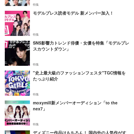
特集
モデルプレス読者モデル 新メンバー加入！
特集
SNS影響力トレンド俳優・女優を特集「モデルプレ
スカウントダウン」
特集
"史上最大級のファッションフェスタ"TGC情報を
たっぷり紹介
特集
moxymill新メンバーオーディション「to the
nex7」
特集
ディズニー作品はもちろん！ 国内外の人気作がす