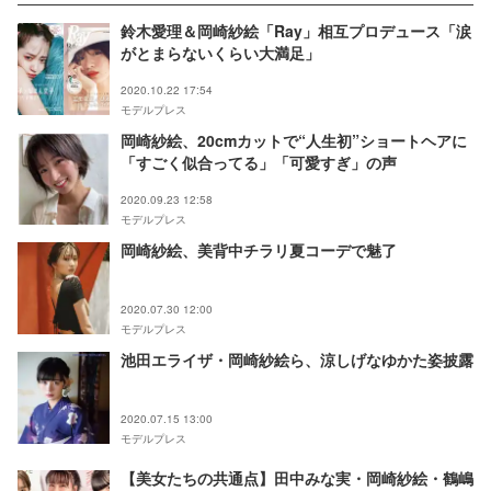
鈴木愛理＆岡崎紗絵「Ray」相互プロデュース「涙
がとまらないくらい大満足」
2020.10.22 17:54
モデルプレス
岡崎紗絵、20cmカットで“人生初”ショートヘアに
「すごく似合ってる」「可愛すぎ」の声
2020.09.23 12:58
モデルプレス
岡崎紗絵、美背中チラリ夏コーデで魅了
2020.07.30 12:00
モデルプレス
池田エライザ・岡崎紗絵ら、涼しげなゆかた姿披露
2020.07.15 13:00
モデルプレス
【美女たちの共通点】田中みな実・岡崎紗絵・鶴嶋