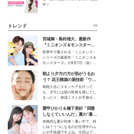
中！
トレンド
PR
宮城舞・島村雄大、最新作
『ミニオンズ＆モンスター
ズ』の魅力熱弁 ハチャメチャ
世界中で愛される「ミニオンズ」
だけじゃない“友情と絆”に感
シリーズの最新作『ミニオンズ＆
動
モンスターズ』が8月7日（金）に
公開。モデルプレスでは、“大のミ
朝より夕方の方が肌がうるお
ニオン好き”という共通点を持つモ
デルの宮城舞と島村雄大の特別対
う？ 花王構築の新技術「ウォ
談をお届け！それぞれの視点か
ーターキャプチャリングスキ
毎朝入念にスキンケアを行って
ら、今作ならではの魅力や予想外
ン（捕水肌）」がスキンケア
も、夕方には肌の乾燥を感じてし
の感動をもたらす奥深いストーリ
の常識を変える予感
まったり、保湿ミストが手放せな
ーについて熱く語り合ってもらっ
いという読者も多いのでは？そん
た。
愛甲ひかり＆橋下美好「我慢
な美容の常識を大きく変える可能
性を秘めた、革新的な「Water
しなくていいんだ」夏の“暑さ
Capturing Skin（ウォーターキャ
対策”の新しい選択肢とは？
本格的な夏が到来！暑い中で、特
プチャリングスキン：捕水肌）」
にゆううつになるのが生理中のム
技術を、花王が構築した。
レや不快感ですよね。今回はプラ