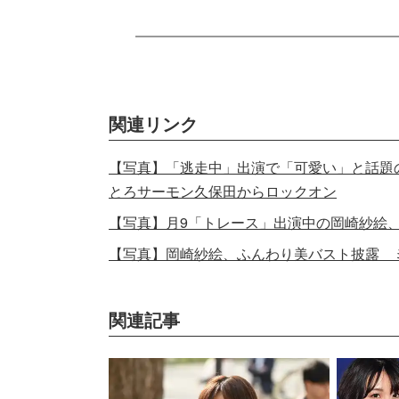
関連リンク
【写真】「逃走中」出演で「可愛い」と話題の岡崎
とろサーモン久保田からロックオン
【写真】月9「トレース」出演中の岡崎紗絵
【写真】岡崎紗絵、ふんわり美バスト披露 
関連記事