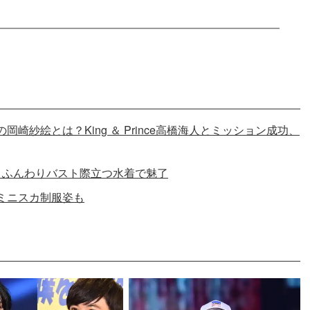
紗絵とは？King ＆ Prince高橋海人とミッション成功、
、ふんわりバスト際立つ水着で魅了
ミニスカ制服姿も