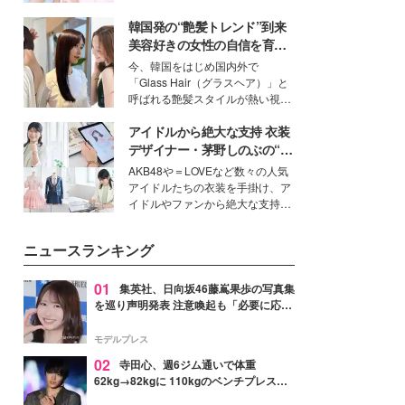
イベートでも仲良しで旅行好きな
韓国発の“艶髪トレンド”到来
モデル・愛甲ひかりさんと橋下美
好さんを迎えて本音で女子会トー
美容好きの女性の自信を育む
ク。猛暑のお出かけを快適に過ご
「ヘアケア事情」って？
今、韓国をはじめ国内外で
すヒントや、2人が感動した夏の
「Glass Hair（グラスヘア）」と
生理の新常識にも迫りました。
呼ばれる艶髪スタイルが熱い視線
を集めています。メイクやファッ
アイドルから絶大な支持 衣装
ションの完成度を高めるベースと
して、“髪そのものの美しさ”に改
デザイナー・茅野しのぶの“可
めて注目する人が増えている様
愛い”を作る美学＜「シチズン
AKB48や＝LOVEなど数々の人気
子。今回は、そんな憧れの艶やか
クロスシー」インタビュー＞
アイドルたちの衣装を手掛け、ア
な髪を日常で叶える、美容好きの
イドルやファンから絶大な支持を
女性たちのヘアケア事情を紹介し
得る、株式会社オサレカンパニー
ます。
取締役兼クリエイティブディレク
ニュースランキング
ター・茅野しのぶ。一人ひとりの
個性に寄り添い、魅力を引き出す
衣装作りは、多くの女性たちに勇
01
集英社、日向坂46藤嶌果歩の写真集
気と自信を与え続けている。
を巡り声明発表 注意喚起も「必要に応じ
て法的措置を含む対応を検討」
モデルプレス
02
寺田心、週6ジム通いで体重
62kg→82kgに 110kgのベンチプレス持
ち上げる姿披露「胸板の厚みすごい」