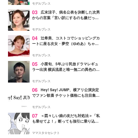
「かっこいい」と反響
モデルプレス
03
広末涼子、病名公表を決断した次男
からの言葉「言い訳にするのも嫌だっ
た」「言うべきか迷った」
モデルプレス
04
辻希美、コストコでショッピングカ
ートに座る次女・夢空（ゆめあ）ちゃん
の姿公開「乗りこなしてる感じが可愛す
ぎ」「成長を感じる」の声
モデルプレス
05
小栗旬、5年ぶり民放ドラマレギュ
ラー出演 横浜流星と唯一無二の異色のバ
ディで初共演【LOST10】
モデルプレス
06
Hey! Say! JUMP、横アリ公演決定
でファン歓喜 チケット価格にも注目集ま
る「激アツ」「平成に戻ったみたい」
モデルプレス
07
＜図々しい娘の友だち対処法＞「私
も乗せてよ！」断っても強引に乗り込ん
でくる友だち【第1話まんが】
ママスタ☆セレクト