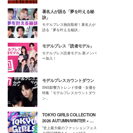
著名人が語る「夢を叶える秘
訣」
モデルプレス独自取材！著名人が
語る「夢を叶える秘訣」
モデルプレス「読者モデル」
モデルプレス読者モデル 新メンバ
ー加入！
モデルプレスカウントダウン
SNS影響力トレンド俳優・女優を
特集「モデルプレスカウントダウ
ン」
TOKYO GIRLS COLLECTION
2026 AUTUMN/WINTER × モ
デルプレス
"史上最大級のファッションフェス
タ"TGC情報をたっぷり紹介