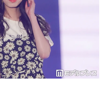
Loaded
:
87.03%