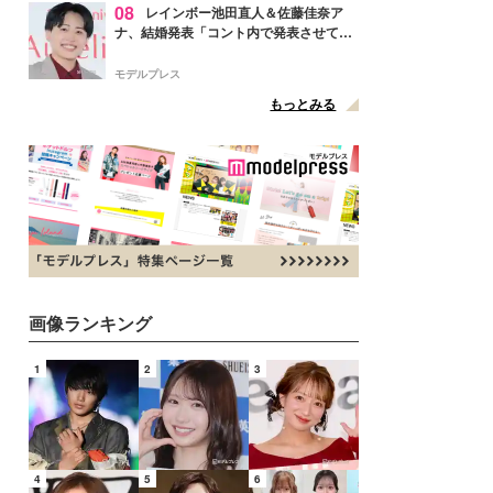
08
レインボー池田直人＆佐藤佳奈ア
ナ、結婚発表「コント内で発表させてい
ただきました」読売テレビ退社は生活拠
点変更のため
モデルプレス
もっとみる
画像ランキング
1
2
3
4
5
6