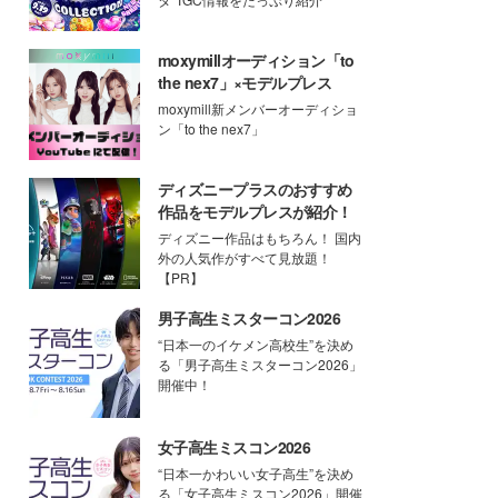
moxymillオーディション「to
the nex7」×モデルプレス
moxymill新メンバーオーディショ
ン「to the nex7」
ディズニープラスのおすすめ
作品をモデルプレスが紹介！
ディズニー作品はもちろん！ 国内
外の人気作がすべて見放題！
【PR】
男子高生ミスターコン2026
“日本一のイケメン高校生”を決め
る「男子高生ミスターコン2026」
開催中！
女子高生ミスコン2026
“日本一かわいい女子高生”を決め
る「女子高生ミスコン2026」開催