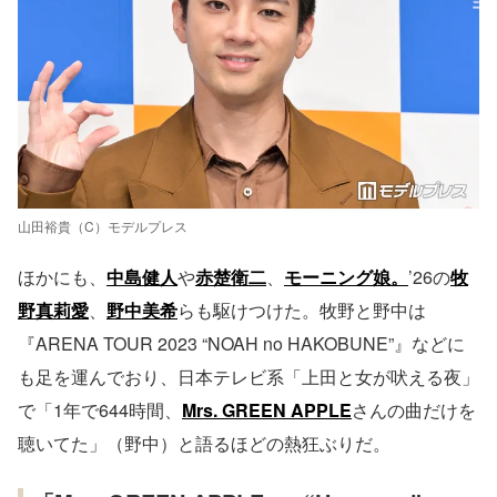
山田裕貴（C）モデルプレス
ほかにも、
中島健人
や
赤楚衛二
、
モーニング娘。
’26の
牧
野真莉愛
、
野中美希
らも駆けつけた。牧野と野中は
『ARENA TOUR 2023 “NOAH no HAKOBUNE”』などに
も足を運んでおり、日本テレビ系「上田と女が吠える夜」
で「1年で644時間、
Mrs. GREEN APPLE
さんの曲だけを
聴いてた」（野中）と語るほどの熱狂ぶりだ。