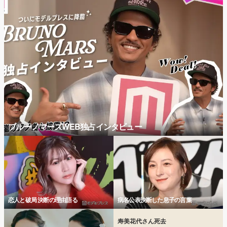
ブルーノマーズWEB独占インタビュー
恋人と破局 決断の理由語る
病名公表決断した息子の言葉
寿美花代さん死去