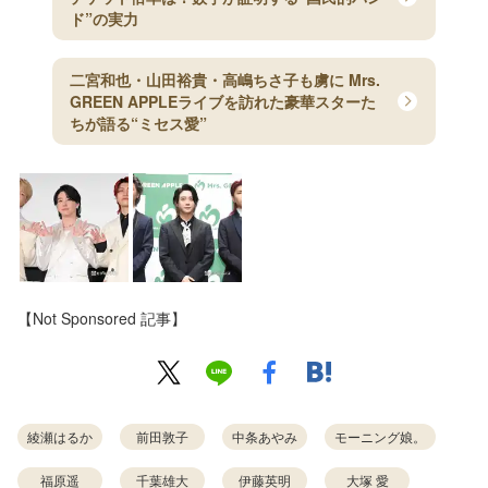
ド”の実力
二宮和也・山田裕貴・高嶋ちさ子も虜に Mrs.
GREEN APPLEライブを訪れた豪華スターた
ちが語る“ミセス愛”
【Not Sponsored 記事】
綾瀬はるか
前田敦子
中条あやみ
モーニング娘。
福原遥
千葉雄大
伊藤英明
大塚 愛