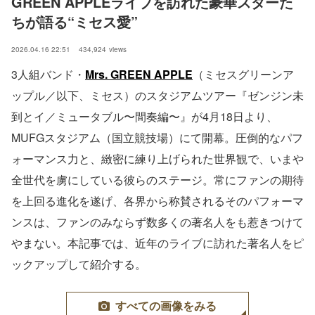
GREEN APPLEライブを訪れた豪華スターた
ちが語る“ミセス愛”
2026.04.16 22:51
434,924
views
3人組バンド・
Mrs. GREEN APPLE
（ミセスグリーンア
ップル／以下、ミセス）のスタジアムツアー『ゼンジン未
到とイ／ミュータブル〜間奏編〜』が4月18日より、
MUFGスタジアム（国立競技場）にて開幕。圧倒的なパフ
ォーマンス力と、緻密に練り上げられた世界観で、いまや
全世代を虜にしている彼らのステージ。常にファンの期待
を上回る進化を遂げ、各界から称賛されるそのパフォーマ
ンスは、ファンのみならず数多くの著名人をも惹きつけて
やまない。本記事では、近年のライブに訪れた著名人をピ
ックアップして紹介する。
すべての画像をみる