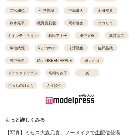
二宮和也
生見愛瑠
中島健人
山田裕貴
鈴木亮平
牧野真莉愛
岡村隆史
ココリコ
ナインティナイン
和田アキ子
田中直樹
赤楚衛二
塚地武雅
Aぇ! group
末澤誠也
佐野晶哉
野中美希
Mrs. GREEN APPLE
研ナオコ
ドランクドラゴン
高嶋ちさ子
嵐
こっちのけんと
入江陵介
もっと詳しくみる
【写真】ミセス大森元貴、ノーメイクで生配信登場