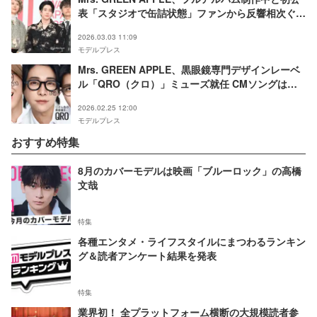
表「スタジオで缶詰状態」ファンから反響相次ぐ
「期待大」「さらっととんでもないこと言ってる」
2026.03.03 11:09
モデルプレス
Mrs. GREEN APPLE、黒眼鏡専門デザインレーベ
ル「QRO（クロ）」ミューズ就任 CMソングは
「Magic」
2026.02.25 12:00
モデルプレス
おすすめ特集
8月のカバーモデルは映画「ブルーロック」の高橋
文哉
特集
各種エンタメ・ライフスタイルにまつわるランキン
グ＆読者アンケート結果を発表
特集
業界初！ 全プラットフォーム横断の大規模読者参