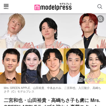
Mrs. GREEN APPLE、山田裕貴、中条あやみ、二宮和也、入江陵介、高嶋ち
さ子（C）モデルプレス
二宮和也・山田裕貴・高嶋ちさ子も虜に Mrs. 