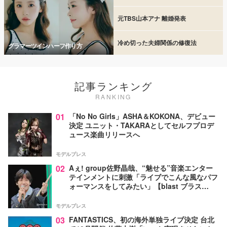
元TBS山本アナ 離婚発表
冷め切った夫婦関係の修復法
グラマーツインハーフ作り方
記事ランキング
RANKING
01
「No No Girls」ASHA＆KOKONA、デビュー
決定 ユニット・TAKARAとしてセルフプロデ
ュース楽曲リリースへ
モデルプレス
02
Aぇ! group佐野晶哉、“魅せる”音楽エンター
テインメントに刺激「ライブでこんな風なパフ
ォーマンスをしてみたい」【blast ブラス
ト！】
モデルプレス
03
FANTASTICS、初の海外単独ライブ決定 台北