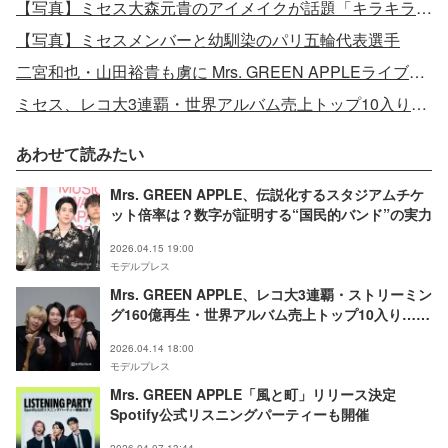
【写真】ミセス大森元貴のアイメイクが話題「キラキラで素敵」「どこのか気になる」
【写真】ミセスメンバーと幼馴染のパリ五輪代表選手
二宮和也・山田裕貴も虜に Mrs. GREEN APPLEライブを訪れた豪華スターたちが語る“ミセス愛”
ミセス、レコ大3連覇・世界アルバム売上トップ10入り…国立前に前代未聞の記録総振り返り
あわせて読みたい
Mrs. GREEN APPLE、伝説化するスタジアムチケ
ット倍率は？数字が証明する“国民的バンド”の実力
2026.04.15 19:00
モデルプレス
Mrs. GREEN APPLE、レコ大3連覇・ストリーミン
グ160億再生・世界アルバム売上トップ10入り…国
立前に前代未聞の記録総振り返り
2026.04.14 18:00
モデルプレス
Mrs. GREEN APPLE「風と町」リリース決定
Spotify公式リスニングパーティーも開催
2026.04.07 13:44