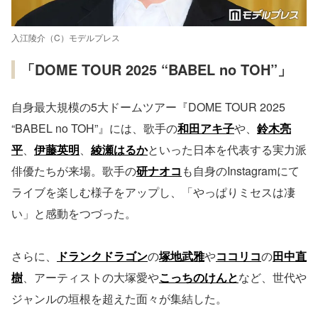
入江陵介（C）モデルプレス
「DOME TOUR 2025 “BABEL no TOH”」
自身最大規模の5大ドームツアー『DOME TOUR 2025
“BABEL no TOH”』には、歌手の
和田アキ子
や、
鈴木亮
平
、
伊藤英明
、
綾瀬はるか
といった日本を代表する実力派
俳優たちが来場。歌手の
研ナオコ
も自身のInstagramにて
ライブを楽しむ様子をアップし、「やっぱりミセスは凄
い」と感動をつづった。
さらに、
ドランクドラゴン
の
塚地武雅
や
ココリコ
の
田中直
樹
、アーティストの大塚愛や
こっちのけんと
など、世代や
ジャンルの垣根を超えた面々が集結した。