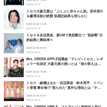
モデルプレス
ミセス大森元貴は「ぷくぷく赤ちゃん肌」若井滉斗
＆藤澤涼架が絶賛 肌測定結果も明らかに
2026.03.09 12:06
モデルプレス
ミセス＆浜辺美波、新CMで美肌際立つ “肌診断”分
析結果に興味津々
2026.03.09 04:00
モデルプレス
Mrs. GREEN APPLE冠番組「テレビ×ミセス」レギ
ュラー化決定 大森元貴の想いとは「彼の答えは非
常に単純明快」スタッフが明かす
2026.03.06 15:08
モデルプレス
ミセス・綾瀬はるか・浜辺美波・鈴木亮平、イベン
ト登壇 舞台袖で“怒られた”意外な理由とは「チー
ムワークがすごすぎて…」
2026.03.03 16:47
モデルプレス
Mrs. GREEN APPLE、フルアルバム制作中と初公