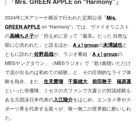
「Mrs. GREEN APPLE on “Harmony”」
2024年にKアリーナ横浜で行われた定期公演『
Mrs.
GREEN APPLE
on “Harmony”』では、ヴァイオリニスト
の
高嶋ちさ子
が「控えめに言って『最高』だった 自然な
唄に心洗われた」と語るほか、
Aぇ! group
の
末澤誠也
と
ともに訪れた
佐野晶哉
が、ラジオ番組「
Aぇ! group
の
MBSヤングタウン」（MBSラジオ）で「歌1曲聴いただけ
で涙が出るのは初めての経験」と、その圧倒的なライブ体
験を熱弁。また、
生見愛瑠
、
千葉雄大
、
前田敦子
、
福原遥
といった俳優陣、ミセスの大ファンで大森との対談経験も
ある元競泳日本代表の
入江陵介
をはじめ、エンタメ界やス
ポーツ界を代表する面々が、唯一無二の世界観に酔いしれ
た。