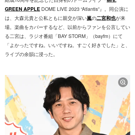
GREEN APPLE
DOME LIVE 2023 “Atlantis”』。同公演に
は、大森元貴と公私ともに親交が深い
嵐
の
二宮和也
が来
場。楽曲をカバーするなど、以前からファンを公言してい
る二宮は、ラジオ番組「BAY STORM」（bayfm）にて
「よかったですね。いいですね。すごく好きでした」と、
ライブの余韻に浸った。