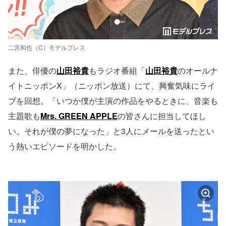
二宮和也（C）モデルプレス
また、俳優の
山田裕貴
もラジオ番組「
山田裕貴
のオールナ
イトニッポンX」（ニッポン放送）にて、興奮気味にライ
ブを回想。「いつか僕が主演の作品をやるときに、音楽も
主題歌も
Mrs. GREEN APPLE
の皆さんに担当してほし
い。それが僕の夢になった」と3人にメールを送ったとい
う熱いエピソードを明かした。