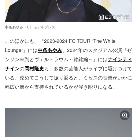
中条あやみ（C）モデルプレス
このほかにも、『2023-2024 FC TOUR “The White
Lounge”』には
中条あやみ
、2024年のスタジアム公演『ゼ
ンジン未到とヴェルトラウム～銘銘編～』には
ナインティ
ナイン
の
岡村隆史
ら、多数の芸能人がライブに駆けつけて
いる。改めてこうして振り返ると、ミセスの音楽がいかに
幅広い層から支持されているかが浮き彫りになる。