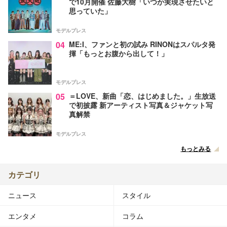
で10月開催 佐藤大樹「いつか実現させたいと
思っていた」
モデルプレス
04
ME:I、ファンと初の試み RINONはスパルタ発
揮「もっとお腹から出して！」
モデルプレス
05
＝LOVE、新曲「恋、はじめました。」生放送
で初披露 新アーティスト写真＆ジャケット写
真解禁
モデルプレス
もっとみる
カテゴリ
ニュース
スタイル
エンタメ
コラム