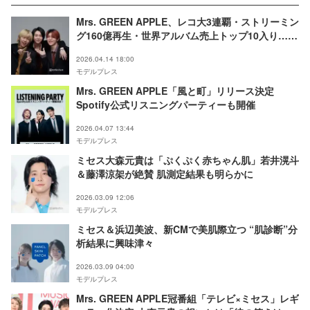
Mrs. GREEN APPLE、レコ大3連覇・ストリーミン
グ160億再生・世界アルバム売上トップ10入り…国
立前に前代未聞の記録総振り返り
2026.04.14 18:00
モデルプレス
Mrs. GREEN APPLE「風と町」リリース決定
Spotify公式リスニングパーティーも開催
2026.04.07 13:44
モデルプレス
ミセス大森元貴は「ぷくぷく赤ちゃん肌」若井滉斗
＆藤澤涼架が絶賛 肌測定結果も明らかに
2026.03.09 12:06
モデルプレス
ミセス＆浜辺美波、新CMで美肌際立つ “肌診断”分
析結果に興味津々
2026.03.09 04:00
モデルプレス
Mrs. GREEN APPLE冠番組「テレビ×ミセス」レギ