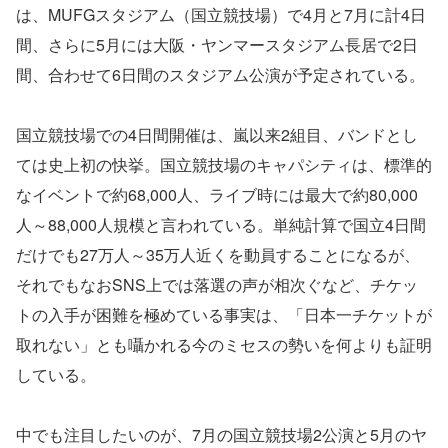
は、MUFGスタジアム（国立競技場）で4月と7月に計4日
間、さらに5月には大阪・ヤンマースタジアム長居で2日
間、合わせて6日間のスタジアム公演が予定されている。
国立競技場での4日間開催は、嵐以来2組目、バンドとし
ては史上初の快挙。国立競技場のキャパシティは、標準的
なイベントで約68,000人、ライブ時には最大で約80,000
人～88,000人規模と言われている。単純計算で国立4日間
だけでも27万人～35万人近くを動員することになるが、
それでもなおSNS上では落選の声が相次ぐなど、チケッ
トの入手が困難を極めている事実は、「日本一チケットが
取れない」とも囁かれる今のミセスの勢いを何よりも証明
している。
中でも注目したいのが、7月の国立競技場2公演と5月のヤ