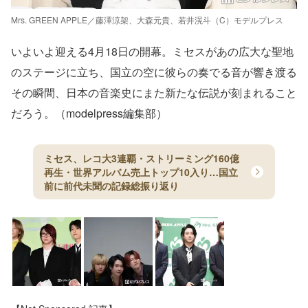
Mrs. GREEN APPLE／藤澤涼架、大森元貴、若井滉斗（C）モデルプレス
いよいよ迎える4月18日の開幕。ミセスがあの広大な聖地
のステージに立ち、国立の空に彼らの奏でる音が響き渡る
その瞬間、日本の音楽史にまた新たな伝説が刻まれること
だろう。（modelpress編集部）
ミセス、レコ大3連覇・ストリーミング160億
再生・世界アルバム売上トップ10入り…国立
前に前代未聞の記録総振り返り