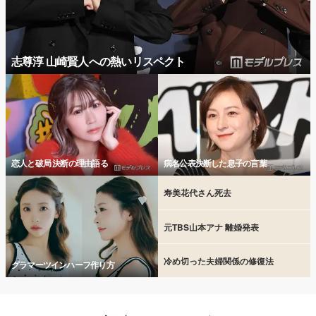
志尊淳 山崎賢人への熱いリスペクト
恋人と破局 決断の理由語る
病名公表決断した息子の言葉
寿美花代さん死去
元TBS山本アナ 離婚発表
冷め切った夫婦関係の修復法
グラマーツインハーフ作り方