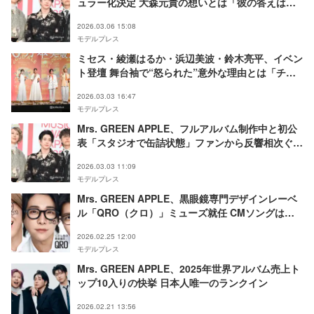
ュラー化決定 大森元貴の想いとは「彼の答えは非
常に単純明快」スタッフが明かす
2026.03.06 15:08
モデルプレス
ミセス・綾瀬はるか・浜辺美波・鈴木亮平、イベン
ト登壇 舞台袖で“怒られた”意外な理由とは「チー
ムワークがすごすぎて…」
2026.03.03 16:47
モデルプレス
Mrs. GREEN APPLE、フルアルバム制作中と初公
表「スタジオで缶詰状態」ファンから反響相次ぐ
「期待大」「さらっととんでもないこと言ってる」
2026.03.03 11:09
モデルプレス
Mrs. GREEN APPLE、黒眼鏡専門デザインレーベ
ル「QRO（クロ）」ミューズ就任 CMソングは
「Magic」
2026.02.25 12:00
モデルプレス
Mrs. GREEN APPLE、2025年世界アルバム売上ト
ップ10入りの快挙 日本人唯一のランクイン
2026.02.21 13:56