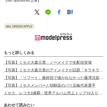
【Not Sponsored 記事】
Mrs. GREEN APPLE
もっと詳しくみる
【写真】ミセス大森元貴、ノーメイクで生配信登場
【写真】ミセス大森元貴のアイメイクが話題「キラキラで素敵」「どこのか気になる」
【写真】「リブート」最終回で描かれなかった藤澤涼架のその後
【写真】ミセスメンバーと幼馴染のパリ五輪代表選手
ミセス、レコ大3連覇・世界アルバム売上トップ10入り…国立前に前代未聞の記録総振り返り
あわせて読みたい