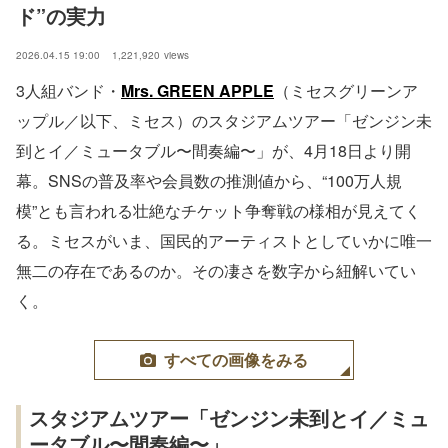
ド”の実力
2026.04.15 19:00
1,221,920
views
3人組バンド・
Mrs. GREEN APPLE
（ミセスグリーンア
ップル／以下、ミセス）のスタジアムツアー「ゼンジン未
到とイ／ミュータブル〜間奏編〜」が、4月18日より開
幕。SNSの普及率や会員数の推測値から、“100万人規
模”とも言われる壮絶なチケット争奪戦の様相が見えてく
る。ミセスがいま、国民的アーティストとしていかに唯一
無二の存在であるのか。その凄さを数字から紐解いてい
く。
すべての画像をみる
スタジアムツアー「ゼンジン未到とイ／ミュ
ータブル〜間奏編〜」