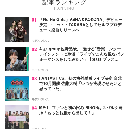
記事ランキング
RANKING
01
「No No Girls」ASHA＆KOKONA、デビュー
決定 ユニット・TAKARAとしてセルフプロデ
ュース楽曲リリースへ
モデルプレス
02
Aぇ! group佐野晶哉、“魅せる”音楽エンター
テインメントに刺激「ライブでこんな風なパフ
ォーマンスをしてみたい」【blast ブラス
ト！】
モデルプレス
03
FANTASTICS、初の海外単独ライブ決定 台北
で10月開催 佐藤大樹「いつか実現させたいと
思っていた」
モデルプレス
04
ME:I、ファンと初の試み RINONはスパルタ発
揮「もっとお腹から出して！」
モデルプレス