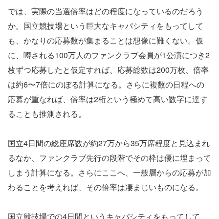
では、実際の当選倍率はどの程度になっているのだろう
か。国立競技場という巨大なキャパシティをもってして
も、かなりの応募数が集まることは想像に難くない。仮
に、噂される100万人のファンクラブ会員が1公演につき2
枚ずつ応募したと仮定すれば、応募総数は200万枚、倍率
は約6〜7倍にのぼる計算になる。さらに複数の日程への
応募が重なれば、倍率は2桁という極めて高い数字に達す
ることも推測される。
国立4日間の総座席数が約27万から35万席程度と見込まれ
るなか、ファンクラブ先行の段階でその枠は優に埋まって
しまう計算になる。さらにここへ、一般層からの応募が加
わることを考えれば、その倍率は凄まじいものになる。
国立競技場での4日間というキャパシティをもってして