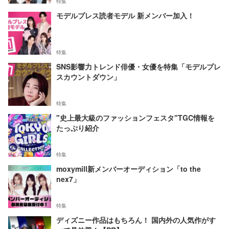
特集
モデルプレス読者モデル 新メンバー加入！
特集
SNS影響力トレンド俳優・女優を特集「モデルプレ
スカウントダウン」
特集
"史上最大級のファッションフェスタ"TGC情報を
たっぷり紹介
特集
moxymill新メンバーオーディション「to the
nex7」
特集
ディズニー作品はもちろん！ 国内外の人気作がす