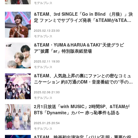
モデルプレス
&TEAM、3rd SINGLE「Go in Blind （月狼）」決
定 ファンミでサプライズ発表「&TEAMが&TEAM
であることを証明したい」
2025.02.13 23:00
モデルプレス
&TEAM・YUMA＆HARUA＆TAKI“天使グラビ
ア”披露「ar」特別版表紙登場
2025.02.11 19:00
モデルプレス
&TEAM、人気急上昇の裏にファンとの密なコミュ
ニケーション 約3万通のDM・音楽番組での“手のひ
らメッセージ”…愛の強さが記録に繋がる
2025.02.06 21:00
モデルプレス
2月1日放送「with MUSIC」2時間SP、&TEAMが
BTS「Dynamite」カバー 赤っ恥事件も語る
2025.01.25 20:54
モデルプレス
&TEAM、映画初出演決定「パリピ孔明」重要な役