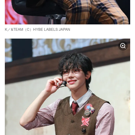
K／&TEAM（C）HYBE LABELS JAPAN