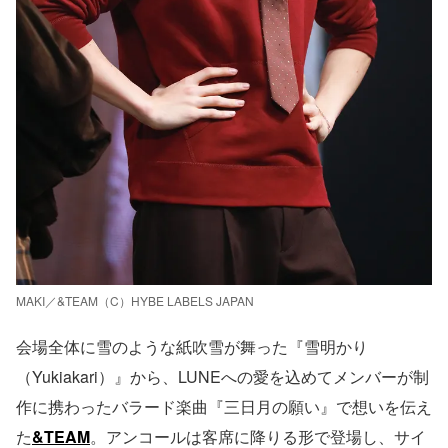
MAKI／&TEAM（C）HYBE LABELS JAPAN
会場全体に雪のような紙吹雪が舞った『雪明かり
（Yukiakari）』から、LUNEへの愛を込めてメンバーが制
作に携わったバラード楽曲『三日月の願い』で想いを伝え
た
&TEAM
。アンコールは客席に降りる形で登場し、サイ