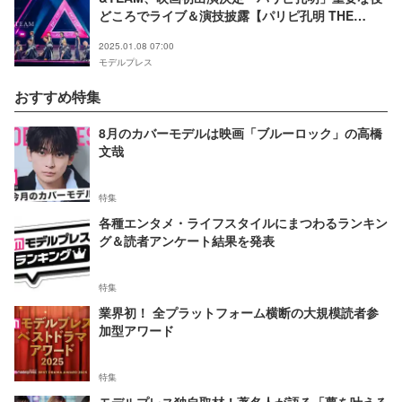
どころでライブ＆演技披露【パリピ孔明 THE
MOVIE】
2025.01.08 07:00
モデルプレス
おすすめ特集
8月のカバーモデルは映画「ブルーロック」の高橋
文哉
特集
各種エンタメ・ライフスタイルにまつわるランキン
グ＆読者アンケート結果を発表
特集
業界初！ 全プラットフォーム横断の大規模読者参
加型アワード
特集