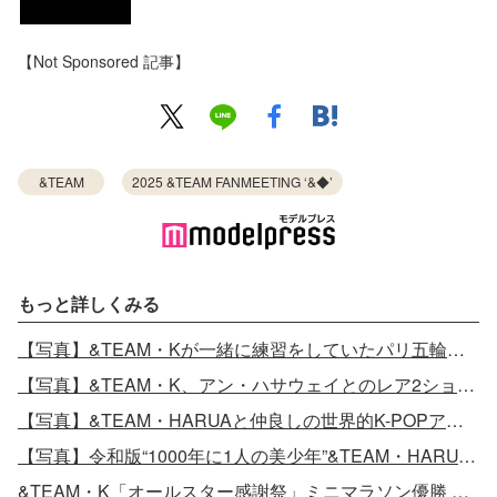
【Not Sponsored 記事】
&TEAM
2025 &TEAM FANMEETING ‘&︎◆’
もっと詳しくみる
【写真】&TEAM・Kが一緒に練習をしていたパリ五輪出場選手
【写真】&TEAM・K、アン・ハサウェイとのレア2ショット
【写真】&TEAM・HARUAと仲良しの世界的K-POPアイドル 日本で食事も
【写真】令和版“1000年に1人の美少年”&TEAM・HARUAって？世界で話題
&TEAM・K「オールスター感謝祭」ミニマラソン優勝 原晋監督の“スカウト候補”だった