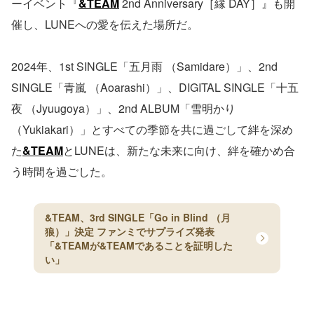
ーイベント『
&TEAM
2nd Anniversary［縁 DAY］』も開
催し、LUNEへの愛を伝えた場所だ。
2024年、1st SINGLE「五月雨 （Samidare）」、2nd
SINGLE「青嵐 （Aoarashi）」、DIGITAL SINGLE「十五
夜 （Jyuugoya）」、2nd ALBUM「雪明かり
（Yukiakari）」とすべての季節を共に過ごして絆を深め
た
&TEAM
とLUNEは、新たな未来に向け、絆を確かめ合
う時間を過ごした。
&TEAM、3rd SINGLE「Go in Blind （月
狼）」決定 ファンミでサプライズ発表
「&TEAMが&TEAMであることを証明した
い」