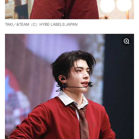
TAKI／&TEAM（C）HYBE LABELS JAPAN