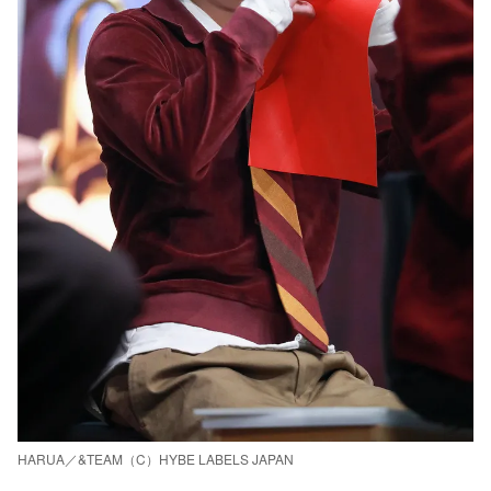
HARUA／&TEAM（C）HYBE LABELS JAPAN