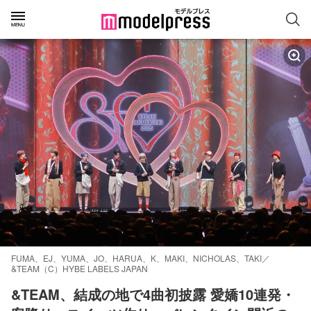
FUMA、EJ、YUMA、JO、HARUA、K、MAKI、NICHOLAS、TAKI／
&TEAM（C）HYBE LABELS JAPAN
&TEAM、結成の地で4曲初披露 愛嬌10連発・