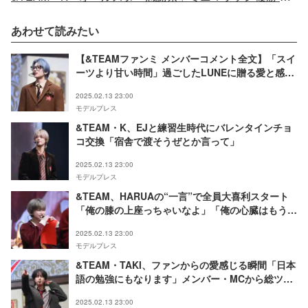
あわせて読みたい
【&TEAMファンミ メンバーコメント全文】「スイ
ーツより甘い時間」過ごしたLUNEに贈る愛と感謝
2025年は「かっこいいをテーマに1年間頑張りた
2025.02.13 23:00
い」
モデルプレス
&TEAM・K、EJと練習生時代にバレンタインチョ
コ交換「宿舎で渡そうぜとか言って」
2025.02.13 23:00
モデルプレス
&TEAM、HARUAの“一言”で全員大喜利スタート
「俺の膝の上座っちゃいなよ」「俺の心臓はもう
LUNEのもの」
2025.02.13 23:00
モデルプレス
&TEAM・TAKI、ファンからの愛感じる瞬間「日本
語の勉強にもなります」メンバー・MCから総ツッ
コミ
2025.02.13 23:00