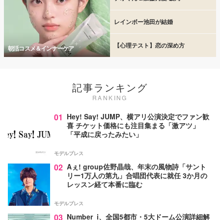
レインボー池田が結婚
【心理テスト】恋の深め方
朝活コスメ＆インナーケア
記事ランキング
RANKING
01
Hey! Say! JUMP、横アリ公演決定でファン歓
喜 チケット価格にも注目集まる「激アツ」
「平成に戻ったみたい」
モデルプレス
02
Aぇ! group佐野晶哉、年末の風物詩「サント
リー1万人の第九」合唱団代表に就任 3か月の
レッスン経て本番に臨む
モデルプレス
03
Number_i、全国5都市・5大ドーム公演詳細解