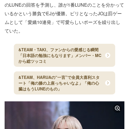
のLUNEの回答を予測し、誰が1番LUNEのことを分かって
いるかという勝負でEJが優勝。ビリとなったJOは罰ゲー
ムとして「愛嬌10連発」で可愛らしいポーズを繰り出し
ていた。
&TEAM・TAKI、ファンからの愛感じる瞬間
「日本語の勉強にもなります」メンバー・MC
から総ツッコミ
&TEAM、HARUAの“一言”で全員大喜利スタ
ート「俺の膝の上座っちゃいなよ」「俺の心
臓はもうLUNEのもの」