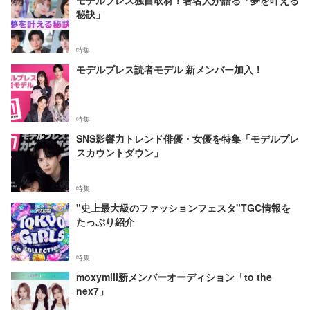
モデルプレス独自取材！著名人が語る「夢を叶える
秘訣」
特集
モデルプレス読者モデル 新メンバー加入！
特集
SNS影響力トレンド俳優・女優を特集「モデルプレ
スカウントダウン」
特集
"史上最大級のファッションフェスタ"TGC情報を
たっぷり紹介
特集
moxymill新メンバーオーディション「to the
nex7」