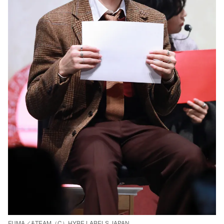
FUMA／&TEAM（C）HYBE LABELS JAPAN