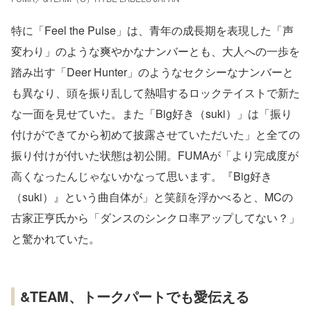
特に「Feel the Pulse」は、青年の成長期を表現した「声
変わり」のような爽やかなナンバーとも、大人への一歩を
踏み出す「Deer Hunter」のようなセクシーなナンバーと
も異なり、頭を振り乱して熱唱するロックテイストで新た
な一面を見せていた。また「Big好き（suki）」は「振り
付けができてから初めて披露させていただいた」と全ての
振り付けが付いた状態は初公開。FUMAが「より完成度が
高くなったんじゃないかなって思います。『Big好き
（suki）』という曲自体が」と笑顔を浮かべると、MCの
古家正亨氏から「ダンスのシンクロ率アップしてない？」
と驚かれていた。
&TEAM、トークパートでも愛伝える