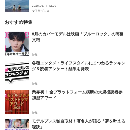
時間を
2026.06.11 12:29
女子旅プレス
おすすめ特集
8月のカバーモデルは映画「ブルーロック」の高橋
文哉
特集
各種エンタメ・ライフスタイルにまつわるランキン
グ＆読者アンケート結果を発表
特集
業界初！ 全プラットフォーム横断の大規模読者参
加型アワード
特集
モデルプレス独自取材！著名人が語る「夢を叶える
秘訣」