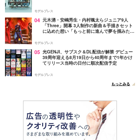
モデルプレス
04
元木湧・安嶋秀生・内村颯太らジュニア9人
「Three」開幕 3人制作の新曲＆手描きセット
に込めた想い「もっと前に進んで夢を掴みた
い」【ゲネプロレポ】
モデルプレス
05
光GENJI、サブスク＆DL配信が解禁 デビュー
39周年迎える8月19日から40周年まで1年かけ
てリリース当時の日付に順次配信予定
モデルプレス
もっとみる