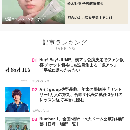
鈴木砂羽 子宮筋腫摘出
都合のよい恋を卒業するには
朝活コスメ＆インナーケア
記事ランキング
RANKING
01
Hey! Say! JUMP、横アリ公演決定でファン歓
喜 チケット価格にも注目集まる「激アツ」
「平成に戻ったみたい」
モデルプレス
02
Aぇ! group佐野晶哉、年末の風物詩「サント
リー1万人の第九」合唱団代表に就任 3か月の
レッスン経て本番に臨む
モデルプレス
03
Number_i、全国5都市・5大ドーム公演詳細解
禁【日程・場所一覧】