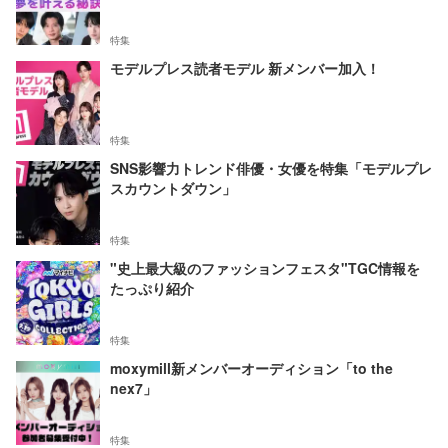
特集
モデルプレス読者モデル 新メンバー加入！
特集
SNS影響力トレンド俳優・女優を特集「モデルプレ
スカウントダウン」
特集
"史上最大級のファッションフェスタ"TGC情報を
たっぷり紹介
特集
moxymill新メンバーオーディション「to the
nex7」
特集