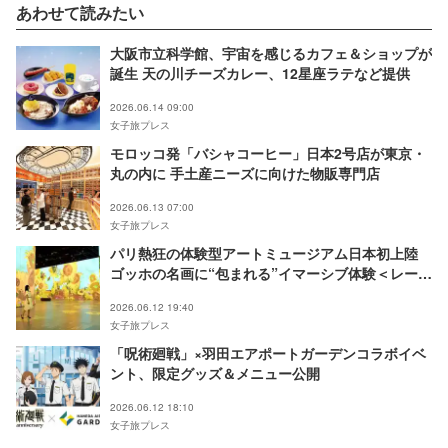
あわせて読みたい
大阪市立科学館、宇宙を感じるカフェ＆ショップが
誕生 天の川チーズカレー、12星座ラテなど提供
2026.06.14 09:00
女子旅プレス
モロッコ発「バシャコーヒー」日本2号店が東京・
丸の内に 手土産ニーズに向けた物販専門店
2026.06.13 07:00
女子旅プレス
パリ熱狂の体験型アートミュージアム日本初上陸
ゴッホの名画に“包まれる”イマーシブ体験＜レー
ヴ・デ・リュミエール＞
2026.06.12 19:40
女子旅プレス
「呪術廻戦」×羽田エアポートガーデンコラボイベ
ント、限定グッズ＆メニュー公開
2026.06.12 18:10
女子旅プレス