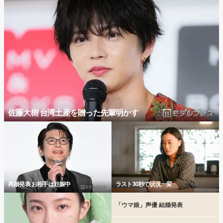
佐藤大樹 台湾土産を贈った先輩明かす
再婚発表 お相手は妊娠中
ラスト30秒で状況一変
「ウマ娘」声優 結婚発表