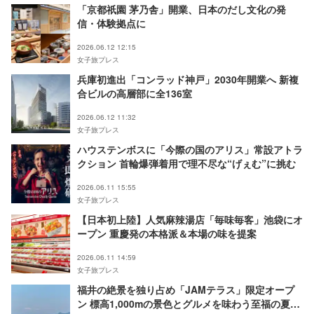
「京都祇園 茅乃舎」開業、日本のだし文化の発
信・体験拠点に
2026.06.12 12:15
女子旅プレス
兵庫初進出「コンラッド神戸」2030年開業へ 新複
合ビルの高層部に全136室
2026.06.12 11:32
女子旅プレス
ハウステンボスに「今際の国のアリス」常設アトラ
クション 首輪爆弾着用で理不尽な“げぇむ”に挑む
2026.06.11 15:55
女子旅プレス
【日本初上陸】人気麻辣湯店「毎味毎客」池袋にオ
ープン 重慶発の本格派＆本場の味を提案
2026.06.11 14:59
女子旅プレス
福井の絶景を独り占め「JAMテラス」限定オープ
ン 標高1,000mの景色とグルメを味わう至福の夏山