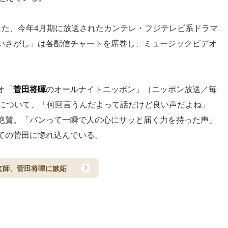
した、今年4月期に放送されたカンテレ・フジテレビ系ドラマ
いさがし」は各配信チャートを席巻し、ミュージックビデオ
オ「
菅田将暉
のオールナイトニッポン」（ニッポン放送／毎
声について、「何回言うんだよって話だけど良い声だよね」
絶賛。「パンって一瞬で人の心にサッと届く力を持った声」
ての菅田に惚れ込んでいる。
玄師、菅田将暉に嫉妬