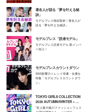
著名人が語る「夢を叶える秘
訣」
モデルプレス独自取材！著名人が
語る「夢を叶える秘訣」
モデルプレス「読者モデル」
モデルプレス読者モデル 新メンバ
ー加入！
モデルプレスカウントダウン
SNS影響力トレンド俳優・女優を
特集「モデルプレスカウントダウ
ン」
TOKYO GIRLS COLLECTION
2026 AUTUMN/WINTER × モ
デルプレス
"史上最大級のファッションフェス
タ"TGC情報をたっぷり紹介