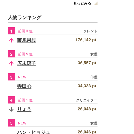
もっとみる
人物ランキング
1
前回 3 位
タレント
藤嶌果歩
176,142 pt.
2
前回 5 位
女優
広末涼子
36,557 pt.
3
NEW
俳優
寺田心
34,333 pt.
4
前回 1 位
クリエイター
りょう
26,048 pt.
5
NEW
女優
ハン・ヒョジュ
26,046 pt.