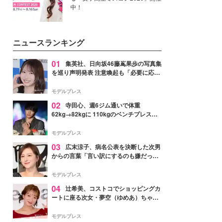
中！
ニュースランキング
01
集英社、日向坂46藤嶌果歩の写真集
を巡り声明発表 注意喚起も「必要に応じ
て法的措置を含む対応を検討」
モデルプレス
02
寺田心、週6ジム通いで体重
62kg→82kgに 110kgのベンチプレス持
ち上げる姿披露「胸板の厚みすごい」
「かっこいい」と反響
モデルプレス
03
広末涼子、病名公表を決断した次男
からの言葉「言い訳にするのも嫌だっ
た」「言うべきか迷った」
モデルプレス
04
辻希美、コストコでショッピングカ
ートに座る次女・夢空（ゆめあ）ちゃん
の姿公開「乗りこなしてる感じが可愛す
ぎ」「成長を感じる」の声
モデルプレス