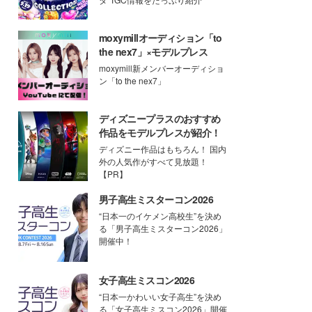
moxymillオーディション「to
the nex7」×モデルプレス
moxymill新メンバーオーディショ
ン「to the nex7」
ディズニープラスのおすすめ
作品をモデルプレスが紹介！
ディズニー作品はもちろん！ 国内
外の人気作がすべて見放題！
【PR】
男子高生ミスターコン2026
“日本一のイケメン高校生”を決め
る「男子高生ミスターコン2026」
開催中！
女子高生ミスコン2026
“日本一かわいい女子高生”を決め
る「女子高生ミスコン2026」開催