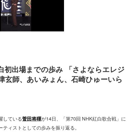
白初出場までの歩み 「さよならエレジ
津玄師、あいみょん、石崎ひゅーいら
躍している
菅田将暉
が14日、「第70回 NHK紅白歌合戦」に
ーティストとしての歩みを振り返る。