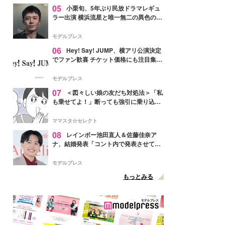
05
小栗旬、5年ぶり民放ドラマレギュ
ラー出演 横浜流星と唯一無二の異色のバ
ディで初共演【LOST10】
モデルプレス
06
Hey! Say! JUMP、横アリ公演決定
でファン歓喜 チケット価格にも注目集ま
る「激アツ」「平成に戻ったみたい」
モデルプレス
07
＜図々しい娘の友だち対処法＞「私
も乗せてよ！」断っても強引に乗り込ん
でくる友だち【第1話まんが】
ママスタ☆セレクト
08
レインボー池田直人＆佐藤佳奈ア
ナ、結婚発表「コント内で発表させてい
ただきました」読売テレビ退社は生活拠
点変更のため
モデルプレス
もっとみる