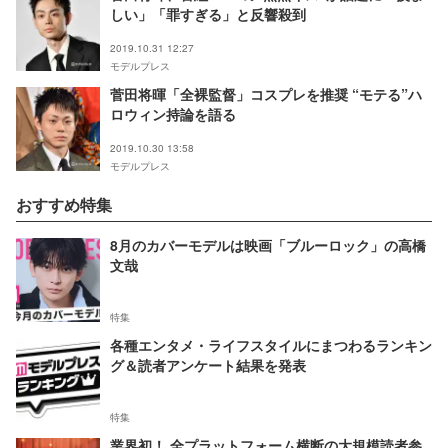
しい」「罪すぎる」と反響殺到
2019.10.31 12:27
モデルプレス
菅田将暉「全裸監督」コスプレを推奨 “モテる”ハ
ロウィン持論を語る
2019.10.30 13:58
モデルプレス
おすすめ特集
8月のカバーモデルは映画「ブルーロック」の高橋
文哉
特集
各種エンタメ・ライフスタイルにまつわるランキン
グ＆読者アンケート結果を発表
特集
業界初！ 全プラットフォーム横断の大規模読者参