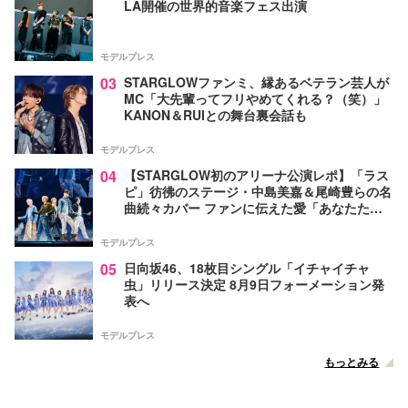
LA開催の世界的音楽フェス出演
モデルプレス
03
STARGLOWファンミ、縁あるベテラン芸人が
MC「大先輩ってフリやめてくれる？（笑）」
KANON＆RUIとの舞台裏会話も
モデルプレス
04
【STARGLOW初のアリーナ公演レポ】「ラス
ピ」彷彿のステージ・中島美嘉＆尾崎豊らの名
曲続々カバー ファンに伝えた愛「あなたたち
が生まれてきてくれたから幸せになったんだ」
モデルプレス
05
日向坂46、18枚目シングル「イチャイチャ
虫」リリース決定 8月9日フォーメーション発
表へ
モデルプレス
もっとみる