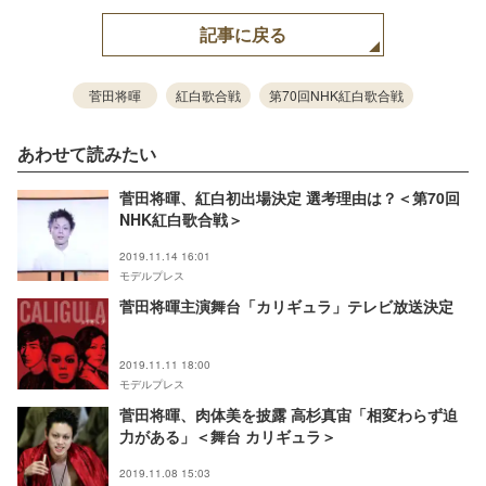
記事に戻る
菅田将暉
紅白歌合戦
第70回NHK紅白歌合戦
あわせて読みたい
菅田将暉、紅白初出場決定 選考理由は？＜第70回
NHK紅白歌合戦＞
2019.11.14 16:01
モデルプレス
菅田将暉主演舞台「カリギュラ」テレビ放送決定
2019.11.11 18:00
モデルプレス
菅田将暉、肉体美を披露 高杉真宙「相変わらず迫
力がある」＜舞台 カリギュラ＞
2019.11.08 15:03