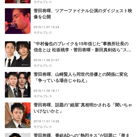
モデルプレス
菅田将暉、ツアーファイナル公演のダイジェスト映
像を公開
2019.11.07 12:24
モデルプレス
“中村倫也のブレイクを15年信じた”事務所社長の
信念とは 松坂桃李・菅田将暉・新田真剣佑ら“スタ
ー集団”育成術に迫る
2019.11.06 21:07
モデルプレス
菅田将暉、山崎賢人ら同世代俳優との関係に変化
「争っている場合じゃねえ」
2019.11.06 16:11
モデルプレス
菅田将暉、話題の“細眉”真相明かされる「聞いちゃ
いけないかと」
2019.11.01 14:26
モデルプレス
菅田将暉、番組ADへの“熱烈キス”が話題に「羨ま