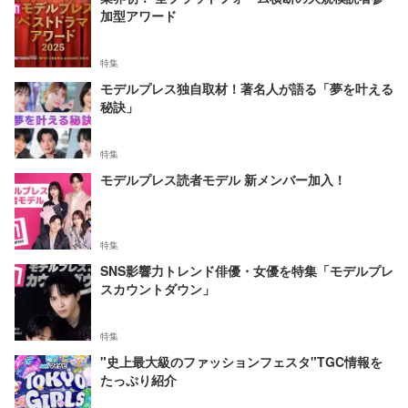
加型アワード
特集
モデルプレス独自取材！著名人が語る「夢を叶える
秘訣」
特集
モデルプレス読者モデル 新メンバー加入！
特集
SNS影響力トレンド俳優・女優を特集「モデルプレ
スカウントダウン」
特集
"史上最大級のファッションフェスタ"TGC情報を
たっぷり紹介