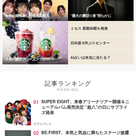
今年結婚発表した有名芸能人
“最大の裏切り者”明らかに
ミセス 長期休暇を発表
日向坂 6作ぶりセンター
AI占いは本当に当たる？
スタバ新作フローズンティー
記事ランキング
RANKING
01
SUPER EIGHT、来春アリーナツアー開催＆ニ
ューアルバム発売決定 “超八”の日にサプライ
ズ発表
モデルプレス
02
BE:FIRST、本気と気迫に満ちたステージ披露