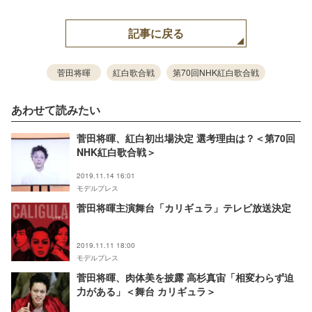
記事に戻る
菅田将暉
紅白歌合戦
第70回NHK紅白歌合戦
あわせて読みたい
菅田将暉、紅白初出場決定 選考理由は？＜第70回
NHK紅白歌合戦＞
2019.11.14 16:01
モデルプレス
菅田将暉主演舞台「カリギュラ」テレビ放送決定
2019.11.11 18:00
モデルプレス
菅田将暉、肉体美を披露 高杉真宙「相変わらず迫
力がある」＜舞台 カリギュラ＞