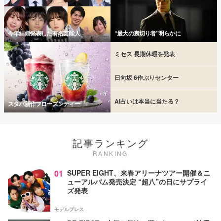
今年結婚発表した有名芸能人
“最大の裏切り者”明らかに
ミセス 長期休暇を発表
日向坂 6作ぶりセンター
AI占いは本当に当たる？
スタバ新作フローズンティー
記事ランキング
RANKING
01
SUPER EIGHT、来春アリーナツアー開催＆ニ
ューアルバム発売決定 “超八”の日にサプライ
ズ発表
モデルプレス