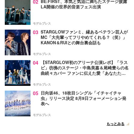
02
BE:FIRST、本気と気迫に満ちたステージ披露
LA開催の世界的音楽フェス出演
モデルプレス
03
STARGLOWファンミ、縁あるベテラン芸人が
MC「大先輩ってフリやめてくれる？（笑）」
KANON＆RUIとの舞台裏会話も
モデルプレス
04
【STARGLOW初のアリーナ公演レポ】「ラス
ピ」彷彿のステージ・中島美嘉＆尾崎豊らの名
曲続々カバー ファンに伝えた愛「あなたたち
が生まれてきてくれたから幸せになったんだ」
モデルプレス
05
日向坂46、18枚目シングル「イチャイチャ
虫」リリース決定 8月9日フォーメーション発
表へ
モデルプレス
もっとみる