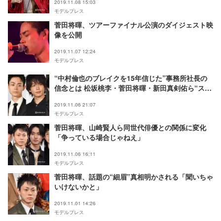
2019.11.08 15:03
モデルプレス
菅田将暉、ツアーファイナル公演のダイジェスト映
像を公開
2019.11.07 12:24
モデルプレス
“中村倫也のブレイクを15年信じた”事務所社長の
信念とは 松坂桃李・菅田将暉・新田真剣佑ら“スタ
ー集団”育成術に迫る
2019.11.06 21:07
モデルプレス
菅田将暉、山崎賢人ら同世代俳優との関係に変化
「争っている場合じゃねえ」
2019.11.06 16:11
モデルプレス
菅田将暉、話題の“細眉”真相明かされる「聞いちゃ
いけないかと」
2019.11.01 14:26
モデルプレス