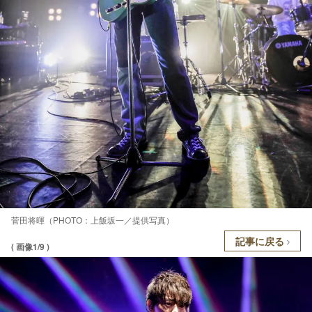
菅田将暉（PHOTO：上飯坂一／提供写真）
記事に戻る
( 画像1/9 )