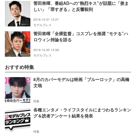
菅田将暉、番組ADへの“熱烈キス”が話題に「羨ま
しい」「罪すぎる」と反響殺到
2019.10.31 12:27
モデルプレス
菅田将暉「全裸監督」コスプレを推奨 “モテる”ハ
ロウィン持論を語る
2019.10.30 13:58
モデルプレス
おすすめ特集
8月のカバーモデルは映画「ブルーロック」の高橋
文哉
特集
各種エンタメ・ライフスタイルにまつわるランキン
グ＆読者アンケート結果を発表
特集