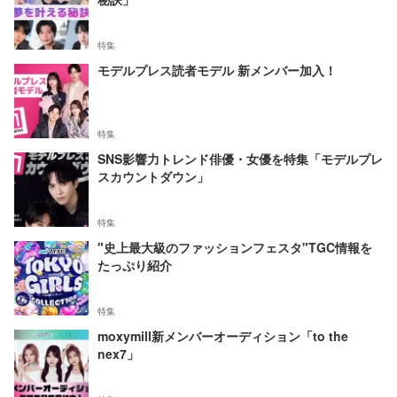
特集
モデルプレス読者モデル 新メンバー加入！
特集
SNS影響力トレンド俳優・女優を特集「モデルプレ
スカウントダウン」
特集
"史上最大級のファッションフェスタ"TGC情報を
たっぷり紹介
特集
moxymill新メンバーオーディション「to the
nex7」