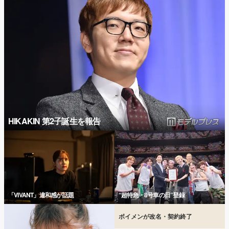
HIKAKIN 第2子誕生を報告
「VIVANT」違和感が話題
“超特急・8号車の日”登録
ボイメンが改名・契約終了