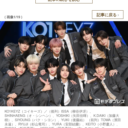
記事に戻る
( 画像1/19 )
KO1KEYZ（コイキーズ）／（後列）ISSA（柳谷伊冴）、
SHINHAENG（オ・シンヘン）、YOSHIKI（矢田佳暉）、K.DAIKI（加藤大
樹）、SIYOUNG（パク・シヨン）、YUKI（後藤結） （前列）TOWA（濱田
永遠）、RYUJI（杉山竜司）、YURA（安部結蘭）、KEITO（小野慶人）、