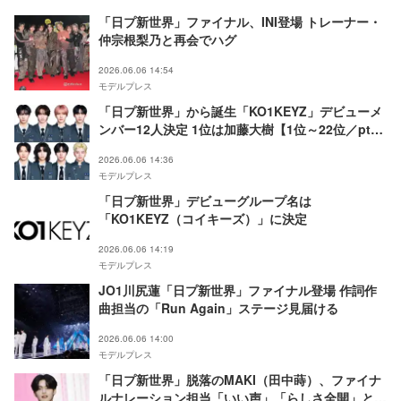
「日プ新世界」ファイナル、INI登場 トレーナー・
仲宗根梨乃と再会でハグ
2026.06.06 14:54
モデルプレス
「日プ新世界」から誕生「KO1KEYZ」デビューメ
ンバー12人決定 1位は加藤大樹【1位～22位／pts
内訳記載】
2026.06.06 14:36
モデルプレス
「日プ新世界」デビューグループ名は
「KO1KEYZ（コイキーズ）」に決定
2026.06.06 14:19
モデルプレス
JO1川尻蓮「日プ新世界」ファイナル登場 作詞作
曲担当の「Run Again」ステージ見届ける
2026.06.06 14:00
モデルプレス
「日プ新世界」脱落のMAKI（田中蒔）、ファイナ
ルナレーション担当「いい声」「らしさ全開」と反