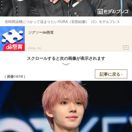
長時間浴槽につかって温まりたいYURA（安部結蘭）（C）モデルプレス
ジグソーde懸賞
PR
Ohte, Inc.
スクロールすると次の画像が表示されます
記事に戻る
( 画像14/19 )