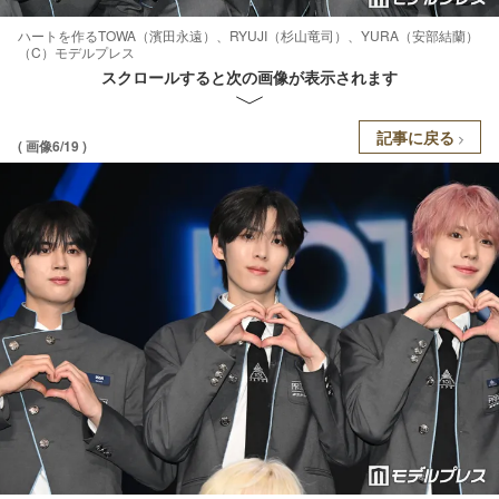
ハートを作るTOWA（濱田永遠）、RYUJI（杉山竜司）、YURA（安部結蘭）
（C）モデルプレス
スクロールすると次の画像が表示されます
記事に戻る
( 画像6/19 )