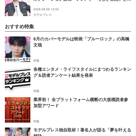
響相次ぐ
2026.06.06 13:00
モデルプレス
おすすめ特集
8月のカバーモデルは映画「ブルーロック」の高橋
文哉
特集
各種エンタメ・ライフスタイルにまつわるランキン
グ＆読者アンケート結果を発表
特集
業界初！ 全プラットフォーム横断の大規模読者参
加型アワード
特集
モデルプレス独自取材！著名人が語る「夢を叶える
秘訣」