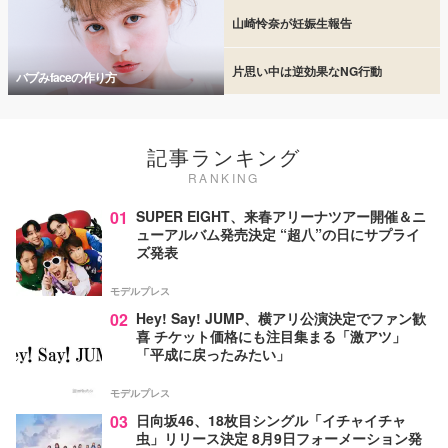
山崎怜奈が妊娠生報告
片思い中は逆効果なNG行動
バブみfaceの作り方
記事ランキング
RANKING
01
SUPER EIGHT、来春アリーナツアー開催＆ニ
ューアルバム発売決定 “超八”の日にサプライ
ズ発表
モデルプレス
02
Hey! Say! JUMP、横アリ公演決定でファン歓
喜 チケット価格にも注目集まる「激アツ」
「平成に戻ったみたい」
モデルプレス
03
日向坂46、18枚目シングル「イチャイチャ
虫」リリース決定 8月9日フォーメーション発