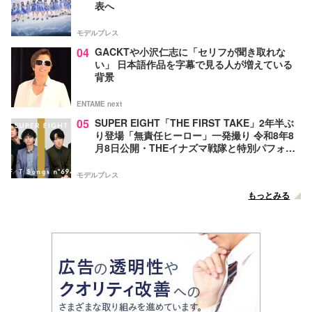
表へ
モデルプレス
04
GACKTや小沢仁志に「セリフが聞き取れな
い」 日本語作品を字幕で見る人が増えている
背景
ENTAME next
05
SUPER EIGHT「THE FIRST TAKE」2年半ぶ
り登場「無責任ヒーロー」一発撮り 令和8年8
月8日公開・THEイナズマ戦隊と特別パフォー
マンス
モデルプレス
もっとみる