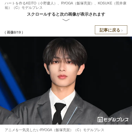
ハートを作るKEITO（小野慶人）、RYOGA（飯塚亮賀）、KOSUKE（照井康
祐）（C）モデルプレス
スクロールすると次の画像が表示されます
記事に戻る
( 画像8/19 )
アニメを一気見したいRYOGA（飯塚亮賀）（C）モデルプレス