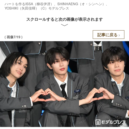
ハートを作るISSA（柳谷伊冴）、SHINHAENG（オ・シンヘン）、
YOSHIKI（矢田佳暉）（C）モデルプレス
スクロールすると次の画像が表示されます
記事に戻る
( 画像7/19 )