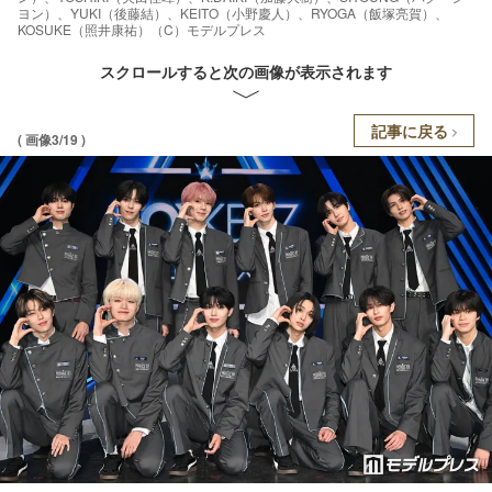
ヨン）、YUKI（後藤結）、KEITO（小野慶人）、RYOGA（飯塚亮賀）、
KOSUKE（照井康祐）（C）モデルプレス
スクロールすると次の画像が表示されます
記事に戻る
( 画像3/19 )