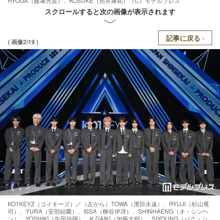
RYOGA（飯塚亮賀）、KOSUKE（照井康祐）（C）モデルプレス
スクロールすると次の画像が表示されます
記事に戻る
( 画像2/19 )
KO1KEYZ（コイキーズ）／（左から）TOWA（濱田永遠）、RYUJI（杉山竜
司）、YURA（安部結蘭）、ISSA（柳谷伊冴）、SHINHAENG（オ・シンヘ
ン）、YOSHIKI（矢田佳暉）、K.DAIKI（加藤大樹）、SIYOUNG（パク・シ