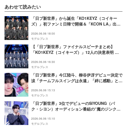
あわせて読みたい
「日プ新世界」から誕生「KO1KEYZ（コイキー
ズ）」初ファンミ日韓で開催＆「KCON LA」出演
決定 6月8日「DayDay.」にも生出演
2026.06.06 18:00
モデルプレス
【「日プ新世界」ファイナルスピーチまとめ】
「KO1KEYZ（コイキーズ）」12人の決意表明 涙
で家族へメッセージも
2026.06.06 16:30
モデルプレス
「日プ新世界」今江陸斗、柳谷伊冴デビュー決定で
涙「チームフルスイングは永遠」「絆に感動」と反
響相次ぐ
2026.06.06 15:13
モデルプレス
「日プ新世界」3位でデビューのSIYOUNG（パ
ク・シヨン）オーディション番組の“魔のジンクス
破り”が話題「鼓に続いた」
2026.06.06 15:10
モデルプレス