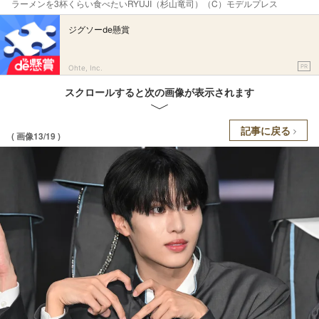
ラーメンを3杯くらい食べたいRYUJI（杉山竜司）（C）モデルプレス
ジグソーde懸賞
PR
Ohte, Inc.
スクロールすると次の画像が表示されます
記事に戻る
( 画像13/19 )