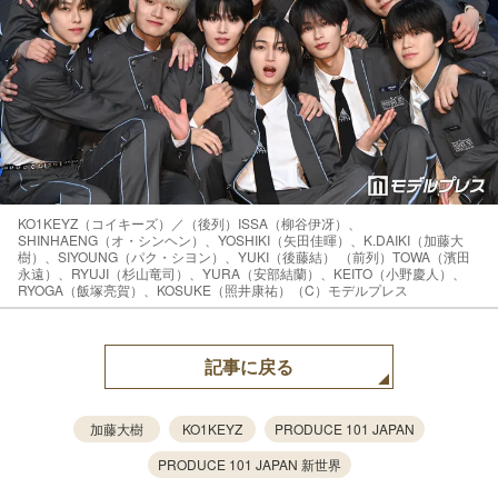
KO1KEYZ（コイキーズ）／（後列）ISSA（柳谷伊冴）、
SHINHAENG（オ・シンヘン）、YOSHIKI（矢田佳暉）、K.DAIKI（加藤大
樹）、SIYOUNG（パク・シヨン）、YUKI（後藤結） （前列）TOWA（濱田
永遠）、RYUJI（杉山竜司）、YURA（安部結蘭）、KEITO（小野慶人）、
RYOGA（飯塚亮賀）、KOSUKE（照井康祐）（C）モデルプレス
記事に戻る
加藤大樹
KO1KEYZ
PRODUCE 101 JAPAN
PRODUCE 101 JAPAN 新世界