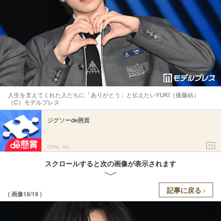
人生を支えてくれた人たちに「ありがとう」と伝えたいYUKI（後藤結）
（C）モデルプレス
ジグソーde懸賞
PR
Ohte, Inc.
スクロールすると次の画像が表示されます
記事に戻る
( 画像18/19 )