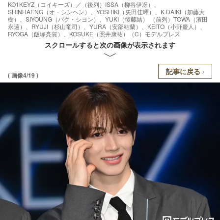
KO1KEYZ（コイキーズ）／（後列）ISSA（柳谷伊冴）、
SHINHAENG（オ・シンヘン）、YOSHIKI（矢田佳暉）、K.DAIKI（加藤大
樹）、SIYOUNG（パク・シヨン）、YUKI（後藤結） （前列）TOWA（濱田
永遠）、RYUJI（杉山竜司）、YURA（安部結蘭）、KEITO（小野慶人）、
RYOGA（飯塚亮賀）、KOSUKE（照井康祐）（C）モデルプレス
スクロールすると次の画像が表示されます
記事に戻る
( 画像4/19 )