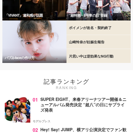
「VIVANT」違和感が話題
“超特急・8号車の日”登録
ボイメンが改名・契約終了
山崎怜奈が妊娠生報告
片思い中は逆効果なNG行動
バブみfaceの作り方
記事ランキング
RANKING
01
SUPER EIGHT、来春アリーナツアー開催＆ニ
ューアルバム発売決定 “超八”の日にサプライ
ズ発表
モデルプレス
02
Hey! Say! JUMP、横アリ公演決定でファン歓