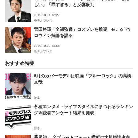
しい」「罪すぎる」と反響殺到
2019.10.31 12:27
モデルプレス
菅田将暉「全裸監督」コスプレを推奨 “モテる”ハ
ロウィン持論を語る
2019.10.30 13:58
モデルプレス
おすすめ特集
8月のカバーモデルは映画「ブルーロック」の高橋
文哉
特集
各種エンタメ・ライフスタイルにまつわるランキン
グ＆読者アンケート結果を発表
特集
業界初！ 全プラットフォーム横断の大規模読者参