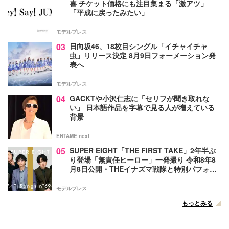
喜 チケット価格にも注目集まる「激アツ」
「平成に戻ったみたい」
モデルプレス
03
日向坂46、18枚目シングル「イチャイチャ
虫」リリース決定 8月9日フォーメーション発
表へ
モデルプレス
04
GACKTや小沢仁志に「セリフが聞き取れな
い」 日本語作品を字幕で見る人が増えている
背景
ENTAME next
05
SUPER EIGHT「THE FIRST TAKE」2年半ぶ
り登場「無責任ヒーロー」一発撮り 令和8年8
月8日公開・THEイナズマ戦隊と特別パフォー
マンス
モデルプレス
もっとみる