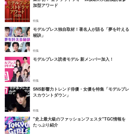
加型アワード
特集
モデルプレス独自取材！著名人が語る「夢を叶える
秘訣」
特集
モデルプレス読者モデル 新メンバー加入！
特集
SNS影響力トレンド俳優・女優を特集「モデルプレ
スカウントダウン」
特集
"史上最大級のファッションフェスタ"TGC情報を
たっぷり紹介