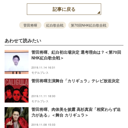
記事に戻る
菅田将暉
紅白歌合戦
第70回NHK紅白歌合戦
あわせて読みたい
菅田将暉、紅白初出場決定 選考理由は？＜第70回
NHK紅白歌合戦＞
2019.11.14 16:01
モデルプレス
菅田将暉主演舞台「カリギュラ」テレビ放送決定
2019.11.11 18:00
モデルプレス
菅田将暉、肉体美を披露 高杉真宙「相変わらず迫
力がある」＜舞台 カリギュラ＞
2019.11.08 15:03