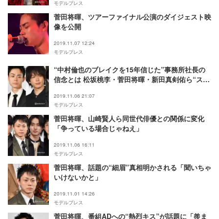
モデルプレス
菅田将暉、ツアーファイナル公演のダイジェスト映
像を公開
2019.11.07 12:24
モデルプレス
“中村倫也のブレイクを15年信じた”事務所社長の
信念とは 松坂桃李・菅田将暉・新田真剣佑ら“スタ
ー集団”育成術に迫る
2019.11.06 21:07
モデルプレス
菅田将暉、山崎賢人ら同世代俳優との関係に変化
「争っている場合じゃねえ」
2019.11.06 16:11
モデルプレス
菅田将暉、話題の“細眉”真相明かされる「聞いちゃ
いけないかと」
2019.11.01 14:26
モデルプレス
菅田将暉、番組ADへの“熱烈キス”が話題に「羨ま