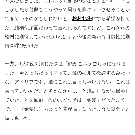
く安心しました。これならできるのかなと」といい、「も
しかしたら普段もこうやって周りを胸キュンさせることが
できているのかもしれないと、
松村北斗
にすら希望を持て
た。結構仏頂面だねって言われるんですけど、これからの
松村に期待していただければ」と今後の新たな可能性に期
待を呼びかけた。
一方、1人2役を演じた森は「頭がごちゃごちゃになりま
した。今どっちだっけ？って、髪の毛見て確認するみたい
な。アドリブでも、透にこれは言っちゃいけない、これは
言っていいんだ、と考えながら…」と混乱しながら撮影し
ていたことを回顧。役のスイッチは「金髪」だったよう
で、「（金髪は）ちょっと背が高くなったような気分」と
振り返った。