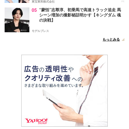
東宝東和株式会社
PR
05
“蒙恬”志尊淳、初乗馬で高速トラック追走 馬
シーン増加の撮影秘話明かす【キングダム 魂
の決戦】
モデルプレス
もっとみる