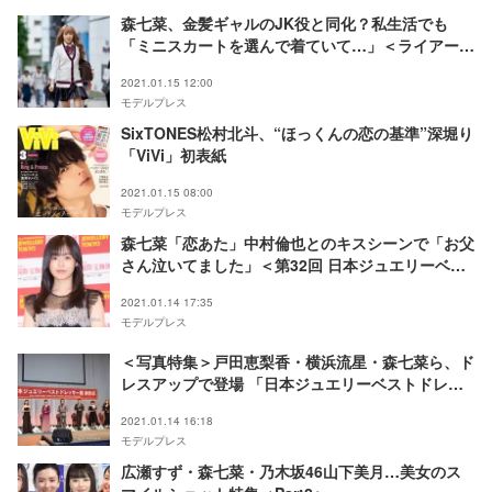
森七菜、金髪ギャルのJK役と同化？私生活でも
「ミニスカートを選んで着ていて…」＜ライアー×
ライアー＞
2021.01.15 12:00
モデルプレス
SixTONES松村北斗、“ほっくんの恋の基準”深堀り
「ViVi」初表紙
2021.01.15 08:00
モデルプレス
森七菜「恋あた」中村倫也とのキスシーンで「お父
さん泣いてました」＜第32回 日本ジュエリーベス
トドレッサー賞＞
2021.01.14 17:35
モデルプレス
＜写真特集＞戸田恵梨香・横浜流星・森七菜ら、ド
レスアップで登場 「日本ジュエリーベストドレッ
サー賞」表彰式
2021.01.14 16:18
モデルプレス
広瀬すず・森七菜・乃木坂46山下美月…美女のス