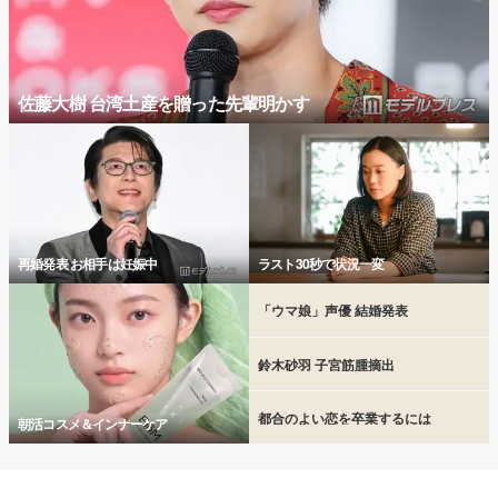
佐藤大樹 台湾土産を贈った先輩明かす
再婚発表 お相手は妊娠中
ラスト30秒で状況一変
「ウマ娘」声優 結婚発表
鈴木砂羽 子宮筋腫摘出
都合のよい恋を卒業するには
朝活コスメ＆インナーケア