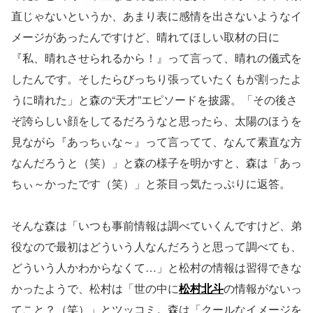
直じゃないというか、あまり表に感情を出さないようなイ
メージがあったんですけど、晴れてほしい取材の日に
『私、晴れさせられるから！』って言って、晴れの儀式を
したんです。そしたらびっちり張っていたくもが割ったよ
うに晴れた」と森の“天才”エピソードを披露。「その後さ
ぞ誇らしい顔をしてるだろうなと思ったら、太陽のほうを
見ながら『あっちぃな～』って言ってて、なんて素直な方
なんだろうと（笑）」と森の様子を明かすと、森は「あっ
ちぃ～かったです（笑）」と茶目っ気たっぷりに返答。
そんな森は「いつも事前情報は調べていくんですけど、弟
役なので最初はどういう人なんだろうと思って調べても、
どういう人かわからなくて…」と松村の情報は習得できな
かったようで、松村は「世の中に
松村北斗
の情報がないっ
てこと？（笑）」とツッコミ。森は「クールなイメージを