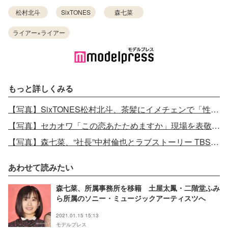
松村北斗
SixTONES
森七菜
ライアー×ライアー
もっと詳しくみる
【写真】SixTONES松村北斗、茶髪にイメチェンで「性格が明るくなった」松坂桃李に現場での素顔明かされる＜パーフェクトワールド＞
【写真】セカオワ「この恋あたためますか」現場を表敬訪問 森七菜＆中村倫也に緊張
【写真】森七菜、“社長”中村倫也とラブストーリー TBS火曜ドラマで主演＜この恋あたためますか＞
あわせて読みたい
森七菜、所属事務所を移籍 土屋太鳳・二階堂ふみ
ら所属のソニー・ミュージックアーティスツへ
2021.01.15 15:13
モデルプレス