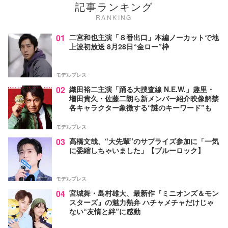
記事ランキング
RANKING
01
二宮和也主演「８番出口」本編ノーカットで地
上波初放送 8月28日“金ロー”枠
モデルプレス
02
織田裕二主演「踊る大捜査線 N.E.W.」趣里・
増田貴久・佐藤二朗ら新メンバー紹介映像解禁
各キャラクター象徴する“謎のキーワード”も
モデルプレス
03
高橋文哉、“大先輩”のサプライズ参加に「一気
に委縮しちゃいました」【ブルーロック】
モデルプレス
04
宮城舞・島村雄大、最新作『ミニオンズ＆モン
スターズ』の魅力熱弁 ハチャメチャだけじゃ
ない“友情と絆”に感動