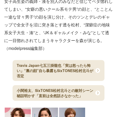
女子高生姿の義姉・湊を別人のみなだと信じてベタ惚れし
てしまい、“女癖の悪いクール系モテ男”の顔と、“とことん
一途な甘々男子”の顔を演じ分け、そのツンとデレのギャ
ップで全女子を沼に突き落とす透を松村、“潔癖症の地味
系女子大生・湊”と、“JK＆ギャルメイク・みな”として透
に一目惚れされてしまうキャラクターを森が演じる。
（modelpress編集部）
Travis Japan七五三掛龍也「実は怒ったら怖
い」“裏の顔”自ら暴露もSixTONES松村北斗が
否定
小関裕太、SixTONES松村北斗との敵対シーン
秘話明かす「直前は全然話さなかった」