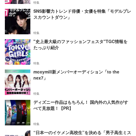
特集
SNS影響力トレンド俳優・女優を特集「モデルプレ
スカウントダウン」
特集
"史上最大級のファッションフェスタ"TGC情報を
たっぷり紹介
特集
moxymill新メンバーオーディション「to the
nex7」
特集
ディズニー作品はもちろん！ 国内外の人気作がす
べて見放題！【PR】
特集
“日本一のイケメン高校生”を決める「男子高生ミス