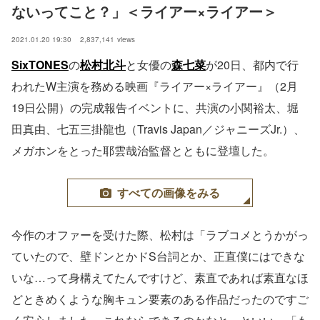
ないってこと？」＜ライアー×ライアー＞
2021.01.20 19:30
2,837,141
views
SixTONES
の
松村北斗
と女優の
森七菜
が20日、都内で行
われたW主演を務める映画『ライアー×ライアー』（2月
19日公開）の完成報告イベントに、共演の小関裕太、堀
田真由、七五三掛龍也（Travis Japan／ジャニーズJr.）、
メガホンをとった耶雲哉治監督とともに登壇した。
すべての画像をみる
今作のオファーを受けた際、松村は「ラブコメとうかがっ
ていたので、壁ドンとかドS台詞とか、正直僕にはできな
いな…って身構えてたんですけど、素直であれば素直なほ
どときめくような胸キュン要素のある作品だったのですご