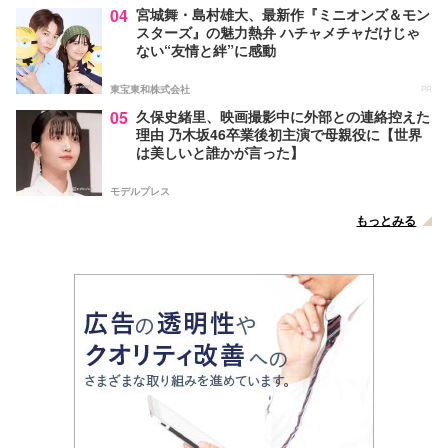
04
宮城舞・島村雄大、最新作『ミニオンズ＆モン
スターズ』の魅力熱弁 ハチャメチャだけじゃ
ない“友情と絆”に感動
東宝東和株式会社
PR
05
久保史緒里、映画撮影中に外部との連絡控えた
理由 乃木坂46卒業後初主演で母親役に【世界
は美しいと誰かが言った】
モデルプレス
もっとみる