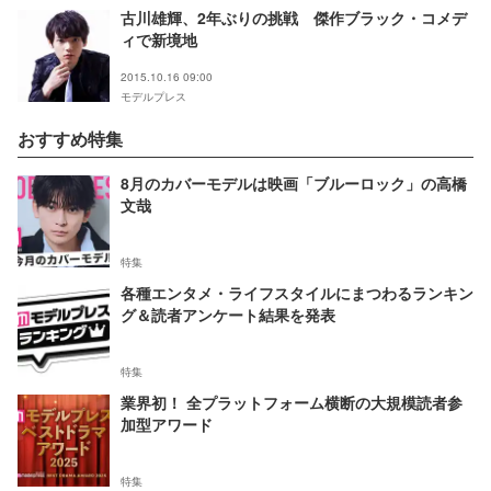
古川雄輝、2年ぶりの挑戦 傑作ブラック・コメデ
ィで新境地
2015.10.16 09:00
モデルプレス
おすすめ特集
8月のカバーモデルは映画「ブルーロック」の高橋
文哉
特集
各種エンタメ・ライフスタイルにまつわるランキン
グ＆読者アンケート結果を発表
特集
業界初！ 全プラットフォーム横断の大規模読者参
加型アワード
特集