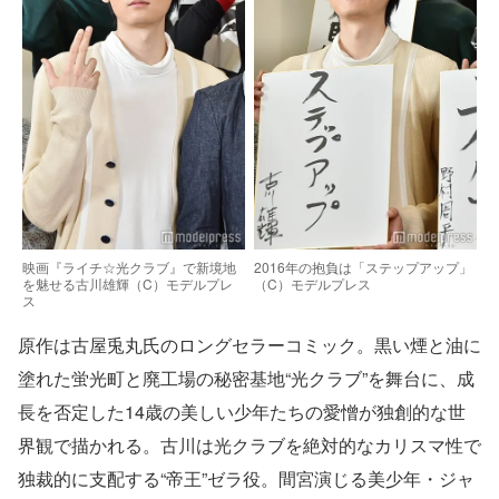
映画『ライチ☆光クラブ』で新境地
2016年の抱負は「ステップアップ」
を魅せる古川雄輝（C）モデルプレ
（C）モデルプレス
ス
原作は古屋兎丸氏のロングセラーコミック。黒い煙と油に
塗れた蛍光町と廃工場の秘密基地“光クラブ”を舞台に、成
長を否定した14歳の美しい少年たちの愛憎が独創的な世
界観で描かれる。古川は光クラブを絶対的なカリスマ性で
独裁的に支配する“帝王”ゼラ役。間宮演じる美少年・ジャ