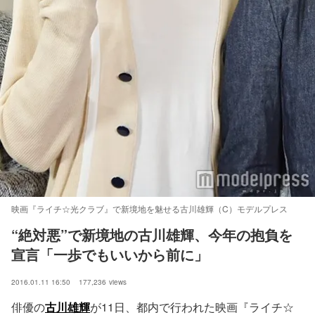
映画『ライチ☆光クラブ』で新境地を魅せる古川雄輝（C）モデルプレス
“絶対悪”で新境地の古川雄輝、今年の抱負を
宣言「一歩でもいいから前に」
2016.01.11 16:50
177,236
views
俳優の
古川雄輝
が11日、都内で行われた映画『ライチ☆