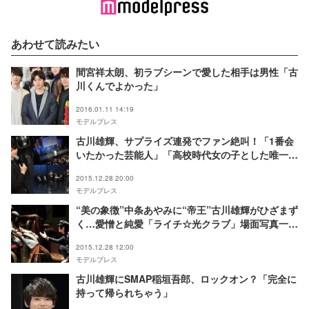
あわせて読みたい
間宮祥太朗、初ラブシーンで愛した相手は男性「古
川くんでよかった」
2016.01.11 14:19
モデルプレス
古川雄輝、サプライズ連発でファン絶叫！「1番会
いたかった芸能人」「高校時代女の子とした唯一の
会話」も告白＜モデルプレス独占取材＞
2015.12.28 20:00
モデルプレス
“美の象徴”中条あやみに“帝王”古川雄輝がひざまず
く…愛憎と純愛「ライチ☆光クラブ」場面写真一挙
解禁
2015.12.28 12:00
モデルプレス
古川雄輝にSMAP稲垣吾郎、ロックオン？「完全に
持って帰られちゃう」