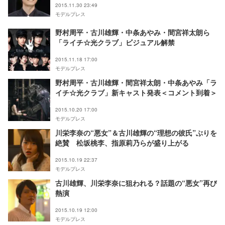
2015.11.30 23:49
モデルプレス
野村周平・古川雄輝・中条あやみ・間宮祥太朗ら
「ライチ☆光クラブ」ビジュアル解禁
2015.11.18 17:00
モデルプレス
野村周平・古川雄輝・間宮祥太朗・中条あやみ「ラ
イチ☆光クラブ」新キャスト発表＜コメント到着＞
2015.10.20 17:00
モデルプレス
川栄李奈の“悪女”＆古川雄輝の“理想の彼氏”ぶりを
絶賛 松坂桃李、指原莉乃らが盛り上がる
2015.10.19 22:37
モデルプレス
古川雄輝、川栄李奈に狙われる？話題の“悪女”再び
熱演
2015.10.19 12:00
モデルプレス