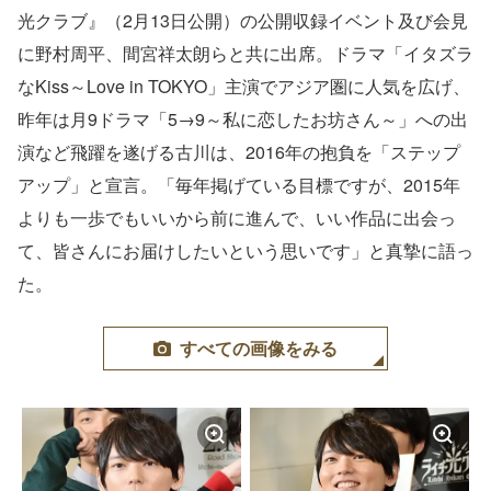
光クラブ』（2月13日公開）の公開収録イベント及び会見
に野村周平、間宮祥太朗らと共に出席。ドラマ「イタズラ
なKiss～Love in TOKYO」主演でアジア圏に人気を広げ、
昨年は月9ドラマ「5→9～私に恋したお坊さん～」への出
演など飛躍を遂げる古川は、2016年の抱負を「ステップ
アップ」と宣言。「毎年掲げている目標ですが、2015年
よりも一歩でもいいから前に進んで、いい作品に出会っ
て、皆さんにお届けしたいという思いです」と真摯に語っ
た。
すべての画像をみる