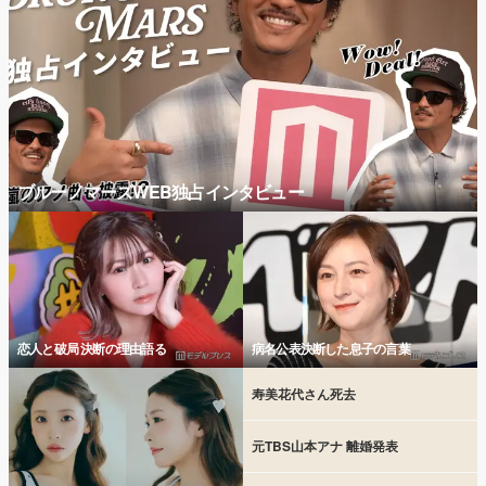
ブルーノマーズWEB独占インタビュー
恋人と破局 決断の理由語る
病名公表決断した息子の言葉
寿美花代さん死去
元TBS山本アナ 離婚発表