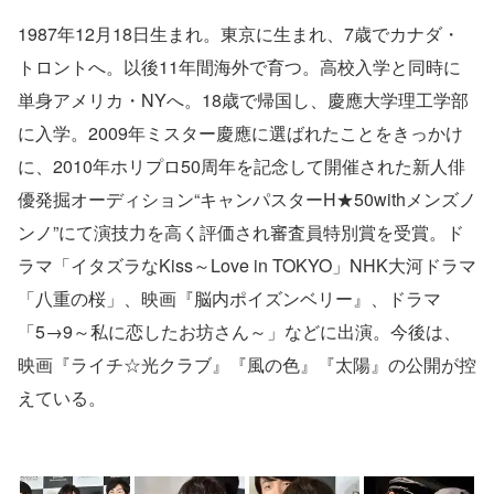
1987年12月18日生まれ。東京に生まれ、7歳でカナダ・
トロントへ。以後11年間海外で育つ。高校入学と同時に
単身アメリカ・NYへ。18歳で帰国し、慶應大学理工学部
に入学。2009年ミスター慶應に選ばれたことをきっかけ
に、2010年ホリプロ50周年を記念して開催された新人俳
優発掘オーディション“キャンパスターH★50withメンズノ
ンノ”にて演技力を高く評価され審査員特別賞を受賞。ド
ラマ「イタズラなKiss～Love in TOKYO」NHK大河ドラマ
「八重の桜」、映画『脳内ポイズンベリー』、ドラマ
「5→9～私に恋したお坊さん～」などに出演。今後は、
映画『ライチ☆光クラブ』『風の色』『太陽』の公開が控
えている。