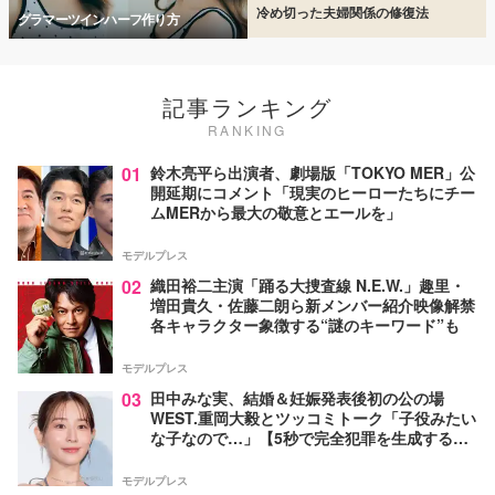
冷め切った夫婦関係の修復法
グラマーツインハーフ作り方
記事ランキング
RANKING
01
鈴木亮平ら出演者、劇場版「TOKYO MER」公
開延期にコメント「現実のヒーローたちにチー
ムMERから最大の敬意とエールを」
モデルプレス
02
織田裕二主演「踊る大捜査線 N.E.W.」趣里・
増田貴久・佐藤二朗ら新メンバー紹介映像解禁
各キャラクター象徴する“謎のキーワード”も
モデルプレス
03
田中みな実、結婚＆妊娠発表後初の公の場
WEST.重岡大毅とツッコミトーク「子役みたい
な子なので…」【5秒で完全犯罪を生成する方
法】
モデルプレス