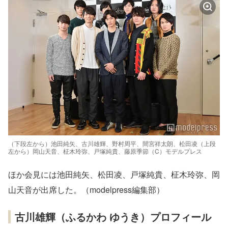
（下段左から）池田純矢、古川雄輝、野村周平、間宮祥太朗、松田凌（上段
左から）岡山天音、柾木玲弥、戸塚純貴、藤原季節（C）モデルプレス
ほか会見には池田純矢、松田凌、戸塚純貴、柾木玲弥、岡
山天音が出席した。（modelpress編集部）
古川雄輝（ふるかわ ゆうき）プロフィール