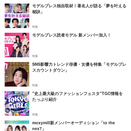
モデルプレス独自取材！著名人が語る「夢を叶える
秘訣」
特集
モデルプレス読者モデル 新メンバー加入！
特集
SNS影響力トレンド俳優・女優を特集「モデルプレ
スカウントダウン」
特集
"史上最大級のファッションフェスタ"TGC情報を
たっぷり紹介
特集
moxymill新メンバーオーディション「to the
nex7」